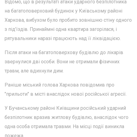
Відомо, що в результаті атаки ударного безпілотника
на багатоповерховий будинок у Київському районі
Харкова, вибухом було пробито зовнішню стіну одного
з під'їздів. Принаймні одна квартира загорілася, і
рятувальники наразі працюють над її ліквідацією.
Після атаки на багатоповерхову будівлю до лікарів
звернулися дві особи. Вони не отримали фізичних
травм, але вдихнули дим.
Раніше міський голова Харкова повідомив про
"прильоти" в місті внаслідок нової російської агресії.
У Бучанському районі Київщини російський ударний
безпілотник вразив житлову будівлю, внаслідок чого
одна особа отримала травми. На місці події виникла
пожежа.