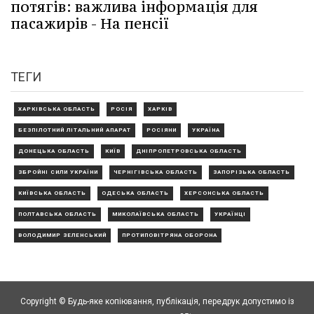
потягів: важлива інформація для
пасажирів - На пенсії
ТЕГИ
ХАРКІВСЬКА ОБЛАСТЬ
РОСІЯ
ХАРКІВ
БЕЗПІЛОТНИЙ ЛІТАЛЬНИЙ АПАРАТ
РОСІЯНИ
УКРАЇНА
ДОНЕЦЬКА ОБЛАСТЬ
КИЇВ
ДНІПРОПЕТРОВСЬКА ОБЛАСТЬ
ЗБРОЙНІ СИЛИ УКРАЇНИ
ЧЕРНІГІВСЬКА ОБЛАСТЬ
ЗАПОРІЗЬКА ОБЛАСТЬ
КИЇВСЬКА ОБЛАСТЬ
ОДЕСЬКА ОБЛАСТЬ
ХЕРСОНСЬКА ОБЛАСТЬ
ПОЛТАВСЬКА ОБЛАСТЬ
МИКОЛАЇВСЬКА ОБЛАСТЬ
УКРАЇНЦІ
ВОЛОДИМИР ЗЕЛЕНСЬКИЙ
ПРОТИПОВІТРЯНА ОБОРОНА
Copyright © Будь-яке копiювання, публiкацiя, передрук допустимо із