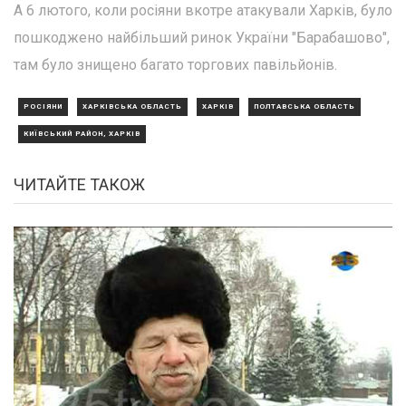
А 6 лютого, коли росіяни вкотре атакували Харків, було
пошкоджено найбільший ринок України "Барабашово",
там було знищено багато торгових павільйонів.
РОСІЯНИ
ХАРКІВСЬКА ОБЛАСТЬ
ХАРКІВ
ПОЛТАВСЬКА ОБЛАСТЬ
КИЇВСЬКИЙ РАЙОН, ХАРКІВ
ЧИТАЙТЕ ТАКОЖ