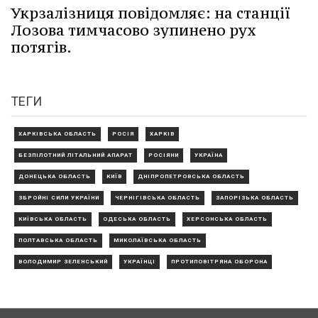
Укрзалізниця повідомляє: на станції
Лозова тимчасово зупинено рух
потягів.
ТЕГИ
ХАРКІВСЬКА ОБЛАСТЬ
РОСІЯ
ХАРКІВ
БЕЗПІЛОТНИЙ ЛІТАЛЬНИЙ АПАРАТ
РОСІЯНИ
УКРАЇНА
ДОНЕЦЬКА ОБЛАСТЬ
КИЇВ
ДНІПРОПЕТРОВСЬКА ОБЛАСТЬ
ЗБРОЙНІ СИЛИ УКРАЇНИ
ЧЕРНІГІВСЬКА ОБЛАСТЬ
ЗАПОРІЗЬКА ОБЛАСТЬ
КИЇВСЬКА ОБЛАСТЬ
ОДЕСЬКА ОБЛАСТЬ
ХЕРСОНСЬКА ОБЛАСТЬ
ПОЛТАВСЬКА ОБЛАСТЬ
МИКОЛАЇВСЬКА ОБЛАСТЬ
ВОЛОДИМИР ЗЕЛЕНСЬКИЙ
УКРАЇНЦІ
ПРОТИПОВІТРЯНА ОБОРОНА