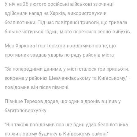
У ніч на 26 лютого російські військові злочинці
здійснили напад на Харків, використовуючи
безпілотники. Під час повітряної тривоги, що тривала
більше чотирьох годин, місто пережило серію вибухів.
Мер Харкова Ігор Терехов повідомив про те, що
противник завдав ударів по ряду районів міста.
"За попередніми даними, у місті сталося три прильоти,
зокрема у районах Шевченківському та Київському," -
повідомив він після півночі.
Пізніше Терехов додав, що один з дронів вцілив у
багатоповерхувку.
"Він також повідомив про ще один удар безпілотника
по житловому будинку в Київському районі."