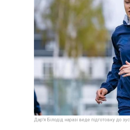
Дар'я Білодід наразі веде підготовку до з