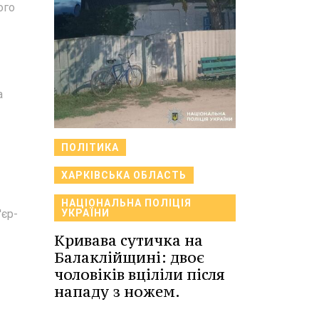
ого
а
ПОЛІТИКА
ХАРКІВСЬКА ОБЛАСТЬ
НАЦІОНАЛЬНА ПОЛІЦІЯ
'єр-
УКРАЇНИ
Кривава сутичка на
Балаклійщині: двоє
чоловіків вціліли після
нападу з ножем.