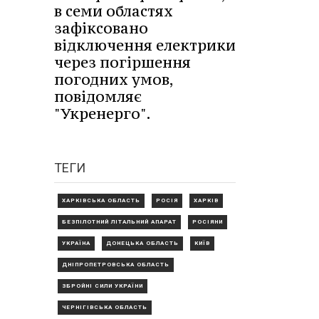
в семи областях
зафіксовано
відключення електрики
через погіршення
погодних умов,
повідомляє
"Укренерго".
ТЕГИ
ХАРКІВСЬКА ОБЛАСТЬ
РОСІЯ
ХАРКІВ
БЕЗПІЛОТНИЙ ЛІТАЛЬНИЙ АПАРАТ
РОСІЯНИ
УКРАЇНА
ДОНЕЦЬКА ОБЛАСТЬ
КИЇВ
ДНІПРОПЕТРОВСЬКА ОБЛАСТЬ
ЗБРОЙНІ СИЛИ УКРАЇНИ
ЧЕРНІГІВСЬКА ОБЛАСТЬ