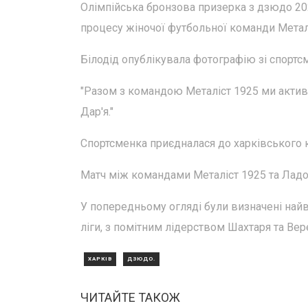
Олімпійська бронзова призерка з дзюдо 20
процесу жіночої футбольної команди Метал
Білодід опублікувала фотографію зі спортс
"Разом з командою Металіст 1925 ми актив
Дар'я."
Спортсменка приєдналася до харківського к
Матч між командами Металіст 1925 та Ладо
У попередньому огляді були визначені найв
ліги, з помітним лідерством Шахтаря та Вер
ХАРКІВ
ДЗЮДО.
ЧИТАЙТЕ ТАКОЖ