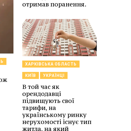
отримав поранення.
ТЬ
ХАРКІВСЬКА ОБЛАСТЬ
КИЇВ
УКРАЇНЦІ
кож
В той час як
орендодавці
підвищують свої
тарифи, на
українському ринку
нерухомості існує тип
житла, на який