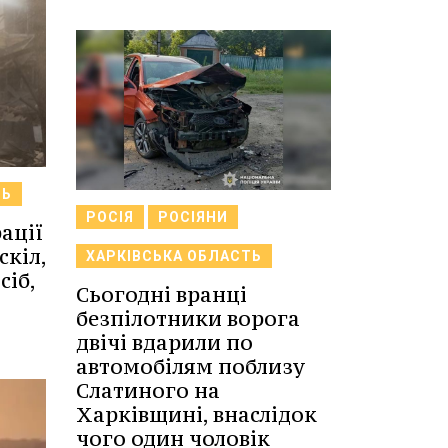
ТЬ
РОСІЯ
РОСІЯНИ
ації
скіл,
ХАРКІВСЬКА ОБЛАСТЬ
сіб,
Сьогодні вранці
безпілотники ворога
двічі вдарили по
автомобілям поблизу
Слатиного на
Харківщині, внаслідок
чого один чоловік