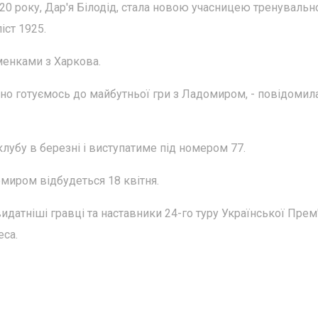
20 року, Дар'я Білодід, стала новою учасницею тренувальн
іст 1925.
менками з Харкова.
но готуємось до майбутньої гри з Ладомиром, - повідомил
лубу в березні і виступатиме під номером 77.
миром відбудеться 18 квітня.
идатніші гравці та наставники 24-го туру Української Прем
еса.