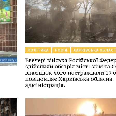
ПОЛІТИКА
РОСІЯ
ХАРКІВСЬКА ОБЛАС
Ввечері війська Російської Федер
здійснили обстріл міст Ізюм та О
внаслідок чого постраждали 17 о
повідомляє Харківська обласна
адміністрація.