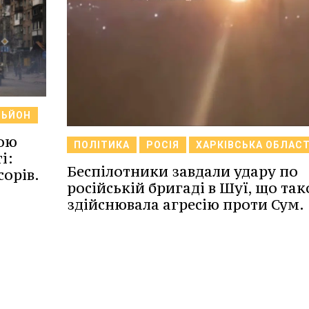
ЛЬЙОН
вою
ПОЛІТИКА
РОСІЯ
ХАРКІВСЬКА ОБЛАС
і:
Беспілотники завдали удару по
сорів.
російській бригаді в Шуї, що та
здійснювала агресію проти Сум.