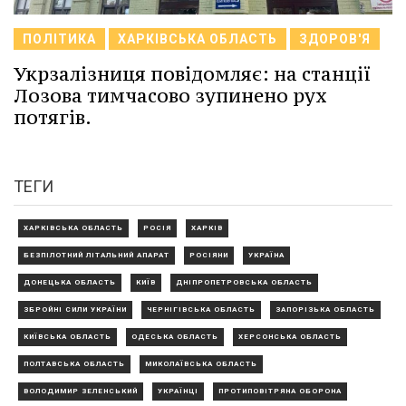
ПОЛІТИКА
ХАРКІВСЬКА ОБЛАСТЬ
ЗДОРОВ'Я
Укрзалізниця повідомляє: на станції
Лозова тимчасово зупинено рух
потягів.
ТЕГИ
ХАРКІВСЬКА ОБЛАСТЬ
РОСІЯ
ХАРКІВ
БЕЗПІЛОТНИЙ ЛІТАЛЬНИЙ АПАРАТ
РОСІЯНИ
УКРАЇНА
ДОНЕЦЬКА ОБЛАСТЬ
КИЇВ
ДНІПРОПЕТРОВСЬКА ОБЛАСТЬ
ЗБРОЙНІ СИЛИ УКРАЇНИ
ЧЕРНІГІВСЬКА ОБЛАСТЬ
ЗАПОРІЗЬКА ОБЛАСТЬ
КИЇВСЬКА ОБЛАСТЬ
ОДЕСЬКА ОБЛАСТЬ
ХЕРСОНСЬКА ОБЛАСТЬ
ПОЛТАВСЬКА ОБЛАСТЬ
МИКОЛАЇВСЬКА ОБЛАСТЬ
ВОЛОДИМИР ЗЕЛЕНСЬКИЙ
УКРАЇНЦІ
ПРОТИПОВІТРЯНА ОБОРОНА