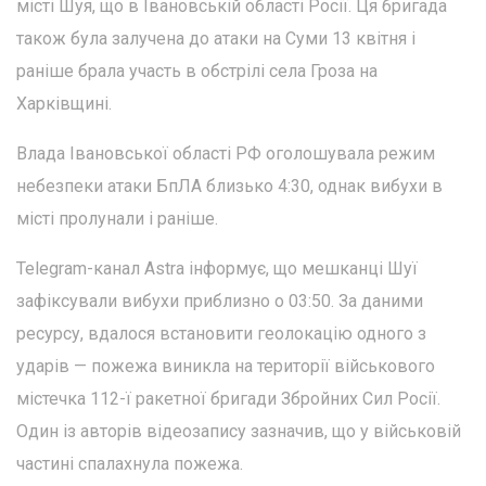
місті Шуя, що в Івановській області Росії. Ця бригада
також була залучена до атаки на Суми 13 квітня і
раніше брала участь в обстрілі села Гроза на
Харківщині.
Влада Івановської області РФ оголошувала режим
небезпеки атаки БпЛА близько 4:30, однак вибухи в
місті пролунали і раніше.
Telegram-канал Astra інформує, що мешканці Шуї
зафіксували вибухи приблизно о 03:50. За даними
ресурсу, вдалося встановити геолокацію одного з
ударів — пожежа виникла на території військового
містечка 112-ї ракетної бригади Збройних Сил Росії.
Один із авторів відеозапису зазначив, що у військовій
частині спалахнула пожежа.