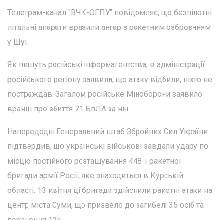
Телеграм-канал "ВЧК-ОГПУ" повідомляє, що безпілотні
літальні апарати вразили ангар з ракетним озброєнням
у Шуї.
Як пишуть російські інформагентства, в адміністрації
російського регіону заявили, що атаку відбили, ніхто не
постраждав. Загалом російське Міноборони заявило
вранці про збиття 71 БпЛА за ніч.
Напередодні Генеральний штаб Збройних Сил України
підтвердив, що українські військові завдали удару по
місцю постійного розташування 448-ї ракетної
бригади армії Росії, яке знаходиться в Курській
області. 13 квітня ці бригади здійснили ракетні атаки на
центр міста Суми, що призвело до загибелі 35 осіб та
поранення 125.