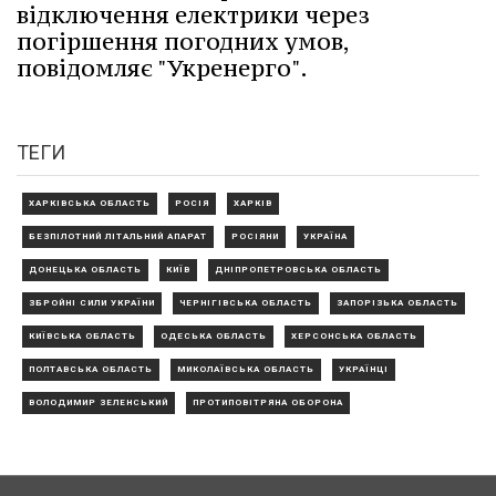
відключення електрики через
погіршення погодних умов,
повідомляє "Укренерго".
ТЕГИ
ХАРКІВСЬКА ОБЛАСТЬ
РОСІЯ
ХАРКІВ
БЕЗПІЛОТНИЙ ЛІТАЛЬНИЙ АПАРАТ
РОСІЯНИ
УКРАЇНА
ДОНЕЦЬКА ОБЛАСТЬ
КИЇВ
ДНІПРОПЕТРОВСЬКА ОБЛАСТЬ
ЗБРОЙНІ СИЛИ УКРАЇНИ
ЧЕРНІГІВСЬКА ОБЛАСТЬ
ЗАПОРІЗЬКА ОБЛАСТЬ
КИЇВСЬКА ОБЛАСТЬ
ОДЕСЬКА ОБЛАСТЬ
ХЕРСОНСЬКА ОБЛАСТЬ
ПОЛТАВСЬКА ОБЛАСТЬ
МИКОЛАЇВСЬКА ОБЛАСТЬ
УКРАЇНЦІ
ВОЛОДИМИР ЗЕЛЕНСЬКИЙ
ПРОТИПОВІТРЯНА ОБОРОНА