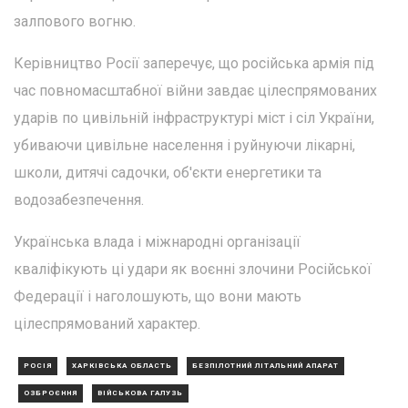
залпового вогню.
Керівництво Росії заперечує, що російська армія під
час повномасштабної війни завдає цілеспрямованих
ударів по цивільній інфраструктурі міст і сіл України,
убиваючи цивільне населення і руйнуючи лікарні,
школи, дитячі садочки, об'єкти енергетики та
водозабезпечення.
Українська влада і міжнародні організації
кваліфікують ці удари як воєнні злочини Російської
Федерації і наголошують, що вони мають
цілеспрямований характер.
РОСІЯ
ХАРКІВСЬКА ОБЛАСТЬ
БЕЗПІЛОТНИЙ ЛІТАЛЬНИЙ АПАРАТ
ОЗБРОЄННЯ
ВІЙСЬКОВА ГАЛУЗЬ