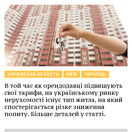
ХАРКІВСЬКА ОБЛАСТЬ
КИЇВ
УКРАЇНЦІ
В той час як орендодавці підвищують
свої тарифи, на українському ринку
нерухомості існує тип житла, на який
спостерігається різке зниження
попиту. Більше деталей у статті.