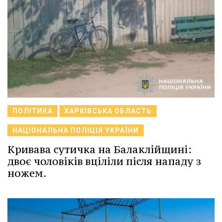
ПОЛІТИКА
ХАРКІВСЬКА ОБЛАСТЬ
НАЦІОНАЛЬНА ПОЛІЦІЯ УКРАЇНИ
Кривава сутичка на Балаклійщині:
двоє чоловіків вціліли після нападу з
ножем.