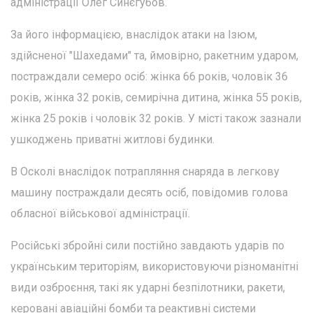
адміністрації Олег Синєгубов.
За його інформацією, внаслідок атаки на Ізюм,
здійсненої "Шахедами" та, ймовірно, ракетним ударом,
постраждали семеро осіб: жінка 66 років, чоловік 36
років, жінка 32 років, семирічна дитина, жінка 55 років,
жінка 25 років і чоловік 32 років. У місті також зазнали
ушкоджень приватні житлові будинки.
В Осколі внаслідок потрапляння снаряда в легкову
машину постраждали десять осіб, повідомив голова
обласної військової адміністрації.
Російські збройні сили постійно завдають ударів по
українським територіям, використовуючи різноманітні
види озброєння, такі як ударні безпілотники, ракети,
керовані авіаційні бомби та реактивні системи