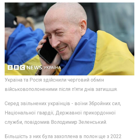
Україна та Росія здійснили черговий обмін
військовополоненими після п'яти днів затишшя.
Серед звільнених українців - воїни Збройних cил,
Національної гвардії, Державної прикордонної
служби, повідомив Володимир Зеленський.
Більшість з них була захоплена в полон ще з 2022