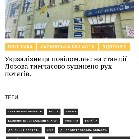
ПОЛІТИКА
ХАРКІВСЬКА ОБЛАСТЬ
ЗДОРОВ'Я
Укрзалізниця повідомляє: на станції
Лозова тимчасово зупинено рух
потягів.
ТЕГИ
ХАРКІВСЬКА ОБЛАСТЬ
РОСІЯ
ХАРКІВ
БЕЗПІЛОТНИЙ ЛІТАЛЬНИЙ АПАРАТ
РОСІЯНИ
УКРАЇНА
ДОНЕЦЬКА ОБЛАСТЬ
КИЇВ
ДНІПРОПЕТРОВСЬКА ОБЛАСТЬ