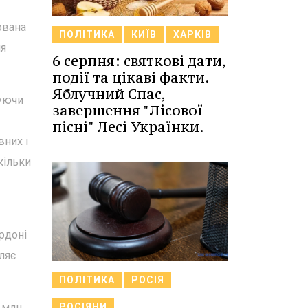
ована
ПОЛІТИКА
КИЇВ
ХАРКІВ
ля
6 серпня: святкові дати,
події та цікаві факти.
Яблучний Спас,
вуючи
завершення "Лісової
пісні" Лесі Українки.
вних і
кільки
рдоні
ляє
ПОЛІТИКА
РОСІЯ
2 млн
РОСІЯНИ