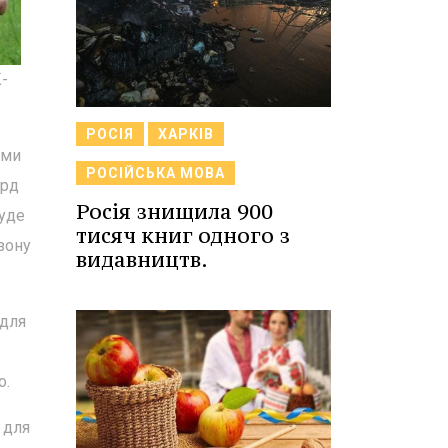
К-
РОСІЯ
ХАРКІВ
ами
РОСІЙСЬКА МОВА
лрд
Росія знищила 900
буде
тисяч книг одного з
зону
видавництв.
 для
о.
 для