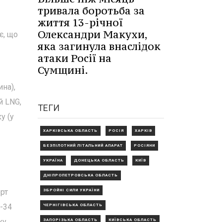
тривала боротьба за
життя 13-річної
Олександри Макухи,
є, що
яка загинула внаслідок
атаки Росії на
Сумщині.
ина),
й LNG,
ТЕГИ
у (у
ХАРКІВСЬКА ОБЛАСТЬ
РОСІЯ
ХАРКІВ
БЕЗПІЛОТНИЙ ЛІТАЛЬНИЙ АПАРАТ
РОСІЯНИ
УКРАЇНА
ДОНЕЦЬКА ОБЛАСТЬ
КИЇВ
ДНІПРОПЕТРОВСЬКА ОБЛАСТЬ
орт
ЗБРОЙНІ СИЛИ УКРАЇНИ
9-34
ЧЕРНІГІВСЬКА ОБЛАСТЬ
ку
ЗАПОРІЗЬКА ОБЛАСТЬ
КИЇВСЬКА ОБЛАСТЬ