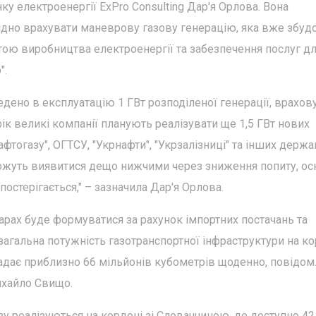
ку електроенергії ExPro Consulting Дар'я Орлова. Вона
хідно врахувати маневрову газову генерацію, яка вже збуд
етою виробництва електроенергії та забезпечення послуг д
".
ведено в експлуатацію 1 ГВт розподіленої генерації, врахо
ік великі компанії планують реалізувати ще 1,5 ГВт нових
Нафтогазу", ОГТСУ, "Укрнафти", "Укрзалізниці" та інших держа
ожуть виявитися дещо нижчими через зниження попиту, ос
остерігається," – зазначила Дар'я Орлова.
арах буде формуватися за рахунок імпортних постачань та
агальна потужність газотранспортної інфраструктури на ко
ає приблизно 66 мільйонів кубометрів щоденно, повідом
Михайло Свищо.
зу реалізуються на кордоні зі Словаччиною, де доступно 4