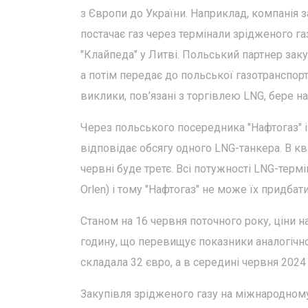
з Європи до України. Наприклад, компанія з
постачає газ через термінали зрідженого га
"Клайпеда" у Литві. Польський партнер заку
а потім передає до польської газотранспортн
виклики, пов’язані з торгівлею LNG, бере на
Через польського посередника "Нафтогаз" і
відповідає обсягу одного LNG-танкера. В кв
червні буде третє. Всі потужності LNG-терм
Orlen) і тому "Нафтогаз" не може їх придбати
Станом на 16 червня поточного року, ціни н
годину, що перевищує показники аналогічног
складала 32 євро, а в середині червня 2024
Закупівля зрідженого газу на міжнародному