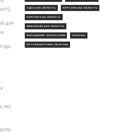
сті).
ОДЕСЬКА ОБЛАСТЬ
ХЕРСОНСЬКА ОБЛАСТЬ
ПОЛТАВСЬКА ОБЛАСТЬ
ій для
МИКОЛАЇВСЬКА ОБЛАСТЬ
и.
ВОЛОДИМИР ЗЕЛЕНСЬКИЙ
УКРАЇНЦІ
ПРОТИПОВІТРЯНА ОБОРОНА
егідь
Як
, які
роте,