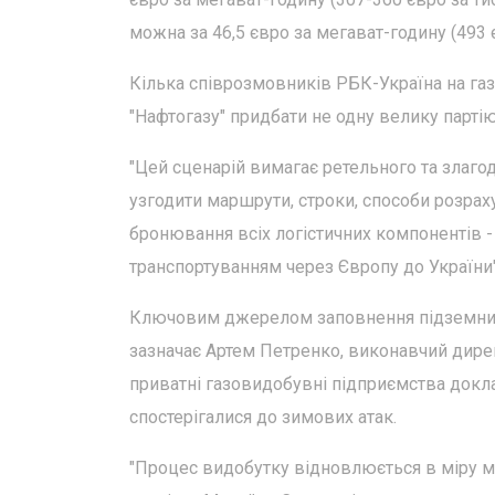
можна за 46,5 євро за мегават-годину (493 є
Кілька співрозмовників РБК-Україна на га
"Нафтогазу" придбати не одну велику партію
"Цей сценарій вимагає ретельного та злаго
узгодити маршрути, строки, способи розрах
бронювання всіх логістичних компонентів -
транспортуванням через Європу до України",
Ключовим джерелом заповнення підземних 
зазначає Артем Петренко, виконавчий дирек
приватні газовидобувні підприємства докла
спостерігалися до зимових атак.
"Процес видобутку відновлюється в міру мо