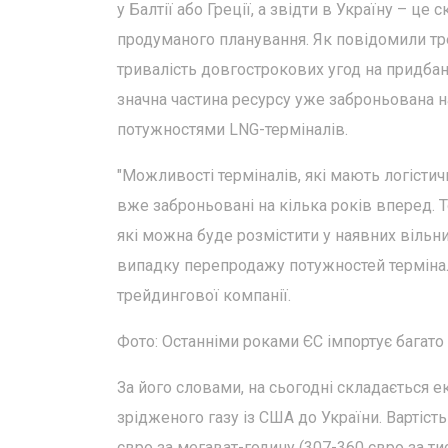
у Балтії або Греції, а звідти в Україну – ц
продуманого планування. Як повідомили тр
тривалість довгострокових угод на придбанн
значна частина ресурсу уже заброньована на 
потужностями LNG-терміналів.
"Можливості терміналів, які мають логістичн
вже заброньовані на кілька років вперед. Т
які можна буде розмістити у наявних вільни
випадку перепродажу потужностей терміналі
трейдингової компанії.
Фото: Останніми роками ЄС імпортує багато 
За його словами, на сьогодні складається 
зрідженого газу із США до України. Вартіс
євро за мегават-годину (307-360 євро за т