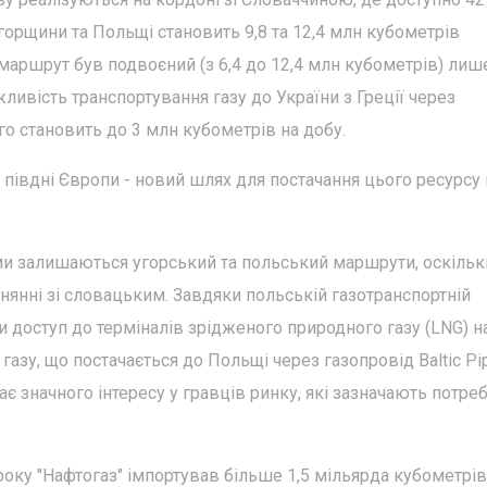
Угорщини та Польщі становить 9,8 та 12,4 млн кубометрів
 маршрут був подвоєний (з 6,4 до 12,4 млн кубометрів) лиш
ливість транспортування газу до України з Греції через
о становить до 3 млн кубометрів на добу.
 півдні Європи - новий шлях для постачання цього ресурсу
и залишаються угорський та польський маршрути, оскільк
нянні зі словацьким. Завдяки польській газотранспортній
и доступ до терміналів зрідженого природного газу (LNG) н
газу, що постачається до Польщі через газопровід Baltic Pi
 значного інтересу у гравців ринку, які зазначають потреб
 року "Нафтогаз" імпортував більше 1,5 мільярда кубометрів