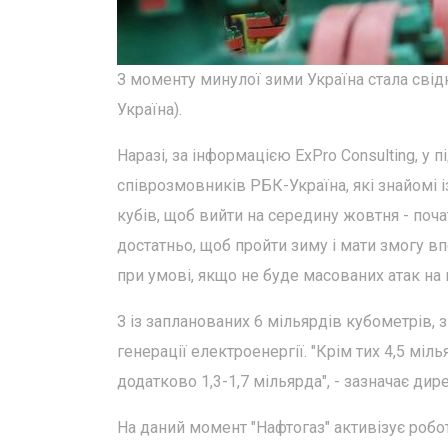
З моменту минулої зими Україна стала свідк
Україна).
Наразі, за інформацією ExPro Consulting, у
співрозмовників РБК-Україна, які знайомі 
кубів, щоб вийти на середину жовтня - поча
достатньо, щоб пройти зиму і мати змогу в
при умові, якщо не буде масованих атак на 
З із запланованих 6 мільярдів кубометрів, 
генерації електроенергії. "Крім тих 4,5 міл
додатково 1,3-1,7 мільярда", - зазначає д
На даний момент "Нафтогаз" активізує робо