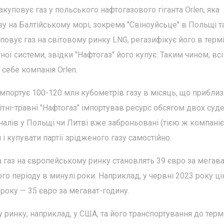
акуповує газ у польського нафтогазового гіганта Orlen, яка
зу на Балтійському морі, зокрема "Свіноуйсьце" в Польщі т
повує газ на світовому ринку LNG, регазифікує його в термі
ої системи, звідки "Нафтогаз" його купує. Таким чином, всі
 себе компанія Orlen.
мпортує 100-120 млн кубометрів газу в місяць, що прибли
ітні-травні "Нафтогаз" імпортував ресурс обсягом двох суде
іналів у Польщі чи Литві вже заброньовані (тією ж компані
 і купувати партії зрідженого газу самостійно.
а газ на європейському ринку становлять 39 євро за мегава
о періоду в минулі роки. Наприклад, у червні 2023 року ці
 року — 35 євро за мегават-годину.
 ринку, наприклад, у США, та його транспортування до терм