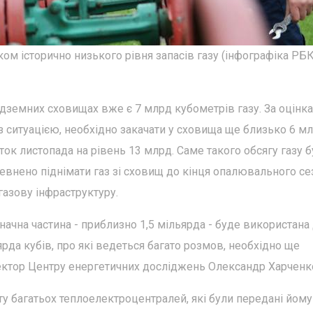
ом історично низького рівня запасів газу (інфографіка РБ
 підземних сховищах вже є 7 млрд кубометрів газу. За оцінк
із ситуацією, необхідно закачати у сховища ще близько 6 м
ток листопада на рівень 13 млрд. Саме такого обсягу газу 
певнено піднімати газ зі сховищ до кінця опалювального се
газову інфраструктуру.
значна частина - приблизно 1,5 мільярда - буде використана
ьярда кубів, про які ведеться багато розмов, необхідно ще
иректор Центру енергетичних досліджень Олександр Харченк
ту багатьох теплоелектроцентралей, які були передані йому