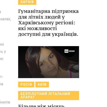
ХАРКІВ
Гуманітарна підтримка
а
для літніх людей у
налах,
Харківському регіоні:
які можливості
доступні для українців.
зно
н, у
єю
т-
на
РОСІЯ
КИЇВ
БЕЗПІЛОТНИЙ ЛІТАЛЬНИЙ
АПАРАТ
іналів
Більше ніж місяць