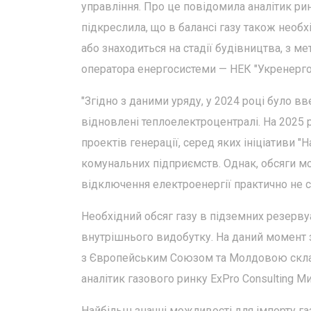
управління. Про це повідомила аналітик рин
підкреслила, що в балансі газу також необ
або знаходиться на стадії будівництва, з м
оператора енергосистеми — НЕК "Укренерго
"Згідно з даними уряду, у 2024 році було в
відновлені теплоелектроцентралі. На 2025 р
проектів генерації, серед яких ініціативи "
комунальних підприємств. Однак, обсяги м
відключення електроенергії практично не сп
Необхідний обсяг газу в підземних резерву
внутрішнього видобутку. На даний момент з
з Європейським Союзом та Молдовою склад
аналітик газового ринку ExPro Consulting 
Найбільш значні можливості для імпорту га