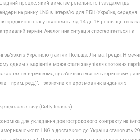
е складний процес, який вимагає ретельного і заздалегідь
ейдери на ринку LNG в інтерв’ю для РБК-Україна, середня
я зрідженого газу становить від 14 до 18 років, що означа
тривалий термін. Аналогічна ситуація спостерігається і з
і зв'язки з Україною (такі як Польща, Литва, Греція, Німечч
ому одним з варіантів може стати закупівля спотових парті
х слотах на терміналах, що з'являються на вторинному ринк
в - прим. ред.)", - зазначив співрозмовник видання з
зрідженого газу (Getty Images)
економіка для укладання довгострокового контракту на імп
ть американського LNG з доставкою до України становить 2
исячу кубометрів). Продати цей ресурс на внутрішньому рин