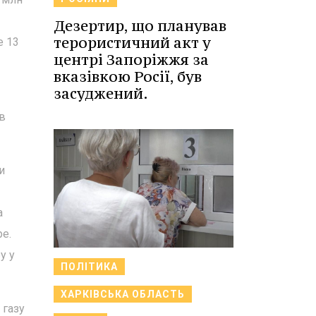
Дезертир, що планував
терористичний акт у
е 13
центрі Запоріжжя за
вказівкою Росії, був
засуджений.
 в
и
а
pe.
у у
ПОЛІТИКА
ХАРКІВСЬКА ОБЛАСТЬ
 газу