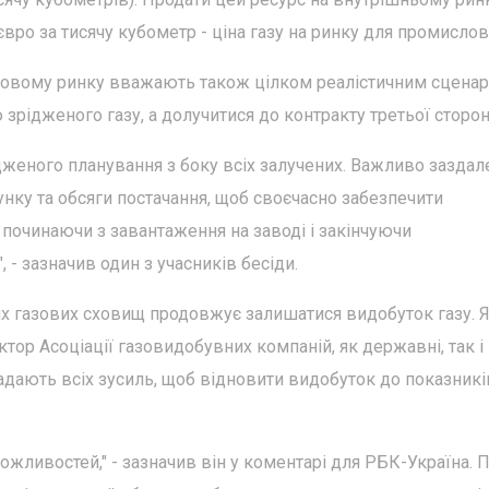
вро за тисячу кубометр - ціна газу на ринку для промислово
зовому ринку вважають також цілком реалістичним сценар
 зрідженого газу, а долучитися до контракту третьої сторон
дженого планування з боку всіх залучених. Важливо заздал
унку та обсяги постачання, щоб своєчасно забезпечити
 починаючи з завантаження на заводі і закінчуючи
 - зазначив один з учасників бесіди.
газових сховищ продовжує залишатися видобуток газу. 
тор Асоціації газовидобувних компаній, як державні, так і
дають всіх зусиль, щоб відновити видобуток до показників
жливостей," - зазначив він у коментарі для РБК-Україна. П