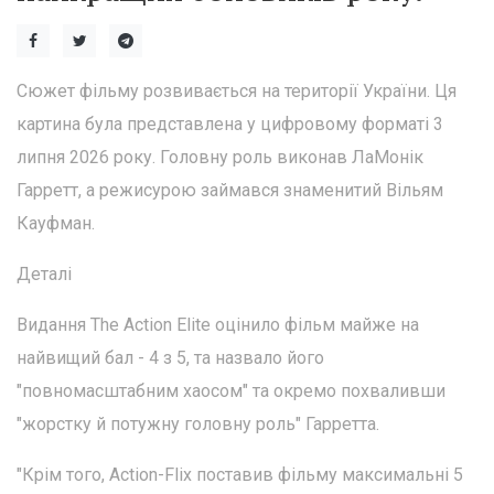
Сюжет фільму розвивається на території України. Ця
картина була представлена у цифровому форматі 3
липня 2026 року. Головну роль виконав ЛаМонік
Гарретт, а режисурою займався знаменитий Вільям
Кауфман.
Деталі
Видання The Action Elite оцінило фільм майже на
найвищий бал - 4 з 5, та назвало його
"повномасштабним хаосом" та окремо похваливши
"жорстку й потужну головну роль" Гарретта.
"Крім того, Action-Flix поставив фільму максимальні 5