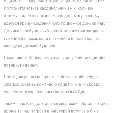
відомого як "морські котики", а також екс-агент ЦРУ.
Його життя зазнає кардинальних змін, коли він
отримує відео з проханням про допомогу, в якому
йдеться про викрадення його прийомної доньки Райлі.
Дівчина перебувала в Харкові, виконуючи завдання
гуманітарної місії, коли її захопили в полон під час
нападу на дитячий будинок.
Після такого Коннор вирушає в зону бойових дій, аби
повернути доньку.
Проте для реалізації цієї місії йому потрібно буде
співпрацювати з командою приватних військових
експертів та українським гідом на ім'я Дані.
Таким чином, подолавши артилерійські обстріли, атаки
дронів та інші загрози війни, герой вступає в бій з