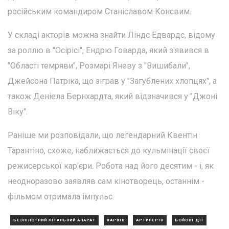
російським командиром Станіславом Конєвим.
У складі акторів можна знайти Ліндс Едвардс, відому
за роллю в "Осірісі", Ендрю Говарда, який з'явився в
"Області темряви", Розмарі Яневу з "Вишибали",
Джейсона Патріка, що зіграв у "Загублених хлопцях", а
також Деніела Бернхардта, який відзначився у "Джоні
Віку".
Раніше ми розповідали, що легендарний Квентін
Тарантіно, схоже, наближається до кульмінації своєї
режисерської кар'єри. Робота над його десятим - і, як
неодноразово заявляв сам кінотворець, останнім -
фільмом отримала імпульс.
БЕЗПІЛОТНИЙ ЛІТАЛЬНИЙ АПАРАТ
ХАРКІВ
АРТИЛЕРІЯ
БОЙОВІ ДІЇ