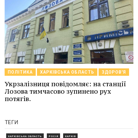
ПОЛІТИКА
ХАРКІВСЬКА ОБЛАСТЬ
ЗДОРОВ'Я
Укрзалізниця повідомляє: на станції
Лозова тимчасово зупинено рух
потягів.
ТЕГИ
ХАРКІВСЬКА ОБЛАСТЬ
РОСІЯ
ХАРКІВ