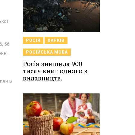
ької
РОСІЯ
ХАРКІВ
6, 56
РОСІЙСЬКА МОВА
нні.
Росія знищила 900
тисяч книг одного з
видавництв.
чили в