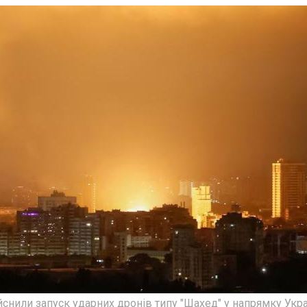
ійснили запуск ударних дронів типу "Шахед" у напрямку Укра