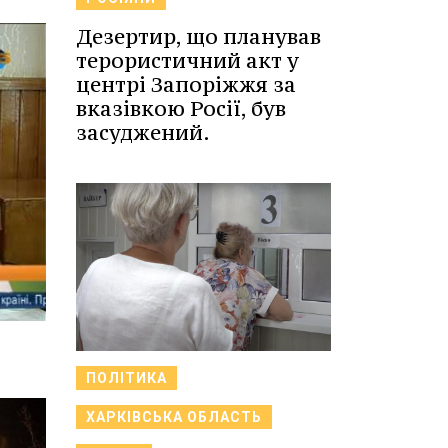
Дезертир, що планував
терористичний акт у
центрі Запоріжжя за
вказівкою Росії, був
засуджений.
ПОЛІТИКА
ХАРКІВСЬКА ОБЛАСТЬ