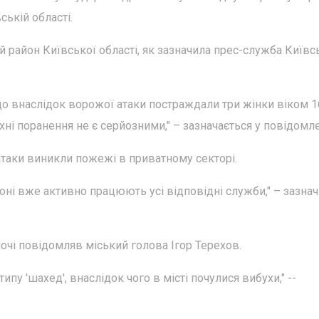
ській області.
 район Київської області, як зазначила прес-служба Київс
що внаслідок ворожої атаки постраждали три жінки віком 1
хні поранення не є серйозними," – зазначається у повідомле
атаки виникли пожежі в приватному секторі.
оні вже активно працюють усі відповідні служби," – зазна
ночі повідомляв міський голова Ігор Терехов.
пу 'шахед', внаслідок чого в місті почулися вибухи," --