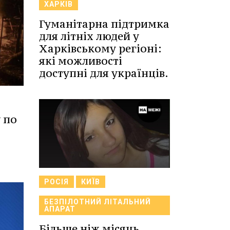
ХАРКІВ
Гуманітарна підтримка
для літніх людей у
Харківському регіоні:
які можливості
доступні для українців.
 по
РОСІЯ
КИЇВ
БЕЗПІЛОТНИЙ ЛІТАЛЬНИЙ
АПАРАТ
Більше ніж місяць