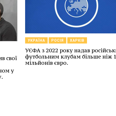
УКРАЇНА
РОСІЯ
ХАРКІВ
УЄФА з 2022 року надав російсь
футбольним клубам більше ніж 
в свої
мільйонів євро.
ном у
у.