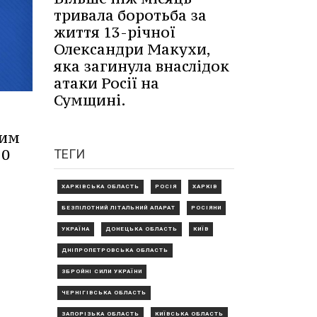
тривала боротьба за
життя 13-річної
Олександри Макухи,
яка загинула внаслідок
атаки Росії на
Сумщині.
ким
10
ТЕГИ
ХАРКІВСЬКА ОБЛАСТЬ
РОСІЯ
ХАРКІВ
БЕЗПІЛОТНИЙ ЛІТАЛЬНИЙ АПАРАТ
РОСІЯНИ
УКРАЇНА
ДОНЕЦЬКА ОБЛАСТЬ
КИЇВ
ДНІПРОПЕТРОВСЬКА ОБЛАСТЬ
ЗБРОЙНІ СИЛИ УКРАЇНИ
ЧЕРНІГІВСЬКА ОБЛАСТЬ
ЗАПОРІЗЬКА ОБЛАСТЬ
КИЇВСЬКА ОБЛАСТЬ