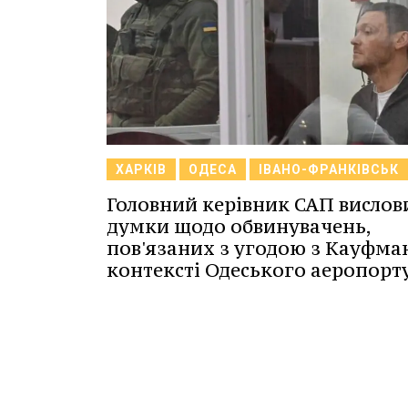
ХАРКІВ
ОДЕСА
ІВАНО-ФРАНКІВСЬК
Головний керівник САП вислови
думки щодо обвинувачень,
пов'язаних з угодою з Кауфма
контексті Одеського аеропорт