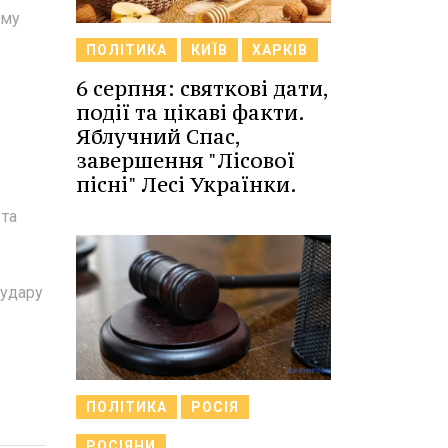
ому
ПОЛІТИКА
КИЇВ
ХАРКІВ
6 серпня: святкові дати,
події та цікаві факти.
Яблучний Спас,
завершення "Лісової
пісні" Лесі Українки.
 та
 удару
ПОЛІТИКА
РОСІЯ
РОСІЯНИ