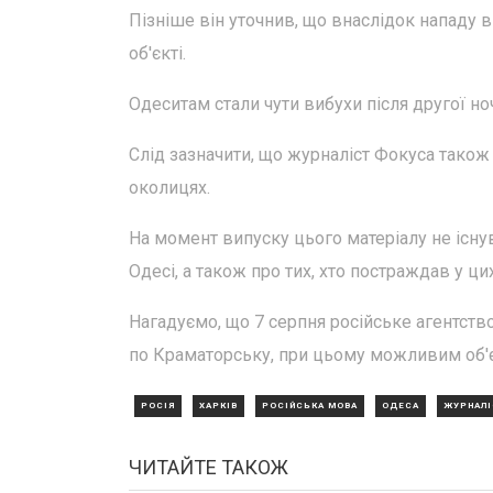
Пізніше він уточнив, що внаслідок нападу 
об'єкті.
Одеситам стали чути вибухи після другої но
Слід зазначити, що журналіст Фокуса також 
околицях.
На момент випуску цього матеріалу не існу
Одесі, а також про тих, хто постраждав у цих
Нагадуємо, що 7 серпня російське агентств
по Краматорську, при цьому можливим об'є
РОСІЯ
ХАРКІВ
РОСІЙСЬКА МОВА
ОДЕСА
ЖУРНАЛІ
ЧИТАЙТЕ ТАКОЖ