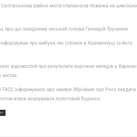
в Салтівському районі міста спалахнула пожежа на цивільн
чі, про що повідомив міський голова Геннадій Труханов.
інформував про вибухи, які сталися в Кременчуці та його
вало відомостей про результати ворожих нападів у Харкові
 містах.
о ТАСС інформувало про наміри Збройних сил Росії завдати
ктом атаки вказувався пологовий будинок.
СТ