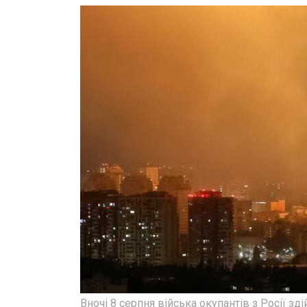
Вночі 8 серпня війська окупантів з Росії зд