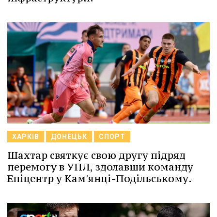
ХАРКІВ
ДОНЕЦЬК
СПОРТ
Шахтар святкує свою другу підряд
перемогу в УПЛ, здолавши команду
Епіцентр у Кам'янці-Подільському.