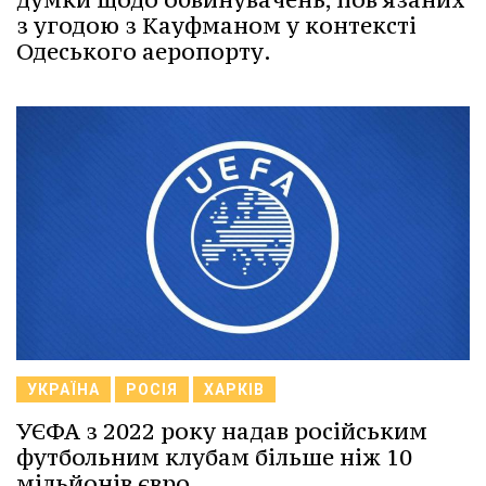
з угодою з Кауфманом у контексті
Одеського аеропорту.
УКРАЇНА
РОСІЯ
ХАРКІВ
УЄФА з 2022 року надав російським
футбольним клубам більше ніж 10
мільйонів євро.