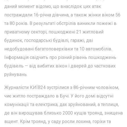
даний момент відомо, що внаслідок цих атак
постраждали 16-річна дівчина, а також жінки віком 56
та 80 років. В результаті обстрілів виникли пожежі в
приватному секторі, пошкоджені 21 житловий
будинок, господарські будівлі, гаражі, дві
недобудовані багатоповерхівки та 10 автомобілів.
Інформація свідчить про різний рівень пошкоджень
будівель — від вибитих вікон і дверей до часткових
руйнувань.
Журналісти КИЇВ24 зустрілися з 86-річним чоловіком,
чиє житло постраждало в Бучі. У його домі відсутні
комунікації та електрика, дах зруйнований, а теплиця,
де він вирощував близько 2000 кущів троянд, знищена
вщент. Крім троянд, у саду росли лохина, горіхи та