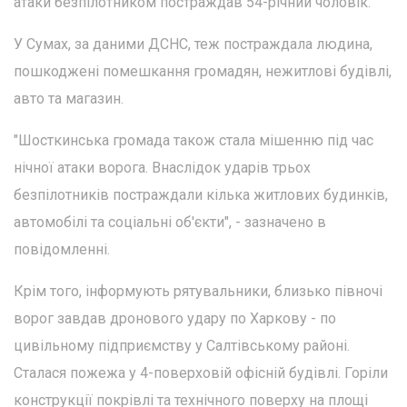
атаки безпілотником постраждав 54-річний чоловік.
У Сумах, за даними ДСНС, теж постраждала людина,
пошкоджені помешкання громадян, нежитлові будівлі,
авто та магазин.
"Шосткинська громада також стала мішенню під час
нічної атаки ворога. Внаслідок ударів трьох
безпілотників постраждали кілька житлових будинків,
автомобілі та соціальні об'єкти", - зазначено в
повідомленні.
Крім того, інформують рятувальники, близько півночі
ворог завдав дронового удару по Харкову - по
цивільному підприємству у Салтівському районі.
Сталася пожежа у 4-поверховій офісній будівлі. Горіли
конструкції покрівлі та технічного поверху на площі