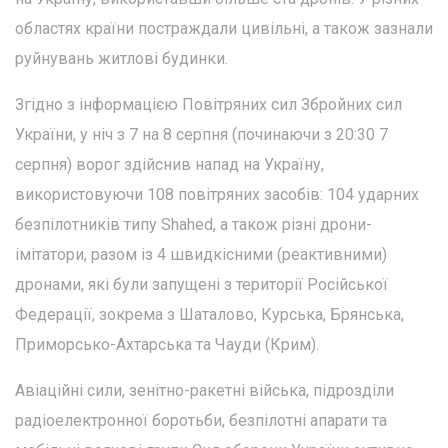
областях країни постраждали цивільні, а також зазнали
руйнувань житлові будинки.
Згідно з інформацією Повітряних сил Збройних сил
України, у ніч з 7 на 8 серпня (починаючи з 20:30 7
серпня) ворог здійснив напад на Україну,
використовуючи 108 повітряних засобів: 104 ударних
безпілотників типу Shahed, а також різні дрони-
імітатори, разом із 4 швидкісними (реактивними)
дронами, які були запущені з території Російської
Федерації, зокрема з Шаталово, Курська, Брянська,
Приморсько-Ахтарська та Чауди (Крим).
Авіаційні сили, зенітно-ракетні війська, підрозділи
радіоелектронної боротьби, безпілотні апарати та