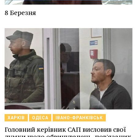
8 Березня
ХАРКІВ
ОДЕСА
ІВАНО-ФРАНКІВСЬК
Головний керівник САП висловив свої
думки щодо обвинувачень, пов'язаних