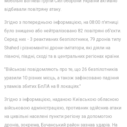
мобільні вогневі групи Сил оборони України активно
відбивали повітряну атаку.
Згідно з попередньою інформацією, на 08:00 п'ятниці
було знищено або нейтралізовано 82 повітряні об'єкти.
Серед них - 3 реактивних безпілотники, 79 дронів типу
Shahed і різноманітні дрони-імітатори, які діяли на
півночі, півдні, сході та в центральних регіонах країни.
"Військові повідомляють про те, що 26 безпілотників
уразили 10 різних місць, а також зафіксовано падіння
уламків збитих БпЛА на 8 локаціях."
Згідно з інформацією, наданою Київською обласною
військовою адміністрацією, противник здійснив атаки
на цивільні населені пункти регіону за допомогою
дронів, зокрема, Бучанський район зазнав ударів. На