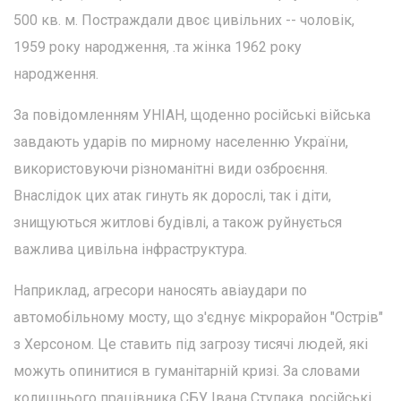
500 кв. м. Постраждали двоє цивільних -- чоловік,
1959 року народження, .та жінка 1962 року
народження.
За повідомленням УНІАН, щоденно російські війська
завдають ударів по мирному населенню України,
використовуючи різноманітні види озброєння.
Внаслідок цих атак гинуть як дорослі, так і діти,
знищуються житлові будівлі, а також руйнується
важлива цивільна інфраструктура.
Наприклад, агресори наносять авіаудари по
автомобільному мосту, що з'єднує мікрорайон "Острів"
з Херсоном. Це ставить під загрозу тисячі людей, які
можуть опинитися в гуманітарній кризі. За словами
колишнього працівника СБУ Івана Ступака, російські