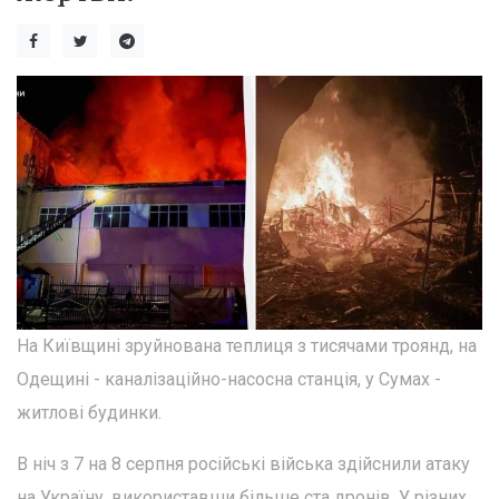
На Київщині зруйнована теплиця з тисячами троянд, на
Одещині - каналізаційно-насосна станція, у Сумах -
житлові будинки.
В ніч з 7 на 8 серпня російські війська здійснили атаку
на Україну, використавши більше ста дронів. У різних