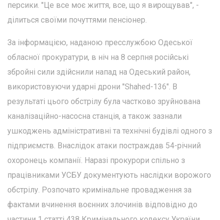
персики. "Це все моє життя, все, що я вирощував", -
ділиться своїми почуттями пенсіонер.
За інформацією, наданою пресслужбою Одеської
обласної прокуратури, в ніч на 8 серпня російські
збройні сили здійснили напад на Одеський район,
використовуючи ударні дрони "Shahed-136". В
результаті цього обстрілу була частково зруйнована
каналізаційно-насосна станція, а також зазнали
ушкоджень адміністративні та технічні будівлі одного з
підприємств. Внаслідок атаки постраждав 54-річний
охоронець компанії. Наразі прокурори спільно з
працівниками УСБУ документують наслідки ворожого
обстрілу. Розпочато кримінальне провадження за
фактами вчинення воєнних злочинів відповідно до
частини 1 статті 438 Кримінального кодексу України.