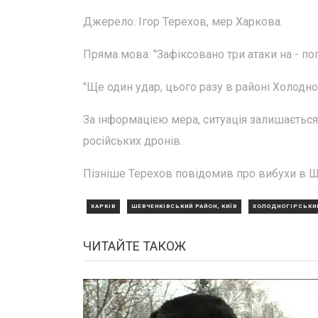
Джерело: Ігор Терехов, мер Харкова.
Пряма мова: "Зафіксовано три атаки на - по
"Ще один удар, цього разу в районі Холодно
За інформацією мера, ситуація залишаєтьс
російських дронів.
Пізніше Терехов повідомив про вибухи в Ш
ХАРКІВ
ШЕВЧЕНКІВСЬКИЙ РАЙОН, КИЇВ
ХОЛОДНОГІРСЬКИ
ЧИТАЙТЕ ТАКОЖ