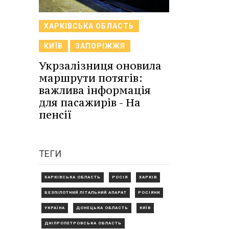
ХАРКІВСЬКА ОБЛАСТЬ
КИЇВ
ЗАПОРІЖЖЯ
Укрзалізниця оновила
маршрути потягів:
важлива інформація
для пасажирів - На
пенсії
ТЕГИ
ХАРКІВСЬКА ОБЛАСТЬ
РОСІЯ
ХАРКІВ
БЕЗПІЛОТНИЙ ЛІТАЛЬНИЙ АПАРАТ
РОСІЯНИ
УКРАЇНА
ДОНЕЦЬКА ОБЛАСТЬ
КИЇВ
ДНІПРОПЕТРОВСЬКА ОБЛАСТЬ