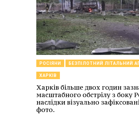
РОСІЯНИ
БЕЗПІЛОТНИЙ ЛІТАЛЬНИЙ А
ХАРКІВ
Харків більше двох годин зазн
масштабного обстрілу з боку Ро
наслідки візуально зафіксован
фото.