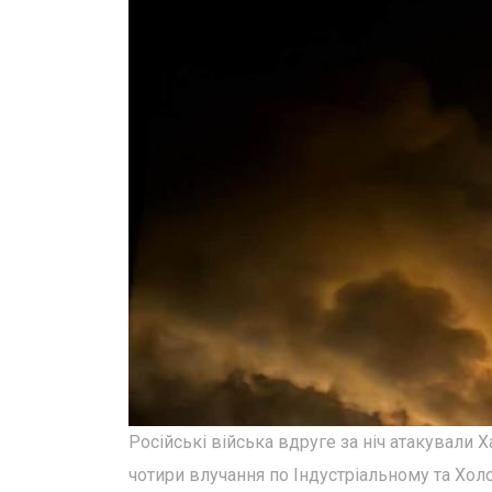
Російські війська вдруге за ніч атакувал
чотири влучання по Індустріальному та Хол