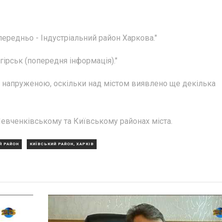
передньо - Індустріальний район Харкова."
гірськ (попередня інформація)."
я напруженою, оскільки над містом виявлено ще декілька
евченківському та Київському районах міста.
Й РАЙОН
КИЇВСЬКИЙ РАЙОН, ХАРКІВ