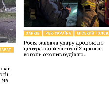
ХАРКІВ
РБК-УКРАЇНА
МІСЬКИЙ ГОЛОВ
Росія завдала удару дроном по
центральній частині Харкова:
ПАРАТ
вогонь охопив будівлю.
авав
сії -
і на