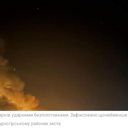
и Харків ударними безпілотниками. Зафіксовано щонайменше
одногірському районах міста.