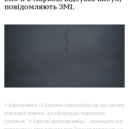
повідомляють ЗМІ.
У Харкові вночі 10 березня стався вибух під час сигналу
повітряної тривоги. Цю інформацію повідомляє
Суспільне. "У Харкові пролунав вибух," - зазначається в