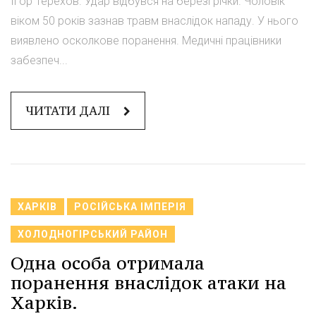
Ігор Терехов. Удар відбувся на березі річки. Чоловік
віком 50 років зазнав травм внаслідок нападу. У нього
виявлено осколкове поранення. Медичні працівники
забезпеч...
ЧИТАТИ ДАЛІ
ХАРКІВ
РОСІЙСЬКА ІМПЕРІЯ
ХОЛОДНОГІРСЬКИЙ РАЙОН
Одна особа отримала
поранення внаслідок атаки на
Харків.