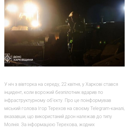
У ніч з вівторка на середу, 22 квітня, у Харкові стався
інцидент, коли ворожий безпілотник вдарив по
інфраструктурному об'єкту. Про це поінформував
міський голова Ігор Терехов на своєму Telegram-каналі,
вказавши, що використаний дрон належав до типу
Молнія. За інформацією Терехова, жодних