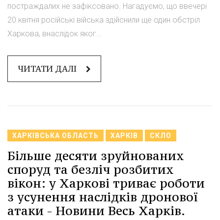
постраждалих не зафіксовано. Нагадуємо, що ввечері
20 квітня російські війська здійснили ще один обстріл
Харкова, внаслідок яког...
ЧИТАТИ ДАЛІ
ХАРКІВСЬКА ОБЛАСТЬ
ХАРКІВ
СКЛО
Більше десяти зруйнованих
споруд та безліч розбитих
вікон: у Харкові триває роботи
з усунення наслідків дронової
атаки - Новини Весь Харків.