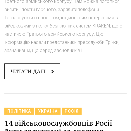
Третього армійського корпусу. Там можна погрітися,
випити і поїсти гарячого, зарядити телефони.
Тепплопункти є проектом, ініційованим ветеранами та
військовими з полку безпілотних систем KRAKEN, що є
частиною Третього армійського корпусу. Цю
інформацію надали представники пресслужби Трійки,
зазначивши, що серед засновників і...
ЧИТАТИ ДАЛІ
ПОЛІТИКА
УКРАЇНА
РОСІЯ
14 військовослужбовців Росії