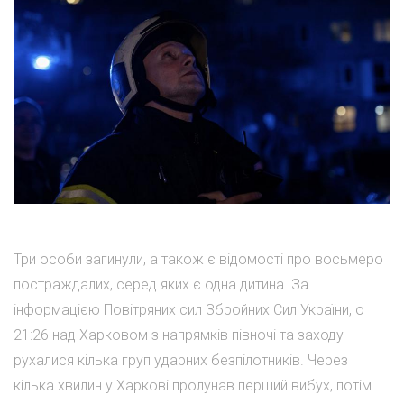
Три особи загинули, а також є відомості про восьмеро
постраждалих, серед яких є одна дитина. За
інформацією Повітряних сил Збройних Сил України, о
21:26 над Харковом з напрямків півночі та заходу
рухалися кілька груп ударних безпілотників. Через
кілька хвилин у Харкові пролунав перший вибух, потім