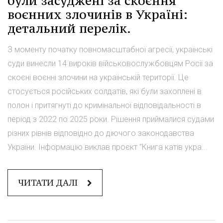
були засуджені за скоєння
воєнних злочинів в Україні:
детальний перелік.
З моменту початку повномасштабної агресії, українські
суди винесли 14 вироків військовослужбовцям Росії за
скоєні воєнні злочини на українській території. Це
стосується російських солдатів, які були захоплені в
полон і притягнуті до кримінальної відповідальності в
період з 2022 по 2025 роки. Рішення приймалися судами
різних рівнів відповідно до діючого законодавства
України. Інформацію виклав проєкт "Книга катів укра...
ЧИТАТИ ДАЛІ