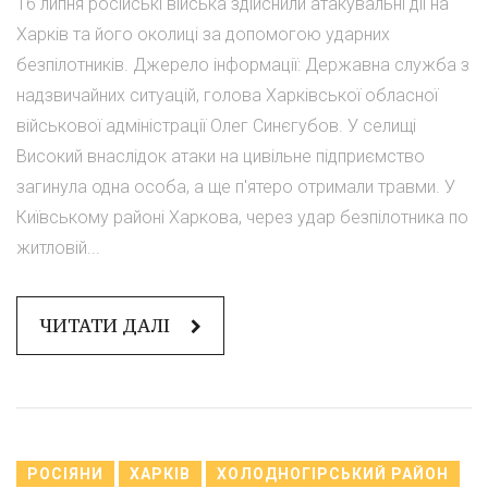
16 липня російські війська здійснили атакувальні дії на
Харків та його околиці за допомогою ударних
безпілотників. Джерело інформації: Державна служба з
надзвичайних ситуацій, голова Харківської обласної
військової адміністрації Олег Синєгубов. У селищі
Високий внаслідок атаки на цивільне підприємство
загинула одна особа, а ще п'ятеро отримали травми. У
Київському районі Харкова, через удар безпілотника по
житловій...
ЧИТАТИ ДАЛІ
РОСІЯНИ
ХАРКІВ
ХОЛОДНОГІРСЬКИЙ РАЙОН