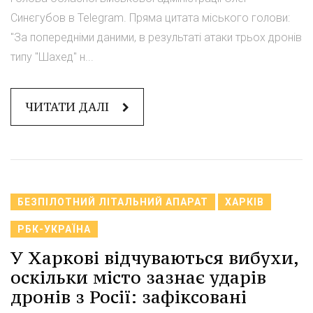
Синєгубов в Telegram. Пряма цитата міського голови:
"За попередніми даними, в результаті атаки трьох дронів
типу "Шахед" н...
ЧИТАТИ ДАЛІ
БЕЗПІЛОТНИЙ ЛІТАЛЬНИЙ АПАРАТ
ХАРКІВ
РБК-УКРАЇНА
У Харкові відчуваються вибухи,
оскільки місто зазнає ударів
дронів з Росії: зафіксовані