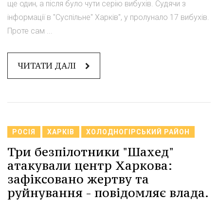
ще один, а після було чути серію вибухів. Судячи з
інформації в "Суспільне" Харків", у пролунало 17 вибухів.
Проте сам ...
ЧИТАТИ ДАЛІ
РОСІЯ
ХАРКІВ
ХОЛОДНОГІРСЬКИЙ РАЙОН
Три безпілотники "Шахед"
атакували центр Харкова:
зафіксовано жертву та
руйнування - повідомляє влада.