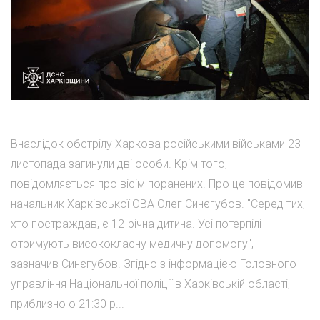
Внаслідок обстрілу Харкова російськими військами 23
листопада загинули дві особи. Крім того,
повідомляється про вісім поранених. Про це повідомив
начальник Харківської ОВА Олег Синєгубов. "Серед тих,
хто постраждав, є 12-річна дитина. Усі потерпілі
отримують висококласну медичну допомогу", -
зазначив Синєгубов. Згідно з інформацією Головного
управління Національної поліції в Харківській області,
приблизно о 21:30 р...