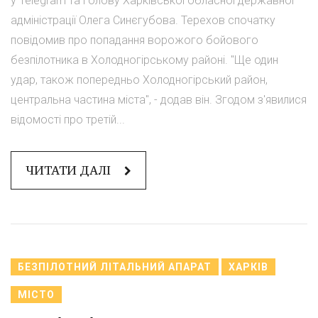
у Telegram та голову Харківської обласної державної
адміністрації Олега Синєгубова. Терехов спочатку
повідомив про попадання ворожого бойового
безпілотника в Холодногірському районі. "Ще один
удар, також попередньо Холодногірський район,
центральна частина міста", - додав він. Згодом з'явилися
відомості про третій...
ЧИТАТИ ДАЛІ
БЕЗПІЛОТНИЙ ЛІТАЛЬНИЙ АПАРАТ
ХАРКІВ
МІСТО