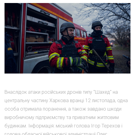
Внаслідок атаки російських дронів типу "Шахед" на
центральну частину Харкова вранці 12 листопада, одна
особа отримала поранення, а також завдано шкоди
виробничому підприємству та приватним житловим
будинкам. Інформація: міський голова Ігор Терехов і
голова обласної військової адміністрації Олег