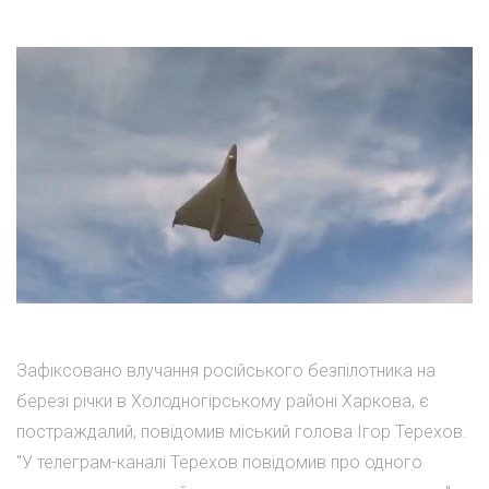
Зафіксовано влучання російського безпілотника на
березі річки в Холодногірському районі Харкова, є
постраждалий, повідомив міський голова Ігор Терехов.
"У телеграм-каналі Терехов повідомив про одного