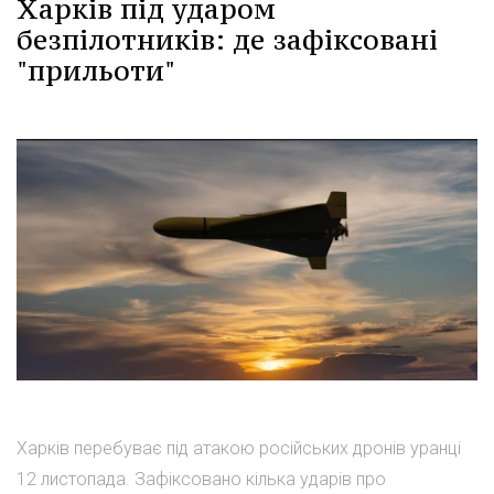
Харків під ударом
безпілотників: де зафіксовані
"прильоти"
Харків перебуває під атакою російських дронів уранці
12 листопада. Зафіксовано кілька ударів про