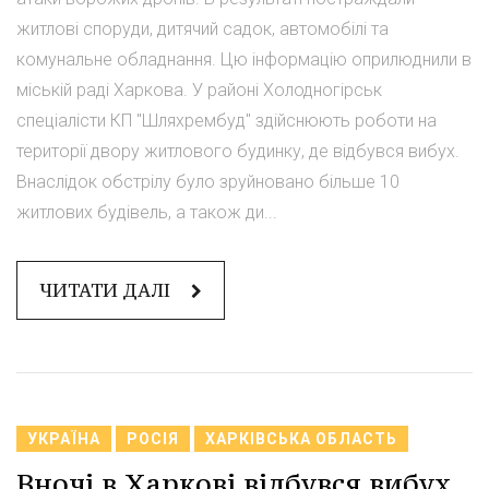
житлові споруди, дитячий садок, автомобілі та
комунальне обладнання. Цю інформацію оприлюднили в
міській раді Харкова. У районі Холодногірськ
спеціалісти КП "Шляхрембуд" здійснюють роботи на
території двору житлового будинку, де відбувся вибух.
Внаслідок обстрілу було зруйновано більше 10
житлових будівель, а також ди...
ЧИТАТИ ДАЛІ
УКРАЇНА
РОСІЯ
ХАРКІВСЬКА ОБЛАСТЬ
Вночі в Харкові відбувся вибух,