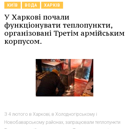
КИЇВ
ВОДА
ХАРКІВ
У Харкові почали
функціонувати теплопункти,
організовані Третім армійським
корпусом.
З 4 лютого в Харкові, в Холодногірському і
Новобаварському районах, запрацювали теплопункти