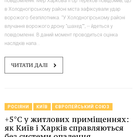
повідомленні. Мер Харкова Ігор Терехов повідомив, що
в Холодногірському районі міста зафіксували удар
ворожого безпілотника. "У Холодногірському районі
влучання ворожого дрону "шахед"", -- йдеться у
повідомленні. В даний момент проводиться оцінка
наслідків напа...
ЧИТАТИ ДАЛІ
РОСІЯНИ
КИЇВ
ЄВРОПЕЙСЬКИЙ СОЮЗ
+5°C у житлових приміщеннях:
як Київ і Харків справляються
без системи опалення.