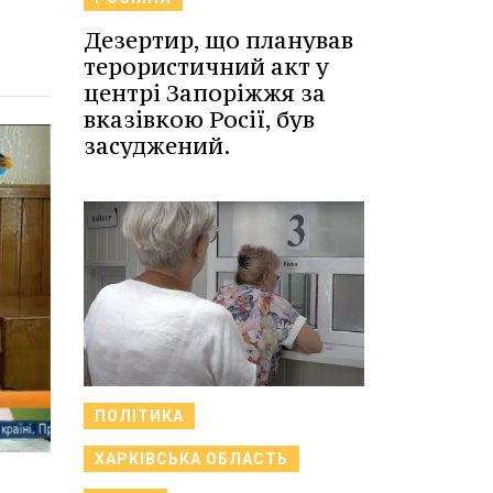
Дезертир, що планував
терористичний акт у
центрі Запоріжжя за
вказівкою Росії, був
засуджений.
ПОЛІТИКА
ХАРКІВСЬКА ОБЛАСТЬ