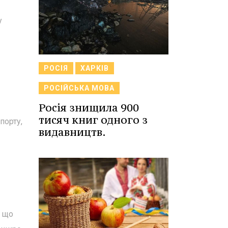
у
РОСІЯ
ХАРКІВ
РОСІЙСЬКА МОВА
Росія знищила 900
тисяч книг одного з
порту,
видавництв.
, що