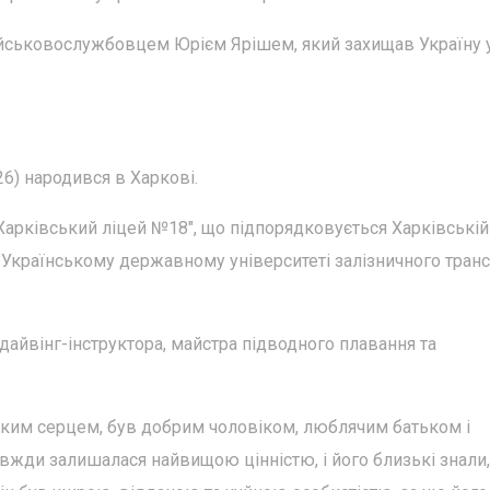
військовослужбовцем Юрієм Ярішем, який захищав Україну 
26) народився в Харкові.
Харківський ліцей №18", що підпорядковується Харківській
в Українському державному університеті залізничного транс
дайвінг-інструктора, майстра підводного плавання та
иким серцем, був добрим чоловіком, люблячим батьком і
вжди залишалася найвищою цінністю, і його близькі знали