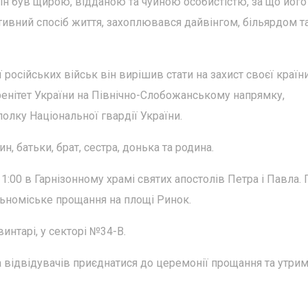
ін був щирою, відданою та чуйною особистістю, за що йог
активний спосіб життя, захоплювався дайвінгом, більярдом т
російських військ він вирішив стати на захист своєї країни
еренітет України на Північно-Слобожанському напрямку,
олку Національної гвардії України.
, батьки, брат, сестра, донька та родина.
:00 в Гарнізонному храмі святих апостолів Петра і Павла. 
альноміське прощання на площі Ринок.
интарі, у секторі №34-В.
 відвідувачів приєднатися до церемонії прощання та утри