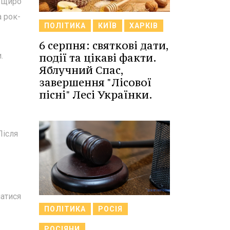
о щиро
а рок-
ПОЛІТИКА
КИЇВ
ХАРКІВ
6 серпня: святкові дати,
події та цікаві факти.
.
Яблучний Спас,
завершення "Лісової
пісні" Лесі Українки.
Після
матися
ПОЛІТИКА
РОСІЯ
РОСІЯНИ