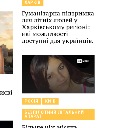
ХАРКІВ
Гуманітарна підтримка
для літніх людей у
Харківському регіоні:
які можливості
доступні для українців.
иєві
РОСІЯ
КИЇВ
БЕЗПІЛОТНИЙ ЛІТАЛЬНИЙ
АПАРАТ
Більше ніж місяць