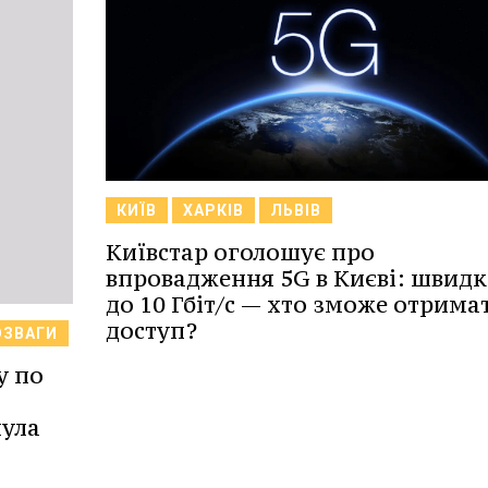
КИЇВ
ХАРКІВ
ЛЬВІВ
Київстар оголошує про
впровадження 5G в Києві: швидк
до 10 Гбіт/с — хто зможе отрима
доступ?
ОЗВАГИ
у по
нула