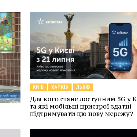
КИЇВ
ХАРКІВ
ЛЬВІВ
Для кого стане доступним 5G у К
та які мобільні пристрої здатні
підтримувати цю нову мережу?