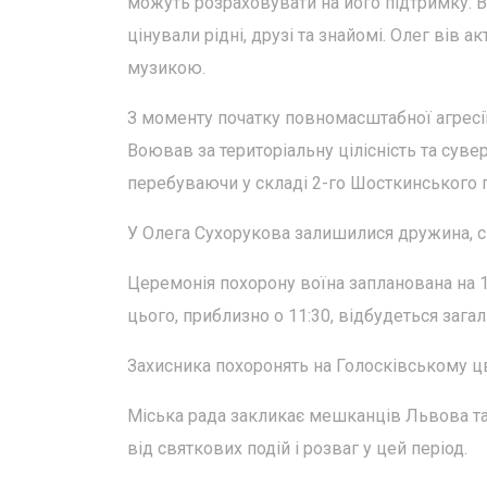
можуть розраховувати на його підтримку. В
цінували рідні, друзі та знайомі. Олег вів 
музикою.
З моменту початку повномасштабної агресії 
Воював за територіальну цілісність та сув
перебуваючи у складі 2-го Шосткинського п
У Олега Сухорукова залишилися дружина, син
Церемонія похорону воїна запланована на 11
цього, приблизно о 11:30, відбудеться заг
Захисника похоронять на Голосківському цв
Міська рада закликає мешканців Львова та
від святкових подій і розваг у цей період.