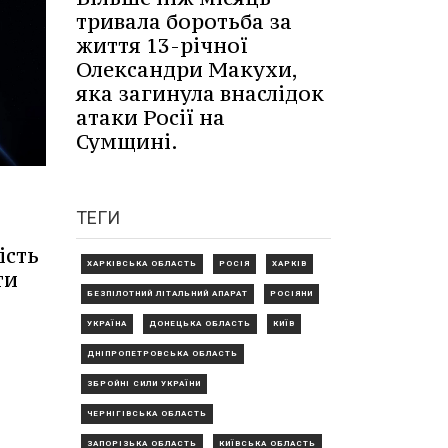
тривала боротьба за
життя 13-річної
Олександри Макухи,
яка загинула внаслідок
атаки Росії на
Сумщині.
ТЕГИ
ість
ХАРКІВСЬКА ОБЛАСТЬ
РОСІЯ
ХАРКІВ
ти
БЕЗПІЛОТНИЙ ЛІТАЛЬНИЙ АПАРАТ
РОСІЯНИ
УКРАЇНА
ДОНЕЦЬКА ОБЛАСТЬ
КИЇВ
ДНІПРОПЕТРОВСЬКА ОБЛАСТЬ
ЗБРОЙНІ СИЛИ УКРАЇНИ
ЧЕРНІГІВСЬКА ОБЛАСТЬ
ЗАПОРІЗЬКА ОБЛАСТЬ
КИЇВСЬКА ОБЛАСТЬ