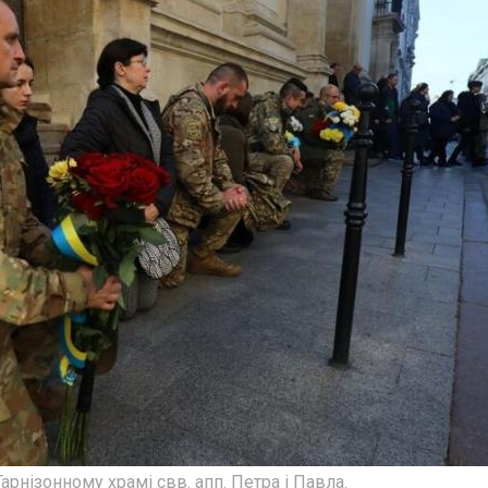
арнізонному храмі свв. апп. Петра і Павла.