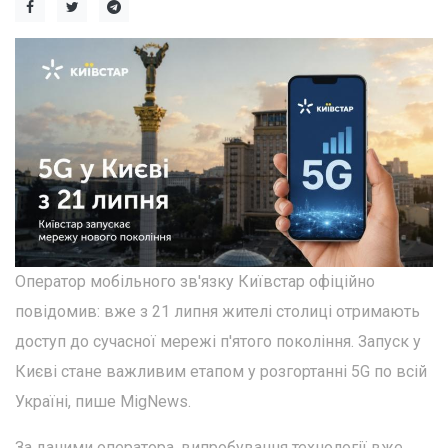
Оператор мобільного зв'язку Київстар офіційно
повідомив: вже з 21 липня жителі столиці отримають
доступ до сучасної мережі п'ятого покоління. Запуск у
Києві стане важливим етапом у розгортанні 5G по всій
Україні, пише MigNews.
За даними оператора, випробування технології вже