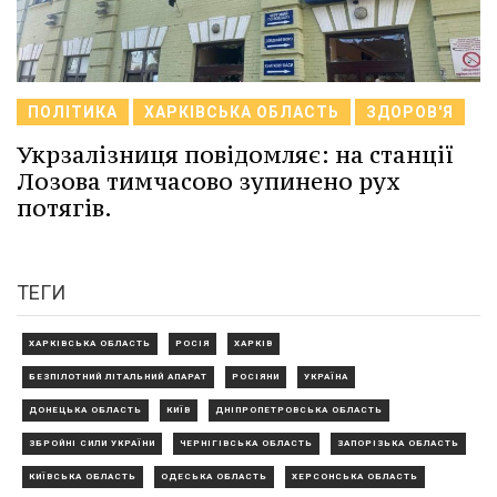
ПОЛІТИКА
ХАРКІВСЬКА ОБЛАСТЬ
ЗДОРОВ'Я
Укрзалізниця повідомляє: на станції
Лозова тимчасово зупинено рух
потягів.
ТЕГИ
ХАРКІВСЬКА ОБЛАСТЬ
РОСІЯ
ХАРКІВ
БЕЗПІЛОТНИЙ ЛІТАЛЬНИЙ АПАРАТ
РОСІЯНИ
УКРАЇНА
ДОНЕЦЬКА ОБЛАСТЬ
КИЇВ
ДНІПРОПЕТРОВСЬКА ОБЛАСТЬ
ЗБРОЙНІ СИЛИ УКРАЇНИ
ЧЕРНІГІВСЬКА ОБЛАСТЬ
ЗАПОРІЗЬКА ОБЛАСТЬ
КИЇВСЬКА ОБЛАСТЬ
ОДЕСЬКА ОБЛАСТЬ
ХЕРСОНСЬКА ОБЛАСТЬ