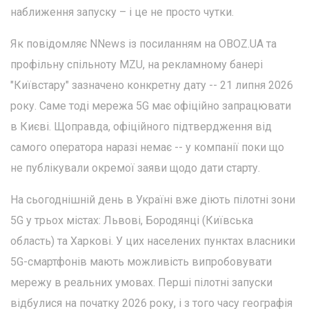
наближення запуску – і це не просто чутки.
Як повідомляє NNews із посиланням на OBOZ.UA та
профільну спільноту MZU, на рекламному банері
"Київстару" зазначено конкретну дату -- 21 липня 2026
року. Саме тоді мережа 5G має офіційно запрацювати
в Києві. Щоправда, офіційного підтвердження від
самого оператора наразі немає -- у компанії поки що
не публікували окремої заяви щодо дати старту.
На сьогоднішній день в Україні вже діють пілотні зони
5G у трьох містах: Львові, Бородянці (Київська
область) та Харкові. У цих населених пунктах власники
5G-смартфонів мають можливість випробовувати
мережу в реальних умовах. Перші пілотні запуски
відбулися на початку 2026 року, і з того часу географія