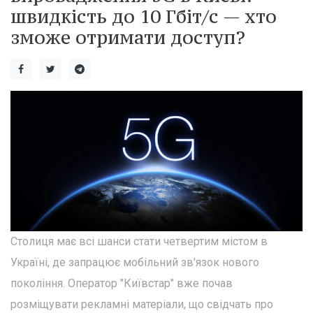
швидкість до 10 Гбіт/с — хто
зможе отримати доступ?
Столиця має всі шанси стати четвертим містом в
Україні, де запрацює мобільний зв'язок нового
покоління. Оператор "Київстар" вже почав
розміщувати рекламні матеріали, що свідчать про