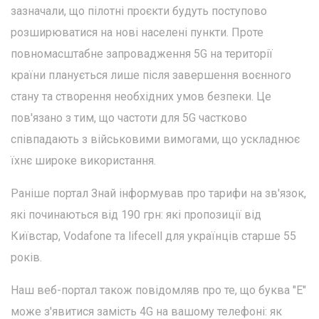
зазначали, що пілотні проєкти будуть поступово
розширюватися на нові населені пункти. Проте
повномасштабне запровадження 5G на території
країни планується лише після завершення воєнного
стану та створення необхідних умов безпеки. Це
пов'язано з тим, що частоти для 5G частково
співпадають з військовими вимогами, що ускладнює
їхнє широке використання.
Раніше портал Знай інформував про тарифи на зв'язок,
які починаються від 190 грн: які пропозиції від
Київстар, Vodafone та lifecell для українців старше 55
років.
Наш веб-портал також повідомляв про те, що буква "E"
може з'явитися замість 4G на вашому телефоні: як