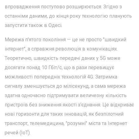
впровадження поступово розширюється. Згідно з
останніми даними, до кінця року технологію планують
запустити також в Одесі.
Мережа п'ятого покоління — це не просто "швидкий
інтернет", а справжня революція в комунікаціях.
Теоретично, швидкість передачі даних у 5G може
досягати понад 10 Гбіт/с, що в рази перевищує
можливості попередніх технологій 4G. Затримка
сигналу зменшується до мілісекунд, а сама мережа
здатна одночасно підтримувати величезну кількість
пристроїв без зниження якості з'єднання. Це відкриває
нові горизонти для таких інновацій, як безпілотний
транспорт, телемедицина, "розумні" міста та Інтернет
речей (IoT).