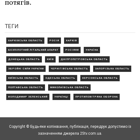
потягів.
ТЕГИ
ХАРКІВСЬКА ОБЛАСТЬ
РОСІЯ
ХАРКІВ
БЕЗПІЛОТНИЙ ЛІТАЛЬНИЙ АПАРАТ
РОСІЯНИ
УКРАЇНА
ДОНЕЦЬКА ОБЛАСТЬ
КИЇВ
ДНІПРОПЕТРОВСЬКА ОБЛАСТЬ
ЗБРОЙНІ СИЛИ УКРАЇНИ
ЧЕРНІГІВСЬКА ОБЛАСТЬ
ЗАПОРІЗЬКА ОБЛАСТЬ
КИЇВСЬКА ОБЛАСТЬ
ОДЕСЬКА ОБЛАСТЬ
ХЕРСОНСЬКА ОБЛАСТЬ
ПОЛТАВСЬКА ОБЛАСТЬ
МИКОЛАЇВСЬКА ОБЛАСТЬ
ВОЛОДИМИР ЗЕЛЕНСЬКИЙ
УКРАЇНЦІ
ПРОТИПОВІТРЯНА ОБОРОНА
Copyright © Будь-яке копiювання, публiкацiя, передрук допустимо із
зазначенням джерела 25tv.com.ua.