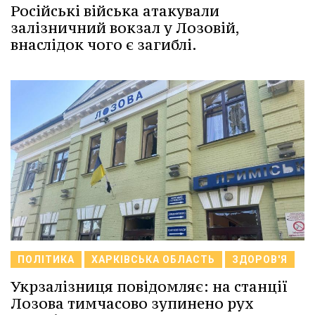
Російські війська атакували
залізничний вокзал у Лозовій,
внаслідок чого є загиблі.
ПОЛІТИКА
ХАРКІВСЬКА ОБЛАСТЬ
ЗДОРОВ'Я
Укрзалізниця повідомляє: на станції
Лозова тимчасово зупинено рух