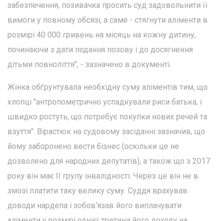
забезпечення, позивачка просить суд задовольнити її
вимоги у повному обсязі, а саме - стягнути аліменти в
розмірі 40 000 гривень на місяць на кожну дитину,
починаючи з дати подання позову і до досягнення
дітьми повноліття", - зазначено в документі.
Жінка обґрунтувала необхідну суму аліментів тим, що
хлопці "антропометрично успадкували риси батька, і
швидко ростуть, що потребує покупки нових речей та
взуття". Вірастюк на судовому засіданні зазначив, що
йому заборонено вести бізнес (оскільки це не
дозволено для народних депутатів), а також що з 2017
року він має ІІ групу інвалідності. Через це він не в
змозі платити таку велику суму. Суддя врахував
доводи нардепа і зобов'язав його виплачувати
аліменти у розмірі однієї третини його доходу на