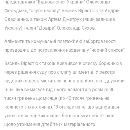
представники "Відновлення України" Олександр
Фельдман, "слуги народу" Василь Вірастюк та Андрій
Одарченко, а також Артем Дмитрук (який залишив
Україну) і член "Довіри" Олександр Сухов.
Аліменти та комунальні платежі: які заборгованості
призводять до потрапляння нардепів у "чорний список"
Василь Вірастюк також виявився в списку боржників
через рішення суду про сплату аліментів. У реєстрі
судових рішень міститься позов від його екс-дружини
Інни, яка вимагала від нього аліменти в розмірі 80
тисяч гривень щомісяця (по 40 тисяч гривень на
кожного з їхніх синів). "З огляду на те, що відповідач
ухиляється від виконання батьківських обов'язків
щодо утримання дітей та їх матеріального