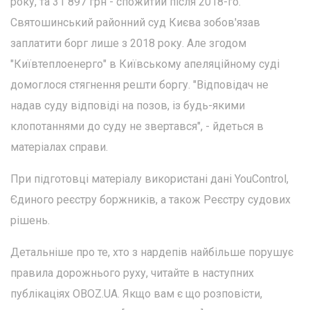
року, та 31 897 грн - спожитий після 2018-го.
Святошинський районний суд Києва зобов'язав
заплатити борг лише з 2018 року. Але згодом
"Київтеплоенерго" в Київському апеляційному суді
домоглося стягнення решти боргу. "Відповідач не
надав суду відповіді на позов, із будь-якими
клопотаннями до суду не звертався", - йдеться в
матеріалах справи.
При підготовці матеріалу використані дані YouControl,
Єдиного реєстру боржників, а також Реєстру судових
рішень.
Детальніше про те, хто з нардепів найбільше порушує
правила дорожнього руху, читайте в наступних
публікаціях OBOZ.UA. Якщо вам є що розповісти,