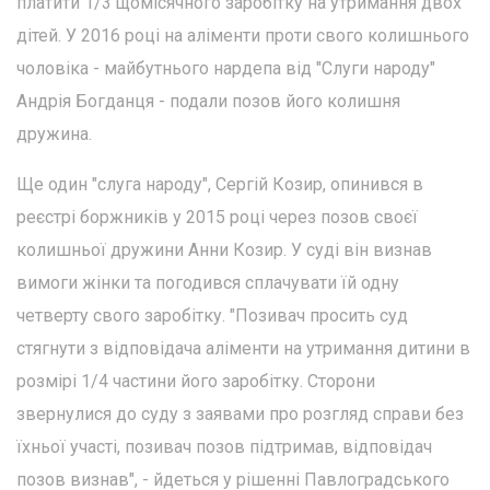
платити 1/3 щомісячного заробітку на утримання двох
дітей. У 2016 році на аліменти проти свого колишнього
чоловіка - майбутнього нардепа від "Слуги народу"
Андрія Богданця - подали позов його колишня
дружина.
Ще один "слуга народу", Сергій Козир, опинився в
реєстрі боржників у 2015 році через позов своєї
колишньої дружини Анни Козир. У суді він визнав
вимоги жінки та погодився сплачувати їй одну
четверту свого заробітку. "Позивач просить суд
стягнути з відповідача аліменти на утримання дитини в
розмірі 1/4 частини його заробітку. Сторони
звернулися до суду з заявами про розгляд справи без
їхньої участі, позивач позов підтримав, відповідач
позов визнав", - йдеться у рішенні Павлоградського