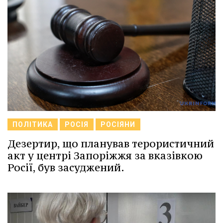
ПОЛІТИКА
РОСІЯ
РОСІЯНИ
Дезертир, що планував терористичний
акт у центрі Запоріжжя за вказівкою
Росії, був засуджений.