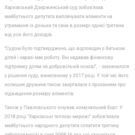
Харківський Дзержинський суд зобов'язав
майбутнього депутата виплачувати аліменти на
утримання їх доньки та сина в розмірі однієї третини
від усіх його доходів.
"Судом було підтверджено, що відповідач є батьком
дітей і наразі має роботу. Він надавав фінансову
підтримку дітям на добровільній основі", - зазначалося
у рішення суду, винесеному у 2017 році. У той час його
колишня дружина також зверталася з проханням про
підвищення розміру аліментів.
Також у Павловського існував комунальний борг. У
2018 році "Харківські теплові мережі" зобов'язали
майбутнього народного депутата сплатити третину
заборгованості в сумі 5068,16 грн, що стосується