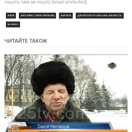
пишіть нам на пошту [email protected].
КИЇВ
ЗБРОЙНІ СИЛИ УКРАЇНИ
ХАРКІВ
ДНІПРОПЕТРОВСЬКА ОБЛАСТЬ
БІЗНЕС
ЧИТАЙТЕ ТАКОЖ