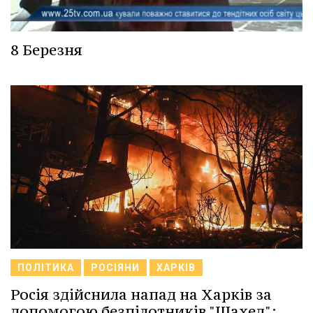
8 Березня
ПОЛІТИКА
РОСІЯНИ
ХАРКІВ
Росія здійснила напад на Харків за
допомогою безпілотників "Шахед":