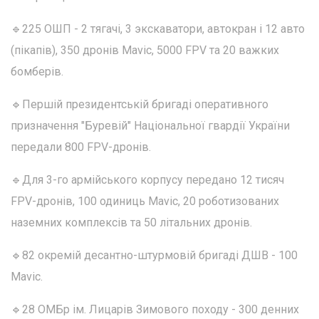
🔹225 ОШП - 2 тягачі, 3 экскаватори, автокран і 12 авто
(пікапів), 350 дронів Mavic, 5000 FPV та 20 важких
бомберів.
🔹Першій президентській бригаді оперативного
призначення "Буревій" Національної гвардії України
передали 800 FPV-дронів.
🔹Для 3-го армійського корпусу передано 12 тисяч
FPV-дронів, 100 одиниць Mavic, 20 роботизованих
наземних комплексів та 50 літальних дронів.
🔹82 окремій десантно-штурмовій бригаді ДШВ - 100
Mavic.
🔹28 ОМБр ім. Лицарів Зимового походу - 300 денних