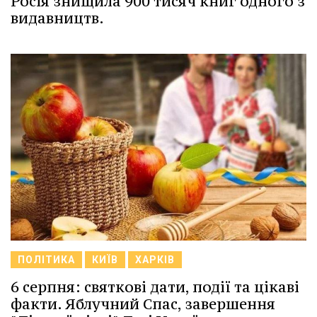
Росія знищила 900 тисяч книг одного з
видавництв.
ПОЛІТИКА
КИЇВ
ХАРКІВ
6 серпня: святкові дати, події та цікаві
факти. Яблучний Спас, завершення