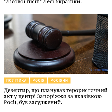
"Лісової пісні" Лесі Українки.
ПОЛІТИКА
РОСІЯ
РОСІЯНИ
Дезертир, що планував терористичний
акт у центрі Запоріжжя за вказівкою
Росії, був засуджений.