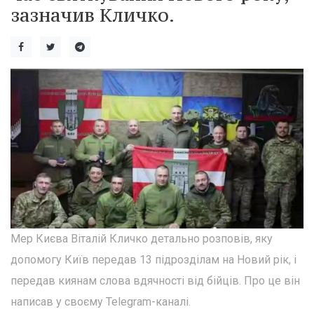
зазначив Кличко.
Мер Києва Віталій Кличко детально розповів, яку
допомогу Київ передав 13 підрозділам на Новий рік, і
передав киянам слова вдячності від бійців. Про це він
написав у своєму Telegram-каналі.