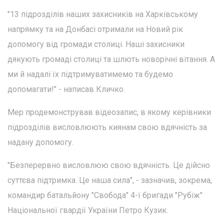
"13 підрозділів наших захисників на Харківському
напрямку та на Донбасі отримали на Новий рік
допомогу від громади столиці. Наші захисники
дякують громаді столиці та шлють новорічні вітання. А
ми й надалі їх підтримуватимемо та будемо
допомагати!" - написав Кличко.
Мер продемонстрував відеозапис, в якому керівники
підрозділів висловлюють киянам свою вдячність за
надану допомогу.
"Безперервно висловлюю свою вдячність. Це дійсно
суттєва підтримка. Це наша сила", - зазначив, зокрема,
командир батальйону "Свобода" 4-ї бригади "Рубіж"
Національної гвардії України Петро Кузик.