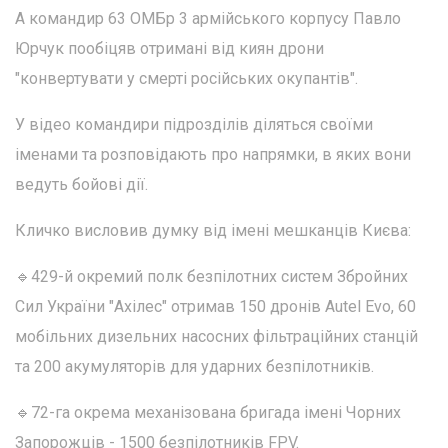
А командир 63 ОМБр 3 армійського корпусу Павло
Юрчук пообіцяв отримані від киян дрони
"конвертувати у смерті російських окупантів".
У відео командири підрозділів діляться своїми
іменами та розповідають про напрямки, в яких вони
ведуть бойові дії.
Кличко висловив думку від імені мешканців Києва:
🔹429-й окремий полк безпілотних систем Збройних
Сил України "Ахілес" отримав 150 дронів Autel Evo, 60
мобільних дизельних насосних фільтраційних станцій
та 200 акумуляторів для ударних безпілотників.
🔹72-га окрема механізована бригада імені Чорних
Запорожців - 1500 безпілотників FPV.