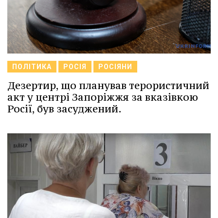
ПОЛІТИКА
РОСІЯ
РОСІЯНИ
Дезертир, що планував терористичний
акт у центрі Запоріжжя за вказівкою
Росії, був засуджений.