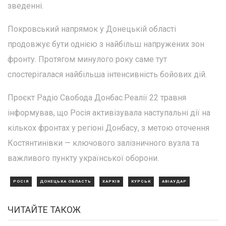
зведенні.
Покровський напрямок у Донецькій області
продовжує бути однією з найбільш напружених зон
фронту. Протягом минулого року саме тут
спостерігалася найбільша інтенсивність бойових дій.
Проєкт Радіо Свобода Донбас.Реалії 22 травня
інформував, що Росія активізувала наступальні дії на
кількох фронтах у регіоні Донбасу, з метою оточення
Костянтинівки — ключового залізничного вузла та
важливого пункту української оборони.
РОСІЯ
ДОНЕЦЬКА ОБЛАСТЬ
ХАРКІВ
КУРСЬК
АВІАУДАР
ЧИТАЙТЕ ТАКОЖ