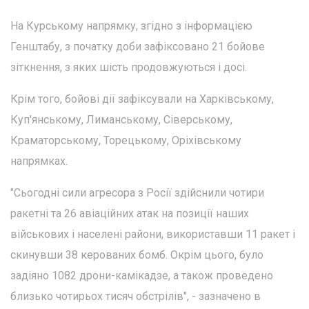
На Курському напрямку, згідно з інформацією
Генштабу, з початку доби зафіксовано 21 бойове
зіткнення, з яких шість продовжуються і досі.
Крім того, бойові дії зафіксували на Харківському,
Куп'янському, Лиманському, Сіверському,
Краматорському, Торецькому, Оріхівському
напрямках.
"Сьогодні сили агресора з Росії здійснили чотири
ракетні та 26 авіаційних атак на позиції наших
військових і населені райони, використавши 11 ракет і
скинувши 38 керованих бомб. Окрім цього, було
задіяно 1082 дрони-камікадзе, а також проведено
близько чотирьох тисяч обстрілів", - зазначено в