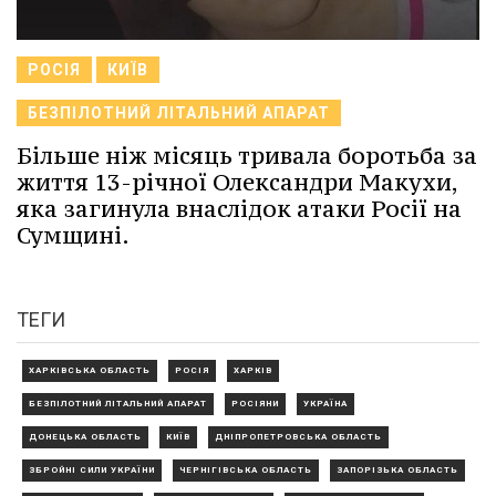
РОСІЯ
КИЇВ
БЕЗПІЛОТНИЙ ЛІТАЛЬНИЙ АПАРАТ
Більше ніж місяць тривала боротьба за
життя 13-річної Олександри Макухи,
яка загинула внаслідок атаки Росії на
Сумщині.
ТЕГИ
ХАРКІВСЬКА ОБЛАСТЬ
РОСІЯ
ХАРКІВ
БЕЗПІЛОТНИЙ ЛІТАЛЬНИЙ АПАРАТ
РОСІЯНИ
УКРАЇНА
ДОНЕЦЬКА ОБЛАСТЬ
КИЇВ
ДНІПРОПЕТРОВСЬКА ОБЛАСТЬ
ЗБРОЙНІ СИЛИ УКРАЇНИ
ЧЕРНІГІВСЬКА ОБЛАСТЬ
ЗАПОРІЗЬКА ОБЛАСТЬ