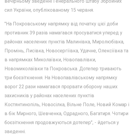
вечірньому зведенні Генерального штабу Збройних
сил України, опублікованому 15 червня.
"На Покровському напрямку від початку цієї доби
противник 39 разів намагався просуватися уперед у
районах населених пунктів Малинівка, Миролюбівка,
Промінь, Лисівка, Новосергіївка, Удачне, Олексіївка та
в напрямках Миколаївки, Новопавлівки,
Новомиколаївки та Покровська. Дотепер тривають
три боєзіткнення. На Новопавлівському напрямку
ворог 22 рази намагався прорвати оборону наших
захисників у районах населених пунктів
Костянтинопіль, Новосілка, Вільне Поле, Новий Комар і
в бік Мирного, Шевченка, Одрадного, Багатиря. Чотири
боєзіткнення продовжуються дотепер", - йдеться у
зведенні.