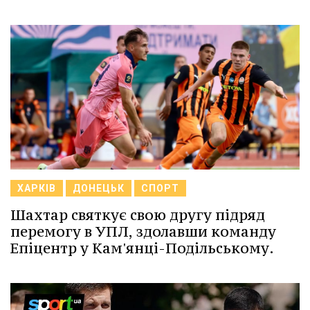
ХАРКІВ
ДОНЕЦЬК
СПОРТ
Шахтар святкує свою другу підряд
перемогу в УПЛ, здолавши команду
Епіцентр у Кам'янці-Подільському.