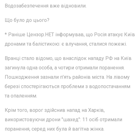
Водозабезпечення вже відновили.
Що було до цього?
* Раніше Цензор.НЕТ інформував, що Росія атакує Київ
дронами та балістикою: є влучання, сталися пожежі.
Вранці стало відомо, що внаслідок нападу РФ на Київ
загинула одна особа, а чотири отримали поранення.
Пошкодження зазнали п’ять районів міста. На лівому
березі спостерігаються проблеми з водопостачанням
та опаленням.
Крім того, ворог здійснив напад на Харків,
використовуючи дрони "шахед": 11 осіб отримали
поранення, серед них була й вагітна жінка.