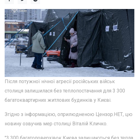
Після потужної нічної агресії російських військ
столиця залишилася без теплопостачання для 3 300
багатоквартирних житлових будинків у Києві.
Згідно з інформацією, оприлюдненою Цензор.НЕТ, цю
новину озвучив мер столиці Віталій Кличко.
"3 300 багатоповерхівок Києва залишаються без тепла