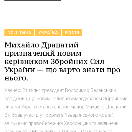
ПОЛІТИКА
УКРАЇНА
РОСІЯ
Михайло Драпатий
призначений новим
керівником Збройних Сил
України — що варто знати про
нього.
Увечері 21 липня президент Володимир Зеленський
повідомив, що новим головнокомандувачем Збройними
силами України стане генерал-майор Михайло Драпатий.
Він брав участь у прориві з "Ізваринського котла",
звільнення правобережної Херсонщини та звільненні
заручників у Маріуполі у 2014 році. Саме Михайло