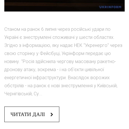
Станом на ранок 6 липня через російські удари по
Україні є знеструмлені споживачі у шести областях.
Згідно з інформацією, яку надає НЕК "Укренерго" через
свою сторінку у Фейсбуці, Укрінформ передає цю
новину. "Росія здійснила чергову масовану ракетно-
дронову атаку, зокрема - і на об'єкти цивільної
енергетичної інфраструктури. Внаслідок ворожих
обстрілів - на ранок є нові знеструмлення у Київській,
Чернігівській, Су...
ЧИТАТИ ДАЛІ