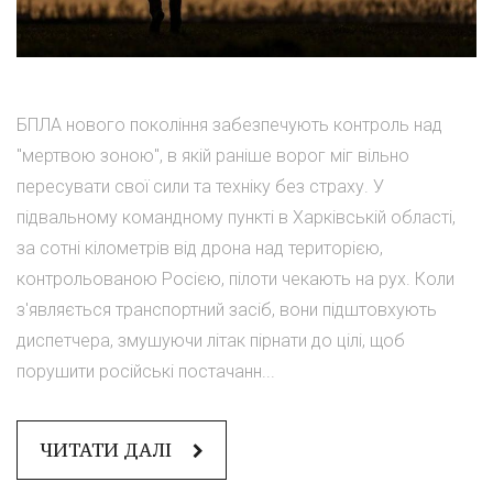
БПЛА нового покоління забезпечують контроль над
"мертвою зоною", в якій раніше ворог міг вільно
пересувати свої сили та техніку без страху. У
підвальному командному пункті в Харківській області,
за сотні кілометрів від дрона над територією,
контрольованою Росією, пілоти чекають на рух. Коли
з'являється транспортний засіб, вони підштовхують
диспетчера, змушуючи літак пірнати до цілі, щоб
порушити російські постачанн...
ЧИТАТИ ДАЛІ