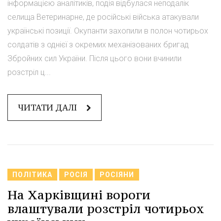
інформацією аналітиків, подія відбулася неподалік
селища Ветеринарне, де російські війська атакували
українські позиції. Окупанти захопили в полон чотирьох
солдатів з однієї з окремих механізованих бригад
Збройних сил України. Після цього вони вчинили
розстріл ц...
ЧИТАТИ ДАЛІ
ПОЛІТИКА
РОСІЯ
РОСІЯНИ
На Харківщині вороги
влаштували розстріл чотирьох