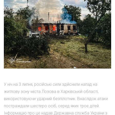
У ніч на 3 липня, російські сили здійснили напад на
житлову зону міста Лозова в Харківській області,
використовуючи ударний безпілотник. Внаслідок атаки
постраждали шестеро осіб, серед яких троє дітей.
Інформацію про це надав Державна служба України з