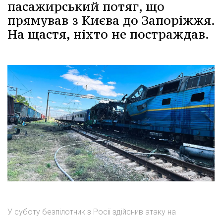
пасажирський потяг, що
прямував з Києва до Запоріжжя.
На щастя, ніхто не постраждав.
У суботу безпілотник з Росії здійснив атаку на