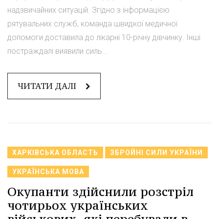
надзвичайних ситуацій. Згідно з інформацією
рятувальних служб, команда швидкої медичної
допомоги доставила до лікарні 10-річну дівчинку. Інші
постраждалі виявили силь...
ЧИТАТИ ДАЛІ
ХАРКІВСЬКА ОБЛАСТЬ
ЗБРОЙНІ СИЛИ УКРАЇНИ
УКРАЇНСЬКА МОВА
Окупанти здійснили розстріл
чотирьох українських
військових, які перебували в