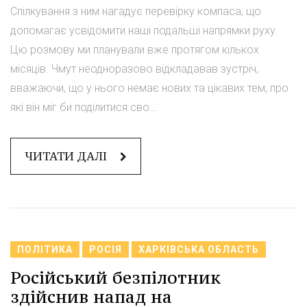
Спілкування з ним нагадує перевірку компаса, що
допомагає усвідомити наші подальші напрямки руху.
Цю розмову ми планували вже протягом кількох
місяців. Чмут неодноразово відкладавав зустріч,
вважаючи, що у нього немає нових та цікавих тем, про
які він міг би поділитися сво...
ЧИТАТИ ДАЛІ
ПОЛІТИКА
РОСІЯ
ХАРКІВСЬКА ОБЛАСТЬ
Російський безпілотник
здійснив напад на