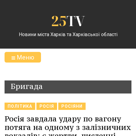
25
TV
Новини міста Харків та Харківської області
Меню
Бригада
ПОЛІТИКА
РОСІЯ
РОСІЯНИ
Росія завдала удару по вагону
потяга на одному з залізничних
вокзалів: є жертви, численні