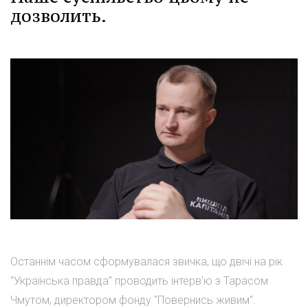
дозволить.
Останнім часом сформувалася звичка, що двічі на рік
"Українська правда" проводить інтерв'ю з Тарасом
Чмутом, директором фонду "Повернись живим".