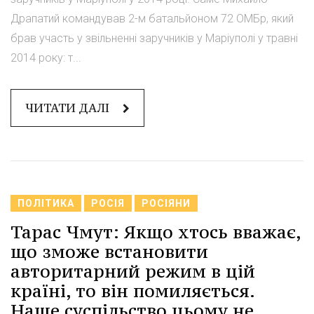
Драпатий командував 2-м батальйоном 72 ОМБр, який
брав участь у звільненні заручників у Маріуполі у травні
2014 року: т...
ЧИТАТИ ДАЛІ
ПОЛІТИКА
РОСІЯ
РОСІЯНИ
Тарас Чмут: Якщо хтось вважає,
що зможе встановити
авторитарний режим в цій
країні, то він помиляється.
Наше суспільство цьому не