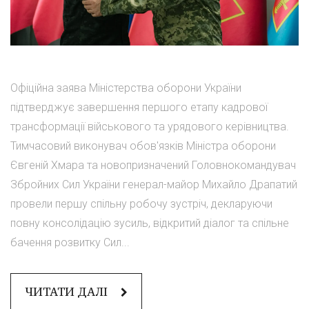
Офіційна заява Міністерства оборони України
підтверджує завершення першого етапу кадрової
трансформації військового та урядового керівництва.
Тимчасовий виконувач обов'язків Міністра оборони
Євгеній Хмара та новопризначений Головнокомандувач
Збройних Сил України генерал-майор Михайло Драпатий
провели першу спільну робочу зустріч, декларуючи
повну консолідацію зусиль, відкритий діалог та спільне
бачення розвитку Сил...
ЧИТАТИ ДАЛІ