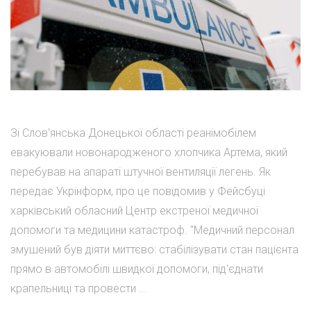
Зі Слов'янська Донецької області реанімобілем
евакуювали новонародженого хлопчика Артема, який
перебував на апараті штучної вентиляції легень. Як
передає Укрінформ, про це повідомив у Фейсбуці
харківський обласний Центр екстреної медичної
допомоги та медицини катастроф. "Медичний персонал
змушений був діяти миттєво: стабілізувати стан пацієнта
прямо в автомобілі швидкої допомоги, під'єднати
крапельниці та провести ...