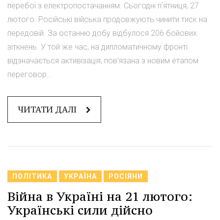
перебої з електропостачанням. Сьогодні пʼятниця, 27
лютого. Російські війська продовжують чинити тиск на
передовій. За останню добу відбулося 206 бойових
зіткнень. У той же час, на дипломатичному фронті
відзначається активізація, пов’язана з новим етапом
переговор...
ЧИТАТИ ДАЛІ
ПОЛІТИКА
УКРАЇНА
РОСІЯНИ
Війна в Україні на 21 лютого:
Українські сили дійсно