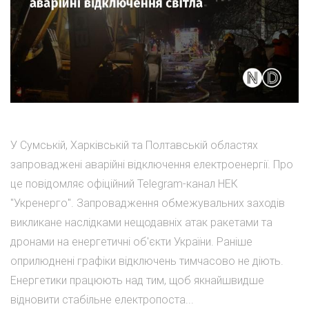
У Сумській, Харківській та Полтавській областях
запроваджені аварійні відключення електроенергії. Про
це повідомляє офіційний Telegram-канал НЕК
"Укренерго". Запровадження обмежувальних заходів
викликане наслідками нещодавніх атак ракетами та
дронами на енергетичні об'єкти України. Раніше
оприлюднені графіки відключень тимчасово не діють.
Енергетики працюють над тим, щоб якнайшвидше
відновити стабільне електропоста...