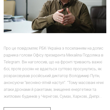
Про це повідомляє РБК-Україна з посиланням на допис
радника голови Офісу президента Михайла Подоляка в
Telegram. Він наголосив, що на фронті тривають важкі
бої, проте росіян не вдається суттєво просунутись, як
розраховував російський диктатор Володимир Путін,
анонсуючи "весняно-літній наступ". "Тому масовані нічні
атаки дронами й ракетами, знищення енергетики та
житлових будинків у Чернігові, Сумах, Харкові, Дніпрі...