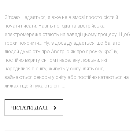
Зітхаю... здається, я вже не в змозі просто сісти й
почати писати. Навіть погода та австрійська
електромережа стають на заваді цьому процесу. Щоб
трохи пояснити... Ну, з досвіду здається, що багато
людей думають про Австрію як про гірську країну,
постійно вкриту снігом і населену людьми, які
народилися в снігу, живуть у снігу, їдять сніг,
займаються сексом у снігу або постійно катаються на
лижах і ще й пукають сніг...
ЧИТАТИ ДАЛІ