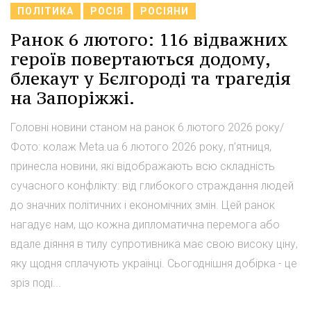
ПОЛІТИКА
РОСІЯ
РОСІЯНИ
Ранок 6 лютого: 116 відважних
героїв повертаються додому,
блекаут у Бєлгороді та трагедія
на Запоріжжі.
Головні новини станом на ранок 6 лютого 2026 року/
Фото: колаж Мeta.ua 6 лютого 2026 року, п’ятниця,
принесла новини, які відображають всю складність
сучасного конфлікту: від глибокого страждання людей
до значних політичних і економічних змін. Цей ранок
нагадує нам, що кожна дипломатична перемога або
вдале діяння в тилу супротивника має свою високу ціну,
яку щодня сплачують українці. Сьогоднішня добірка - це
зріз поді...