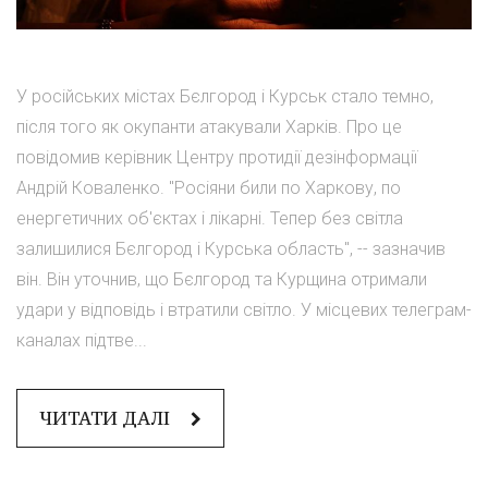
У російських містах Бєлгород і Курськ стало темно,
після того як окупанти атакували Харків. Про це
повідомив керівник Центру протидії дезінформації
Андрій Коваленко. "Росіяни били по Харкову, по
енергетичних об'єктах і лікарні. Тепер без світла
залишилися Бєлгород і Курська область", -- зазначив
він. Він уточнив, що Бєлгород та Курщина отримали
удари у відповідь і втратили світло. У місцевих телеграм-
каналах підтве...
ЧИТАТИ ДАЛІ