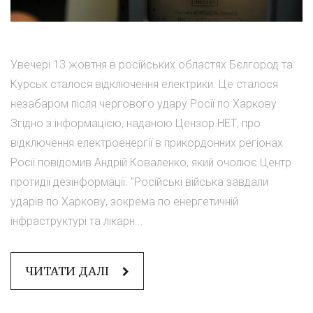
Увечері 13 жовтня в російських областях Бєлгород та
Курськ сталося відключення електрики. Це сталося
незабаром після чергового удару Росії по Харкову.
Згідно з інформацією, наданою Цензор.НЕТ, про
відключення електроенергії в прикордонних регіонах
Росії повідомив Андрій Коваленко, який очолює Центр
протидії дезінформації. "Російські війська завдали
ударів по Харкову, зокрема по енергетичній
інфраструктурі та лікарн...
ЧИТАТИ ДАЛІ