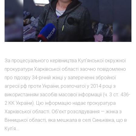
За процесуального керівництва Купʼянської окружної
прокуратури Харківської області заочно повідомлено
про підозру 34-річній жінці у запереченні збройної
агресії рф проти України, розпочатої у 2014 році з
використанням засобів масової інформації (ч. 3 ст. 436-
2 КК України). Цю інформацію надає прокуратура
Харківської області. Об'єкт розслідування — жінка з
Вінницької області, яка мешкала в селі Синьківка, що в
Купʼя...