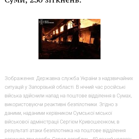
Зображення: Державна служба України з надзвичайних
ситуацій у Запорізькій області. В нічний час російські
війська здійснили напад на поштове відділення в Сумах,
використовуючи реактивні безпілотники. Згідно з
даними, наданими керівником Сумської міської
військової адміністрації Сергієм Кривошеєнком, в
результаті атаки безпілотника на поштове відділення