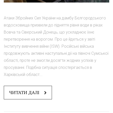
Атаки Збройних Сил України на дамбу Бєлгородського
водосховища призвели до підняття рівня води в ріках
Вовча та Сіверський Донець, що ускладнює їхнє
перетворення на ворогом. Про це йдеться у звіті
Інституту вивчення війни (ISW). Російські війська
продовжують активні наступальні дії на півночі Сумської
області, проте не змогли досягти жодних успіхів у
просуванні. Подібна ситуація спостерігається в
Харківській област...
ЧИТАТИ ДАЛІ