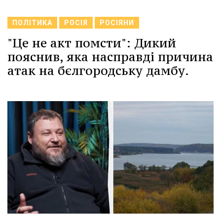
ПОЛІТИКА
РОСІЯ
РОСІЯНИ
"Це не акт помсти": Дикий
пояснив, яка насправді причина
атак на бєлгородську дамбу.