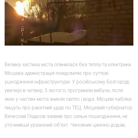
Велика частина міста опинилася без тепла та електрики.
Місцева адміністрація повідомляє про суттєві
ушкодження інфраструктури. У російському Бєлгороді
увечері в четвер, 5 лютого, прогриміли вибухи, після
яких у частині міста зникли світло і вода. Місцеві пабліки
пишуть про ракетний удар по ТЕЦ. Місцевий губернатор
Вячеслав Гладков заявив про сильні пошкодження, не
уточнивши уражений об'єкт. Чиновник цинічно додав, ...