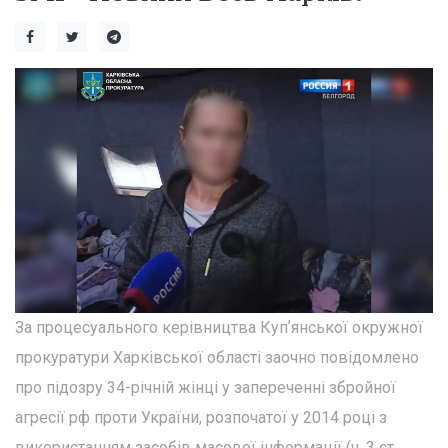
За процесуального керівництва Купʼянської окружної
прокуратури Харківської області заочно повідомлено
про підозру 34-річній жінці у запереченні збройної
агресії рф проти України, розпочатої у 2014 році з
використанням засобів масової інформації (ч. 3 ст.