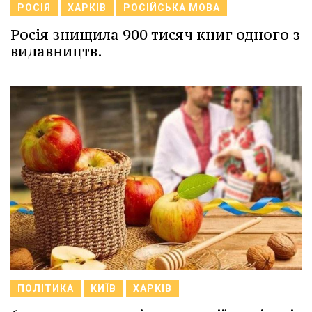
РОСІЯ
ХАРКІВ
РОСІЙСЬКА МОВА
Росія знищила 900 тисяч книг одного з
видавництв.
ПОЛІТИКА
КИЇВ
ХАРКІВ