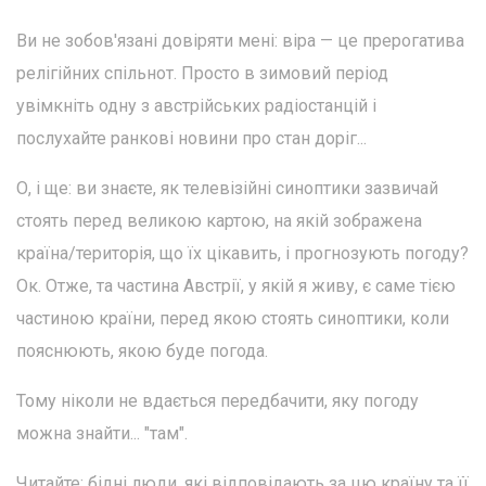
Ви не зобов'язані довіряти мені: віра — це прерогатива
релігійних спільнот. Просто в зимовий період
увімкніть одну з австрійських радіостанцій і
послухайте ранкові новини про стан доріг...
О, і ще: ви знаєте, як телевізійні синоптики зазвичай
стоять перед великою картою, на якій зображена
країна/територія, що їх цікавить, і прогнозують погоду?
Ок. Отже, та частина Австрії, у якій я живу, є саме тією
частиною країни, перед якою стоять синоптики, коли
пояснюють, якою буде погода.
Тому ніколи не вдається передбачити, яку погоду
можна знайти... "там".
Читайте: бідні люди, які відповідають за цю країну та її