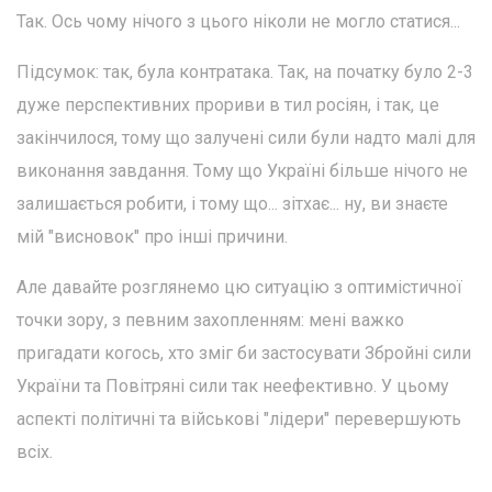
Так. Ось чому нічого з цього ніколи не могло статися...
Підсумок: так, була контратака. Так, на початку було 2-3
дуже перспективних прориви в тил росіян, і так, це
закінчилося, тому що залучені сили були надто малі для
виконання завдання. Тому що Україні більше нічого не
залишається робити, і тому що... зітхає... ну, ви знаєте
мій "висновок" про інші причини.
Але давайте розглянемо цю ситуацію з оптимістичної
точки зору, з певним захопленням: мені важко
пригадати когось, хто зміг би застосувати Збройні сили
України та Повітряні сили так неефективно. У цьому
аспекті політичні та військові "лідери" перевершують
всіх.