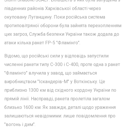
південних районів Харківської області через
окуповану Луганщину. Поки російська система
протиповітряної оборони була зайнята перехопленням
цих загроз, Служба безпеки України також додала до
атаки кілька ракет FP-5 "Фламінго".
Відомо, що російські сили у відповідь запустили
численні ракети типу С-300 і С-400, проте одна з ракет
"Фламінго" влучила у завод, що займається
виробництвом "Іскандерів-М" у Воткінську. Це
приблизно 1300 км від східного кордону України по
прямій лінії. Насправді, ракета пролетіла загалом
близько 1600 км. Як завжди, деталі щодо ураження
залишаються невідомими: лише повідомлення про
"вогонь і дим".