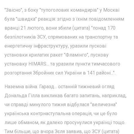
"Звісно", з боку "тупоголових командирів" у Москві
була "швидка" реакція: згідно з їхнім повідомленням
вранці 21 лютого, вони збили (цитата) "понад 170
безпілотників ЗСУ, спрямованих на транспортну та
енергетичну інфраструктуру, уразили пускові
установки крилатих ракет "Фламінго", пускову
установку HIMARS... та уразили пункти тимчасового
розгортання Збройних сил України в 141 районі...".
Наземна війна. Гаразд... останній тижневий огляд
Дональда Гілла викликав багато запитань, наприклад,
чи справді минулого тижня відбулася "величезна"
українська контрнаступальна операція, чи це було
лише обманом, як далеко просунулися українці тощо.
Тим більше, що вчора Зєля заявив, що ЗСУ (цитата)