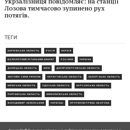
Укрзалізниця повідомляє: на станції
Лозова тимчасово зупинено рух
потягів.
ТЕГИ
ХАРКІВСЬКА ОБЛАСТЬ
РОСІЯ
ХАРКІВ
БЕЗПІЛОТНИЙ ЛІТАЛЬНИЙ АПАРАТ
РОСІЯНИ
УКРАЇНА
ДОНЕЦЬКА ОБЛАСТЬ
КИЇВ
ДНІПРОПЕТРОВСЬКА ОБЛАСТЬ
ЗБРОЙНІ СИЛИ УКРАЇНИ
ЧЕРНІГІВСЬКА ОБЛАСТЬ
ЗАПОРІЗЬКА ОБЛАСТЬ
КИЇВСЬКА ОБЛАСТЬ
ОДЕСЬКА ОБЛАСТЬ
ХЕРСОНСЬКА ОБЛАСТЬ
ПОЛТАВСЬКА ОБЛАСТЬ
МИКОЛАЇВСЬКА ОБЛАСТЬ
ВОЛОДИМИР ЗЕЛЕНСЬКИЙ
УКРАЇНЦІ
ПРОТИПОВІТРЯНА ОБОРОНА