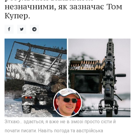
незначними, як зазначає Том
Купер.
Зітхаю... здається, я вже не в змозі просто сісти й
почати писати. Навіть погода та австрійська