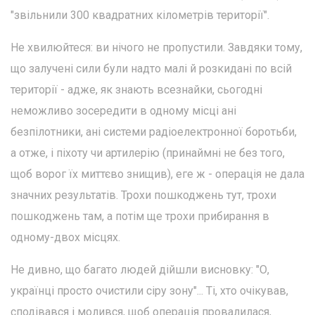
"звільнили 300 квадратних кілометрів території".
Не хвилюйтеся: ви нічого не пропустили. Завдяки тому,
що залучені сили були надто малі й розкидані по всій
території - адже, як знають всезнайки, сьогодні
неможливо зосередити в одному місці ані
безпілотники, ані системи радіоелектронної боротьби,
а отже, і піхоту чи артилерію (принаймні не без того,
щоб ворог їх миттєво знищив), еге ж - операція не дала
значних результатів. Трохи пошкоджень тут, трохи
пошкоджень там, а потім ще трохи прибирання в
одному-двох місцях.
Не дивно, що багато людей дійшли висновку: "О,
українці просто очистили сіру зону"... Ті, хто очікував,
сподівався і молився, щоб операція провалилася,