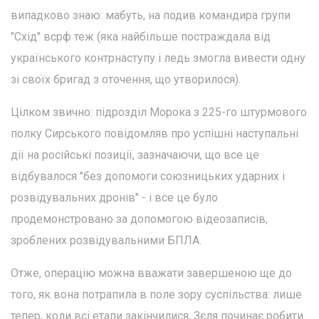
випадково знаю: мабуть, на подив командира групи
"Схід" всрф теж (яка найбільше постраждала від
українського контрнаступу і ледь змогла вивести одну
зі своїх бригад з оточення, що утворилося).
Цілком звично: підрозділ Морока з 225-го штурмового
полку Сирського повідомляв про успішні наступальні
дії на російські позиції, зазначаючи, що все це
відбувалося "без допомоги союзницьких ударних і
розвідувальних дронів" - і все це було
продемонстровано за допомогою відеозаписів,
зроблених розвідувальними БПЛА.
Отже, операцію можна вважати завершеною ще до
того, як вона потрапила в поле зору суспільства: лише
тепер, коли всі етапи закінчилися, Зєля починає робити