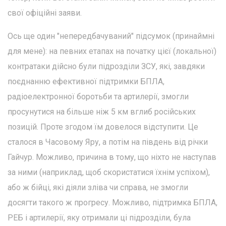
свої офіційні заяви.
Ось ще один "непередбачуваний" підсумок (принаймні
для мене): на певних етапах на початку цієї (локальної)
контратаки дійсно були підрозділи ЗСУ, які, завдяки
поєднанню ефективної підтримки БПЛА,
радіоелектронної боротьби та артилерії, змогли
просунутися на більше ніж 5 км вглиб російських
позицій. Проте згодом їм довелося відступити. Це
сталося в Часовому Яру, а потім на південь від річки
Гайчур. Можливо, причина в тому, що ніхто не наступав
за ними (наприклад, щоб скористатися їхнім успіхом),
або ж бійці, які діяли зліва чи справа, не змогли
досягти такого ж прогресу. Можливо, підтримка БПЛА,
РЕБ і артилерії, яку отримали ці підрозділи, була