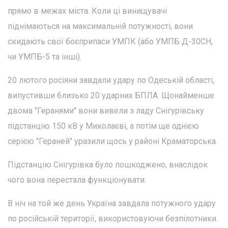
прямо в межах міста. Коли ці винищувачі
піднімаються на максимальній потужності, вони
скидають свої боєприпаси УМПК (або УМПБ Д-30СН,
чи УМПБ-5 та інші).
20 лютого росіяни завдали удару по Одеській області,
випустивши близько 20 ударних БПЛА. Щонайменше
двома "Геранями" вони вивели з ладу Снігурівську
підстанцію 150 кВ у Миколаєві, а потім ще однією
серією "Гераней" уразили щось у районі Краматорська.
Підстанцію Снігурівка було пошкоджено, внаслідок
чого вона перестала функціонувати.
В ніч на той же день Україна завдала потужного удару
по російській території, використовуючи безпілотники.