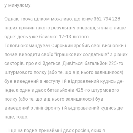
у минулому.
Однак, і хоча цілком можливо, що існує 362 794 228
інших причин такого результату операції, я знаю лише
одне: десь уже близько 12-13 лютого
Головнокомандувач Сирський зробив свої висновки і
почав виводити своїх "іграшкових солдатиків" з різних
секторів, про які йдеться. Дивіться: батальйон 225-го
штурмового полку (або те, що від нього залишилося)
був виведений з наступу і й відправлений кудись де-
інде, а один з двох батальйонів 425-го штурмового
полку (або те, що від нього залишилося) був
виведений з лінії фронту і й відправлений кудись де-
інде, тощо.
... і це на подив принаймні двох росіян, яких я