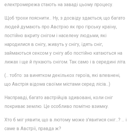
електромережа стають на заваді цьому процесу.
Щоб трохи пояснити... Ну, з досвіду здається, що багато
людей думають про Австрію як про гірську країну,
постійно вкриту снігом і населену людьми, які
народилися в снігу, живуть у снігу, їдять сніг,
займаються сексом у снігу або постійно катаються на
лижах і ще й пукають снігом. Так само і в середині літа.
(... тобто: за винятком декількох героїв, які впевнені,
що Австрія відома своїми містами серед лісів...)
Насправді, багато австрійців здивовані, коли сніг
покриває землю. Це особливо помітно взимку.
Хто б міг уявити, що в лютому може з'явитися сніг...? ... і
саме в Австрії, правда ж?