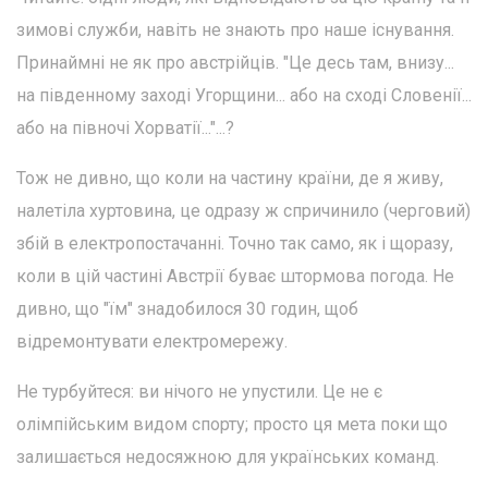
зимові служби, навіть не знають про наше існування.
Принаймні не як про австрійців. "Це десь там, внизу...
на південному заході Угорщини... або на сході Словенії...
або на півночі Хорватії..."...?
Тож не дивно, що коли на частину країни, де я живу,
налетіла хуртовина, це одразу ж спричинило (черговий)
збій в електропостачанні. Точно так само, як і щоразу,
коли в цій частині Австрії буває штормова погода. Не
дивно, що "їм" знадобилося 30 годин, щоб
відремонтувати електромережу.
Не турбуйтеся: ви нічого не упустили. Це не є
олімпійським видом спорту; просто ця мета поки що
залишається недосяжною для українських команд.