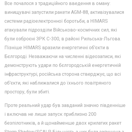
Все почалося з традиційного введення в оману:
винищувачі запустили ракети AGM-88, активізувалися
системи радіоелектронної боротьби, а HIMARS
атакували підрозділи Військово-космічних сил, які
були озброєні ЗРК С-300, в районі Рильська-Льгова.
Пізніше HIMARS вразили енергетичні об'єкти в
Бєлгороді. Незважаючи на численні відеозаписи, які
демонструють удари по бєлгородській енергетичній
інфраструктурі, російська сторона стверджує, що всі
об'єкти, які наближалися до їхнього повітряного
простору, були збиті.
Проте реальний удар був завданий значно південніше
і включав не лише запуск приблизно 200
безпілотників, а й щонайменше двох крилатих ракет
Storm Shadow/SCALP. Більшість з них була запущена з