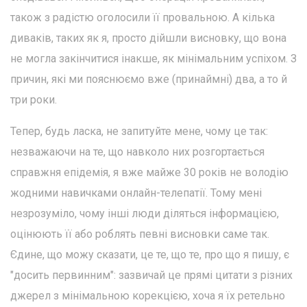
також з радістю оголосили її провальною. А кілька
диваків, таких як я, просто дійшли висновку, що вона
не могла закінчитися інакше, як мінімальним успіхом. З
причин, які ми пояснюємо вже (принаймні) два, а то й
три роки.
Тепер, будь ласка, не запитуйте мене, чому це так:
незважаючи на те, що навколо них розгортається
справжня епідемія, я вже майже 30 років не володію
жодними навичками онлайн-телепатії. Тому мені
незрозуміло, чому інші люди діляться інформацією,
оцінюють її або роблять певні висновки саме так.
Єдине, що можу сказати, це те, що те, про що я пишу, є
"досить первинним": зазвичай це прямі цитати з різних
джерел з мінімальною корекцією, хоча я їх ретельно