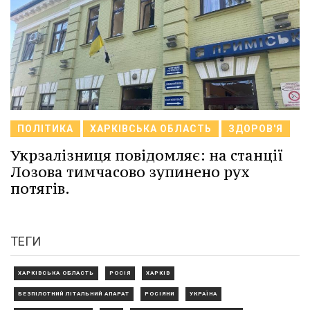
ПОЛІТИКА
ХАРКІВСЬКА ОБЛАСТЬ
ЗДОРОВ'Я
Укрзалізниця повідомляє: на станції
Лозова тимчасово зупинено рух
потягів.
ТЕГИ
ХАРКІВСЬКА ОБЛАСТЬ
РОСІЯ
ХАРКІВ
БЕЗПІЛОТНИЙ ЛІТАЛЬНИЙ АПАРАТ
РОСІЯНИ
УКРАЇНА