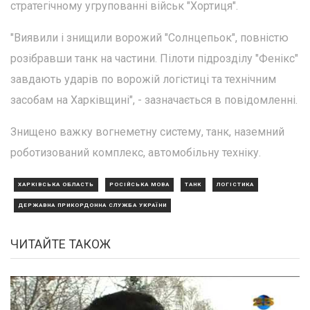
стратегічному угрупованні військ "Хортиця".
"Виявили і знищили ворожий "Солнцепьок", повністю
розібравши танк на частини. Пілоти підрозділу "Фенікс"
завдають ударів по ворожій логістиці та технічним
засобам на Харківщині", - зазначається в повідомленні.
Знищено важку вогнеметну систему, танк, наземний
роботизований комплекс, автомобільну техніку.
ХАРКІВСЬКА ОБЛАСТЬ
РОСІЙСЬКА МОВА
ТАНК
ЛОГІСТИКА
ДЕРЖАВНА ПРИКОРДОННА СЛУЖБА УКРАЇНИ
ЧИТАЙТЕ ТАКОЖ