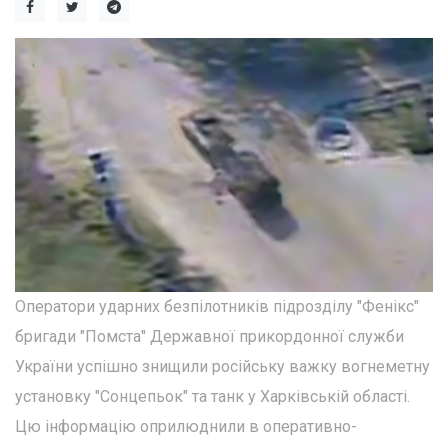
Оператори ударних безпілотників підрозділу "Фенікс"
бригади "Помста" Державної прикордонної служби
України успішно знищили російську важку вогнеметну
установку "Сонцепьок" та танк у Харківській області.
Цю інформацію оприлюднили в оперативно-