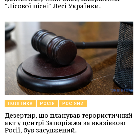
"Лісової пісні" Лесі Українки.
ПОЛІТИКА
РОСІЯ
РОСІЯНИ
Дезертир, що планував терористичний
акт у центрі Запоріжжя за вказівкою
Росії, був засуджений.