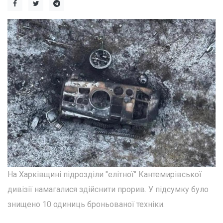
На Харківщині підрозділи "елітної" Кантемирівської
дивізії намагалися здійснити прорив. У підсумку було
знищено 10 одиниць броньованої техніки.