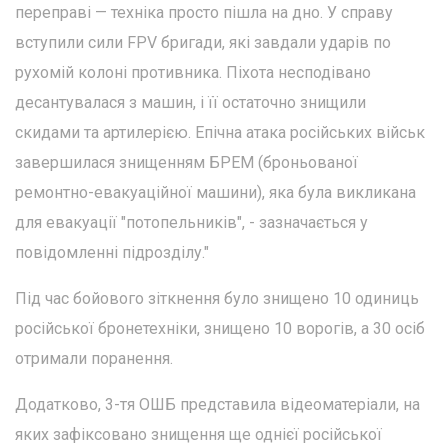
переправі — техніка просто пішла на дно. У справу
вступили сили FPV бригади, які завдали ударів по
рухомій колоні противника. Піхота несподівано
десантувалася з машин, і її остаточно знищили
скидами та артилерією. Епічна атака російських військ
завершилася знищенням БРЕМ (броньованої
ремонтно-евакуаційної машини), яка була викликана
для евакуації "потопельників", - зазначається у
повідомленні підрозділу."
Під час бойового зіткнення було знищено 10 одиниць
російської бронетехніки, знищено 10 ворогів, а 30 осіб
отримали поранення.
Додатково, 3-тя ОШБ представила відеоматеріали, на
яких зафіксовано знищення ще однієї російської