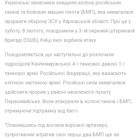
Українські захисники знищили колону російських
танків та бойових машин піхоти (БМП), яка намагалася
прорвати оборону ЗСУ у Харківській області. Про це у
суботу, 8 лютого, повідомили у 3-ій окремій штурмовій
бригаді (ОШБ), бійці якої відбили атаку.
Повідомляється, що наступальні дії розпочали
підрозділи Кантемирівської 4-ї танкової дивізії 1-ї
танкової армії Російської Федерації, яку вважають
елітною частиною армії. Російські сили намагалися
здійснити прорив у районі населеного пункту
Первомайське. Вони атакували в колоні танків і БМП,
отримуючи підтримку від баггі.
"Опинившись під вогнем ворожої артилерії,
супротивник втратив свої перші два БМП ще на