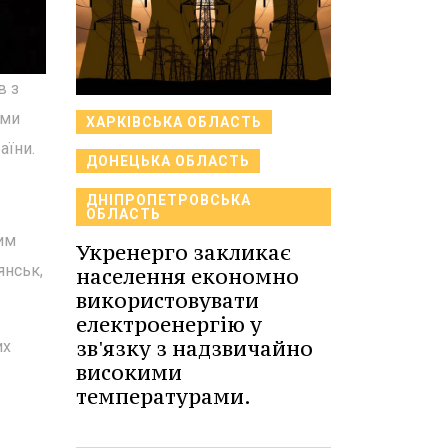
в з
ами
ХАРКІВСЬКА ОБЛАСТЬ
аїни.
ДОНЕЦЬКА ОБЛАСТЬ
ДНІПРОПЕТРОВСЬКА
ОБЛАСТЬ
ним
Укренерго закликає
янськ,
населення економно
використовувати
електроенергію у
зв'язку з надзвичайно
их
високими
температурами.