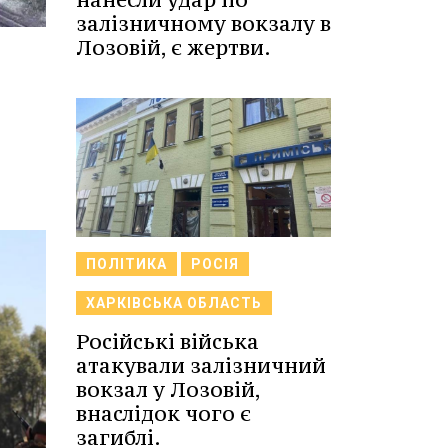
залізничному вокзалу в
Лозовій, є жертви.
ПОЛІТИКА
РОСІЯ
ХАРКІВСЬКА ОБЛАСТЬ
Російські війська
атакували залізничний
вокзал у Лозовій,
внаслідок чого є
загиблі.