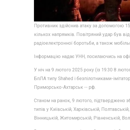
Противник здійснив атаку за допомогою 151
кількох напрямків. Повітряний удар був від
радіоелектронної боротьби, а також мобіль
Інформацію надає УНН, посилаючись на офіц
У ніч на 9 лютого 2025 року (із 19.30 8 лют
БпЛА типу Shahed і безпілотниками-імітатор
Приморсько-Ахтарськ -- рф.
Станом на ранок, 9 лютого, підтверджено з
типів у Київській, Харківській, Полтавській
Вінницькій, Житомирській, Рівненській, Вол