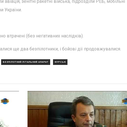
 авіація, зенітні ракетні війська, підрозділи РЕБ, мобільні
и України.
но втрачені (без негативних наслідків).
шалися ще два безпілотники, і бойові дії продовжувалися.
БЕЗПІЛОТНИЙ ЛІТАЛЬНИЙ АПАРАТ
КУРСЬК