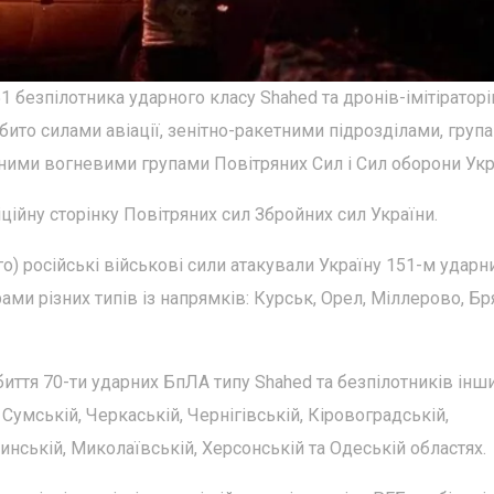
 безпілотника ударного класу Shahed та дронів-імітіраторі
бито силами авіації, зенітно-ракетними підрозділами, груп
ними вогневими групами Повітряних Сил і Сил оборони Укр
ійну сторінку Повітряних сил Збройних сил України.
ого) російські військові сили атакували Україну 151-м удар
ами різних типів із напрямків: Курськ, Орел, Міллерово, Бр
биття 70-ти ударних БпЛА типу Shahed та безпілотників інш
, Сумській, Черкаській, Чернігівській, Кіровоградській,
инській, Миколаївській, Херсонській та Одеській областях.