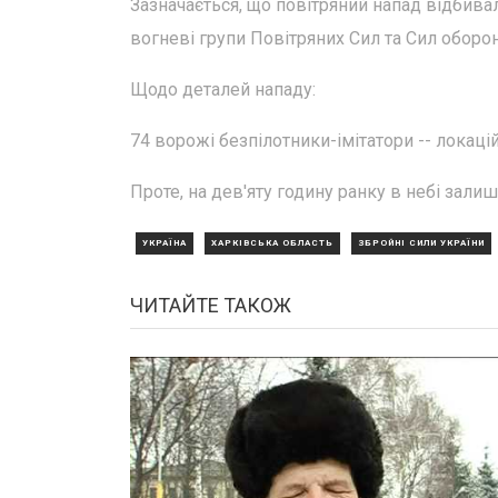
Зазначається, що повітряний напад відбивали
вогневі групи Повітряних Сил та Сил оборон
Щодо деталей нападу:
74 ворожі безпілотники-імітатори -- локацій
Проте, на дев'яту годину ранку в небі зали
УКРАЇНА
ХАРКІВСЬКА ОБЛАСТЬ
ЗБРОЙНІ СИЛИ УКРАЇНИ
ЧИТАЙТЕ ТАКОЖ