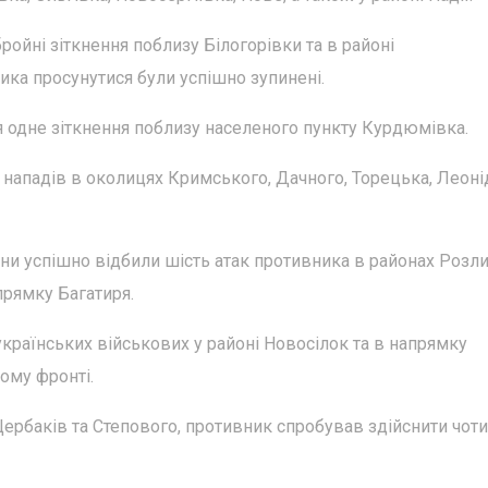
ройні зіткнення поблизу Білогорівки та в районі
ика просунутися були успішно зупинені.
 одне зіткнення поблизу населеного пункту Курдюмівка.
нападів в околицях Кримського, Дачного, Торецька, Леоні
ни успішно відбили шість атак противника в районах Розли
прямку Багатиря.
українських військових у районі Новосілок та в напрямку
ому фронті.
ербаків та Степового, противник спробував здійснити чот