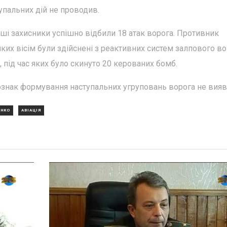
пальних дій не проводив.
ші захисники успішно відбили 18 атак ворога. Противник
яких вісім були здійснені з реактивних систем залпового в
, під час яких було скинуто 20 керованих бомб.
знак формування наступальних угруповань ворога не вияв
ЕНКО
АВІАЦІЯ