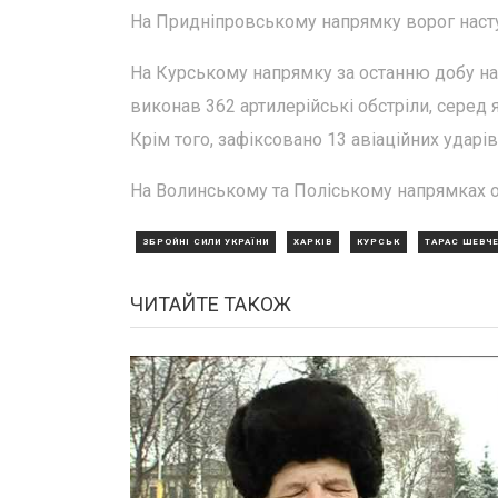
На Придніпровському напрямку ворог насту
На Курському напрямку за останню добу на
виконав 362 артилерійські обстріли, серед 
Крім того, зафіксовано 13 авіаційних ударів
На Волинському та Поліському напрямках о
ЗБРОЙНІ СИЛИ УКРАЇНИ
ХАРКІВ
КУРСЬК
ТАРАС ШЕВЧ
ЧИТАЙТЕ ТАКОЖ