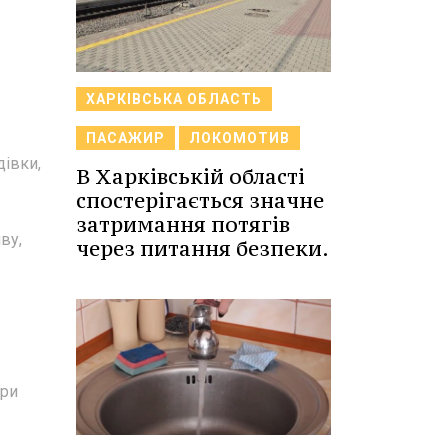
ХАРКІВСЬКА ОБЛАСТЬ
ПАСАЖИР
ЛОКОМОТИВ
дівки,
В Харківській області
спостерігається значне
затримання потягів
ву,
через питання безпеки.
ири