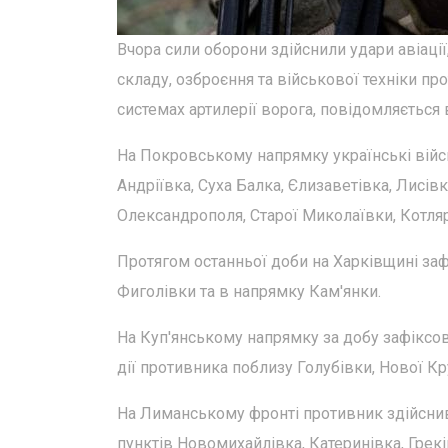
Вчора сили оборони здійснили удари авіації,
складу, озброєння та військової техніки пр
системах артилерії ворога, повідомляється 
На Покровському напрямку українські війсь
Андріївка, Суха Балка, Єлизаветівка, Лисівк
Олександрополя, Старої Миколаївки, Котляр
Протягом останньої доби на Харківщині заф
Фиголівки та в напрямку Кам'янки.
На Куп'янському напрямку за добу зафіксов
дії противника поблизу Голубівки, Нової Кр
На Лиманському фронті противник здійснив
пунктів Новомихайлівка, Катеринівка, Греків