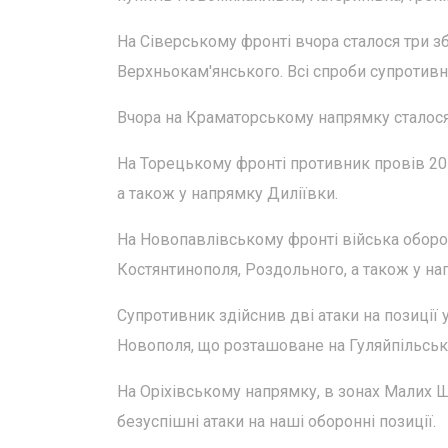
На Сіверському фронті вчора сталося три зб
Верхньокам'янського. Всі спроби супротивн
Вчора на Краматорському напрямку сталося
На Торецькому фронті противник провів 20 
а також у напрямку Диліївки.
На Новопавлівському фронті війська оборо
Костянтинополя, Роздольного, а також у на
Супротивник здійснив дві атаки на позиції 
Новополя, що розташоване на Гуляйпільськ
На Оріхівському напрямку, в зонах Малих Щ
безуспішні атаки на наші оборонні позиції.