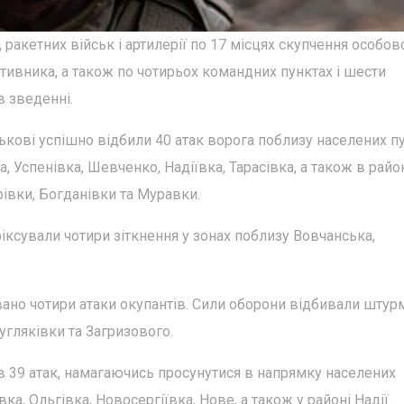
 ракетних військ і артилерії по 17 місцях скупчення особов
отивника, а також по чотирьох командних пунктах і шести
в зведенні.
кові успішно відбили 40 атак ворога поблизу населених п
а, Успенівка, Шевченко, Надіївка, Тарасівка, а також в райо
івки, Богданівки та Муравки.
іксували чотири зіткнення у зонах поблизу Вовчанська,
ано чотири атаки окупантів. Сили оборони відбивали штур
угляківки та Загризового.
 39 атак, намагаючись просунутися в напрямку населених
ка, Ольгівка, Новосергіївка, Нове, а також у районі Надії.