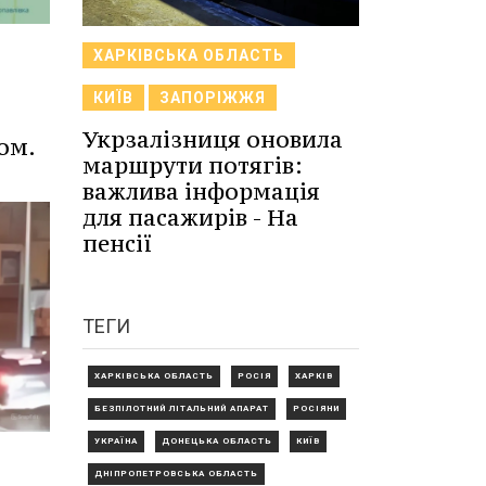
ХАРКІВСЬКА ОБЛАСТЬ
КИЇВ
ЗАПОРІЖЖЯ
Укрзалізниця оновила
ом.
маршрути потягів:
важлива інформація
для пасажирів - На
пенсії
ТЕГИ
ХАРКІВСЬКА ОБЛАСТЬ
РОСІЯ
ХАРКІВ
БЕЗПІЛОТНИЙ ЛІТАЛЬНИЙ АПАРАТ
РОСІЯНИ
УКРАЇНА
ДОНЕЦЬКА ОБЛАСТЬ
КИЇВ
ДНІПРОПЕТРОВСЬКА ОБЛАСТЬ