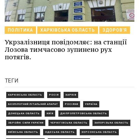
ПОЛІТИКА
ХАРКІВСЬКА ОБЛАСТЬ
ЗДОРОВ'Я
Укрзалізниця повідомляє: на станції
Лозова тимчасово зупинено рух
потягів.
ТЕГИ
ХАРКІВСЬКА ОБЛАСТЬ
РОСІЯ
ХАРКІВ
БЕЗПІЛОТНИЙ ЛІТАЛЬНИЙ АПАРАТ
РОСІЯНИ
УКРАЇНА
ДОНЕЦЬКА ОБЛАСТЬ
КИЇВ
ДНІПРОПЕТРОВСЬКА ОБЛАСТЬ
ЗБРОЙНІ СИЛИ УКРАЇНИ
ЧЕРНІГІВСЬКА ОБЛАСТЬ
ЗАПОРІЗЬКА ОБЛАСТЬ
КИЇВСЬКА ОБЛАСТЬ
ОДЕСЬКА ОБЛАСТЬ
ХЕРСОНСЬКА ОБЛАСТЬ