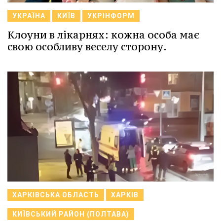
УКРАЇНА
КИЇВ
УКРІНФОРМ
Клоуни в лікарнях: кожна особа має
свою особливу веселу сторону.
ХАРКІВСЬКА ОБЛАСТЬ
ХАРКІВ
КИЇВСЬКИЙ РАЙОН (ПОЛТАВА)