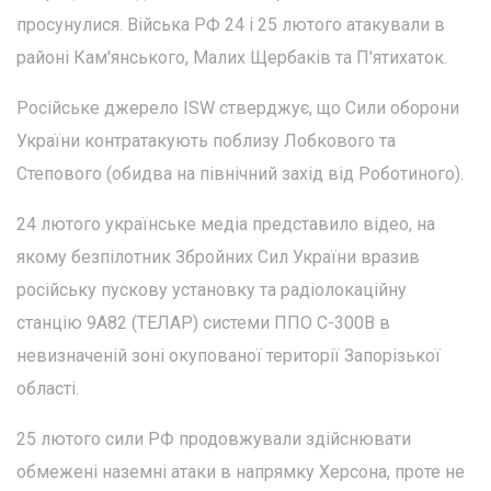
просунулися. Війська РФ 24 і 25 лютого атакували в
районі Кам'янського, Малих Щербаків та П'ятихаток.
Російське джерело ISW стверджує, що Сили оборони
України контратакують поблизу Лобкового та
Степового (обидва на північний захід від Роботиного).
24 лютого українське медіа представило відео, на
якому безпілотник Збройних Сил України вразив
російську пускову установку та радіолокаційну
станцію 9А82 (ТЕЛАР) системи ППО С-300В в
невизначеній зоні окупованої території Запорізької
області.
25 лютого сили РФ продовжували здійснювати
обмежені наземні атаки в напрямку Херсона, проте не