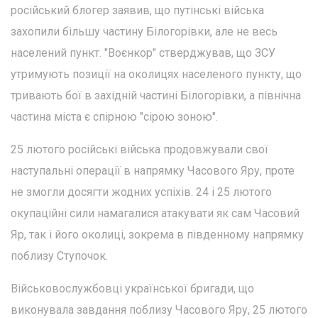
російський блогер заявив, що путінські війська
захопили більшу частину Білогорівки, але не весь
населений пункт. "Воєнкор" стверджував, що ЗСУ
утримують позиції на околицях населеного пункту, що
тривають бої в західній частині Білогорівки, а північна
частина міста є спірною "сірою зоною".
25 лютого російські війська продовжували свої
наступальні операції в напрямку Часового Яру, проте
не змогли досягти жодних успіхів. 24 і 25 лютого
окупаційні сили намагалися атакувати як сам Часовий
Яр, так і його околиці, зокрема в південному напрямку
поблизу Ступочок.
Військовослужбовці української бригади, що
виконувала завдання поблизу Часового Яру, 25 лютого