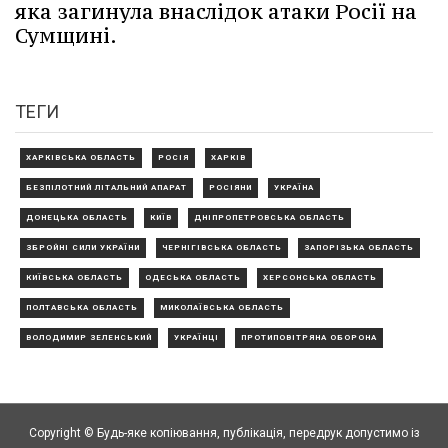
яка загинула внаслідок атаки Росії на
Сумщині.
ТЕГИ
ХАРКІВСЬКА ОБЛАСТЬ
РОСІЯ
ХАРКІВ
БЕЗПІЛОТНИЙ ЛІТАЛЬНИЙ АПАРАТ
РОСІЯНИ
УКРАЇНА
ДОНЕЦЬКА ОБЛАСТЬ
КИЇВ
ДНІПРОПЕТРОВСЬКА ОБЛАСТЬ
ЗБРОЙНІ СИЛИ УКРАЇНИ
ЧЕРНІГІВСЬКА ОБЛАСТЬ
ЗАПОРІЗЬКА ОБЛАСТЬ
КИЇВСЬКА ОБЛАСТЬ
ОДЕСЬКА ОБЛАСТЬ
ХЕРСОНСЬКА ОБЛАСТЬ
ПОЛТАВСЬКА ОБЛАСТЬ
МИКОЛАЇВСЬКА ОБЛАСТЬ
ВОЛОДИМИР ЗЕЛЕНСЬКИЙ
УКРАЇНЦІ
ПРОТИПОВІТРЯНА ОБОРОНА
Copyright © Будь-яке копiювання, публiкацiя, передрук допустимо із