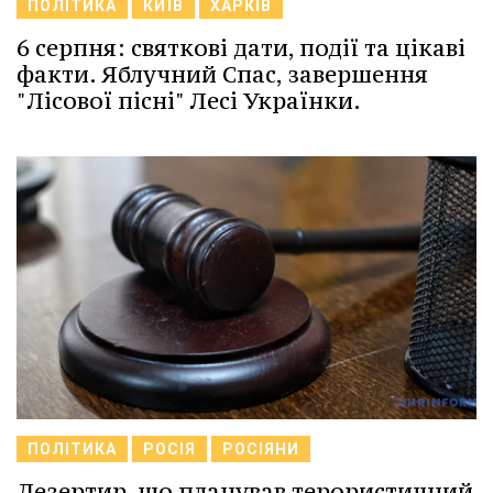
ПОЛІТИКА
КИЇВ
ХАРКІВ
6 серпня: святкові дати, події та цікаві
факти. Яблучний Спас, завершення
"Лісової пісні" Лесі Українки.
ПОЛІТИКА
РОСІЯ
РОСІЯНИ
Дезертир, що планував терористичний