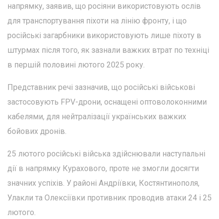
напрямку, заявив, що росіяни використовують ослів
для транспортування піхоти на лінію фронту, і що
російські загарбники використовують лише піхоту в
штурмах після того, як зазнали важких втрат по техніці
в першій половині лютого 2025 року.
Представник речі зазначив, що російські військові
застосовують FPV-дрони, оснащені оптоволоконними
кабелями, для нейтралізації українських важких
бойових дронів.
25 лютого російські війська здійснювали наступальні
дії в напрямку Курахового, проте не змогли досягти
значних успіхів. У районі Андріївки, Костянтинополя,
Улакли та Олексіївки противник проводив атаки 24 і 25
лютого.