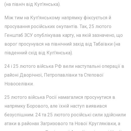
(на північ від Куп'янська).
Між тим на Куп'янському напрямку фіксується й
просування російських окупантів. Так, 25 лютого
Генштаб ЗСУ опублікував карту, на якій зазначено, що
ворог просунувся на північний захід від Табаївки (на
південний схід від Куп'янська).
24 і 25 лютого війська РФ вели наступальні операції в
районі Дворічної, Петропавлівки та Степової
Новоселівки.
25 лютого війська Росії намагалися просунутися в
напрямку Борового, але їхній наступ виявився
безуспішним. 24 та 25 лютого російські сили здійснили
атаки в районах Загризового та Нової Кругляківки, а