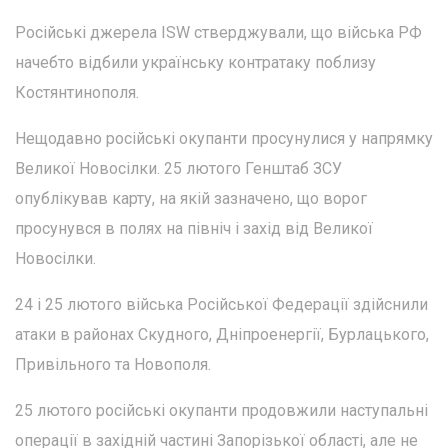
Російські джерела ISW стверджували, що війська РФ
начебто відбили українську контратаку поблизу
Костянтинополя.
Нещодавно російські окупанти просунулися у напрямку
Великої Новосілки. 25 лютого Генштаб ЗСУ
опублікував карту, на якій зазначено, що ворог
просунувся в полях на північ і захід від Великої
Новосілки.
24 і 25 лютого війська Російської Федерації здійснили
атаки в районах Скудного, Дніпроенергії, Бурлацького,
Привільного та Новополя.
25 лютого російські окупанти продовжили наступальні
операції в західній частині Запорізької області, але не