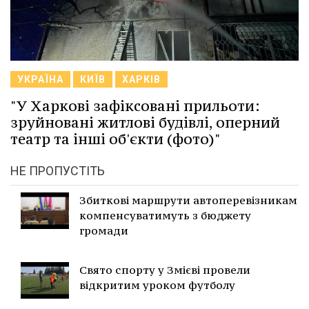
УКРАЇНА
КИЇВ
ХАРКІВ
"У Харкові зафіксовані прильоти:
зруйновані житлові будівлі, оперний
театр та інші об'єкти (фото)"
НЕ ПРОПУСТІТЬ
Збиткові маршрути автоперевізникам
компенсуватимуть з бюджету
громади
Свято спорту у Змієві провели
відкритим уроком футболу