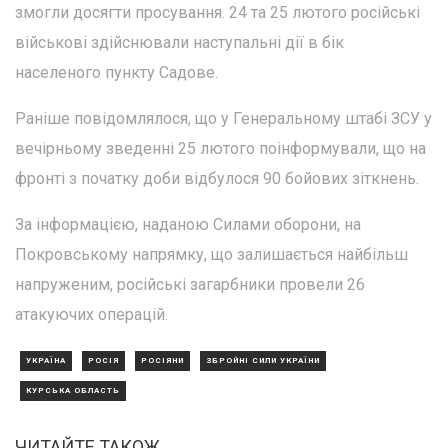
змогли досягти просування. 24 та 25 лютого російські
військові здійснювали наступальні дії в бік
населеного пункту Садове.
Раніше повідомлялося, що у Генеральному штабі ЗСУ у
вечірньому зведенні 25 лютого поінформували, що на
фронті з початку доби відбулося 90 бойових зіткнень.
За інформацією, наданою Силами оборони, на
Покровському напрямку, що залишається найбільш
напруженим, російські загарбники провели 26
атакуючих операцій.
УКРАЇНА
РОСІЯ
РОСІЯНИ
ЗБРОЙНІ СИЛИ УКРАЇНИ
КУРСЬКА ОБЛАСТЬ
ЧИТАЙТЕ ТАКОЖ