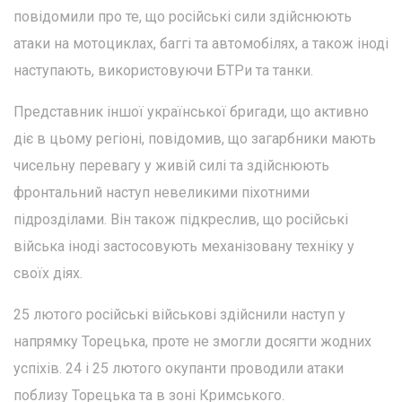
повідомили про те, що російські сили здійснюють
атаки на мотоциклах, баггі та автомобілях, а також іноді
наступають, використовуючи БТРи та танки.
Представник іншої української бригади, що активно
діє в цьому регіоні, повідомив, що загарбники мають
чисельну перевагу у живій силі та здійснюють
фронтальний наступ невеликими піхотними
підрозділами. Він також підкреслив, що російські
війська іноді застосовують механізовану техніку у
своїх діях.
25 лютого російські військові здійснили наступ у
напрямку Торецька, проте не змогли досягти жодних
успіхів. 24 і 25 лютого окупанти проводили атаки
поблизу Торецька та в зоні Кримського.