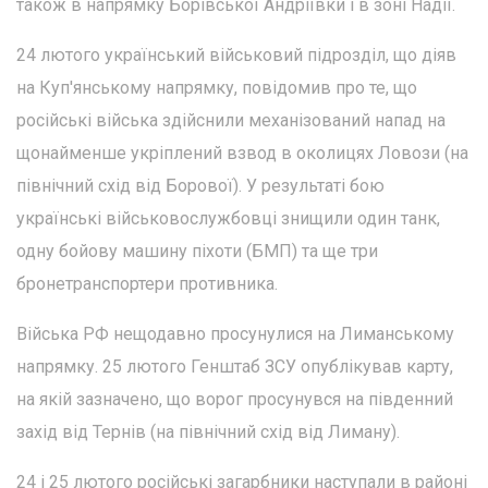
також в напрямку Борівської Андріївки і в зоні Надії.
24 лютого український військовий підрозділ, що діяв
на Куп'янському напрямку, повідомив про те, що
російські війська здійснили механізований напад на
щонайменше укріплений взвод в околицях Ловози (на
північний схід від Борової). У результаті бою
українські військовослужбовці знищили один танк,
одну бойову машину піхоти (БМП) та ще три
бронетранспортери противника.
Війська РФ нещодавно просунулися на Лиманському
напрямку. 25 лютого Генштаб ЗСУ опублікував карту,
на якій зазначено, що ворог просунувся на південний
захід від Тернів (на північний схід від Лиману).
24 і 25 лютого російські загарбники наступали в районі