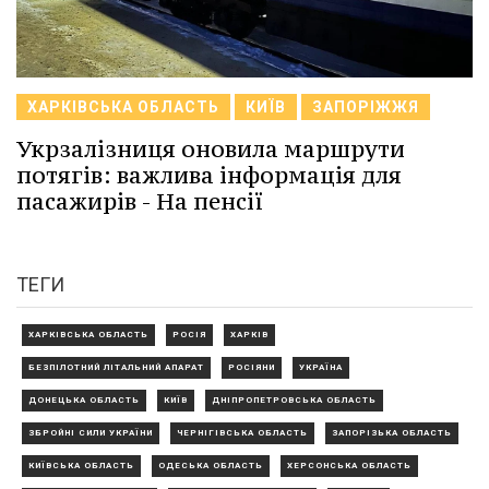
ХАРКІВСЬКА ОБЛАСТЬ
КИЇВ
ЗАПОРІЖЖЯ
Укрзалізниця оновила маршрути
потягів: важлива інформація для
пасажирів - На пенсії
ТЕГИ
ХАРКІВСЬКА ОБЛАСТЬ
РОСІЯ
ХАРКІВ
БЕЗПІЛОТНИЙ ЛІТАЛЬНИЙ АПАРАТ
РОСІЯНИ
УКРАЇНА
ДОНЕЦЬКА ОБЛАСТЬ
КИЇВ
ДНІПРОПЕТРОВСЬКА ОБЛАСТЬ
ЗБРОЙНІ СИЛИ УКРАЇНИ
ЧЕРНІГІВСЬКА ОБЛАСТЬ
ЗАПОРІЗЬКА ОБЛАСТЬ
КИЇВСЬКА ОБЛАСТЬ
ОДЕСЬКА ОБЛАСТЬ
ХЕРСОНСЬКА ОБЛАСТЬ