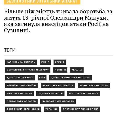
БЕЗПІЛОТНИЙ ЛІТАЛЬНИЙ АПАРАТ
Більше ніж місяць тривала боротьба за
життя 13-річної Олександри Макухи,
яка загинула внаслідок атаки Росії на
Сумщині.
ТЕГИ
ХАРКІВСЬКА ОБЛАСТЬ
РОСІЯ
ХАРКІВ
БЕЗПІЛОТНИЙ ЛІТАЛЬНИЙ АПАРАТ
РОСІЯНИ
УКРАЇНА
ДОНЕЦЬКА ОБЛАСТЬ
КИЇВ
ДНІПРОПЕТРОВСЬКА ОБЛАСТЬ
ЗБРОЙНІ СИЛИ УКРАЇНИ
ЧЕРНІГІВСЬКА ОБЛАСТЬ
ЗАПОРІЗЬКА ОБЛАСТЬ
КИЇВСЬКА ОБЛАСТЬ
ОДЕСЬКА ОБЛАСТЬ
ХЕРСОНСЬКА ОБЛАСТЬ
ПОЛТАВСЬКА ОБЛАСТЬ
МИКОЛАЇВСЬКА ОБЛАСТЬ
ВОЛОДИМИР ЗЕЛЕНСЬКИЙ
УКРАЇНЦІ
ПРОТИПОВІТРЯНА ОБОРОНА