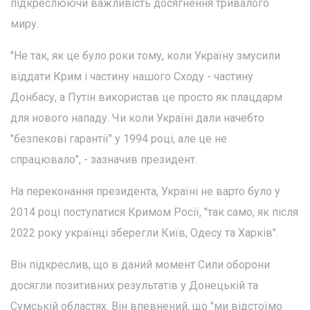
підкреслюючи важливість досягнення тривалого
миру.
"Не так, як це було роки тому, коли Україну змусили
віддати Крим і частину нашого Сходу - частину
Донбасу, а Путін використав це просто як плацдарм
для нового нападу. Чи коли Україні дали начебто
"безпекові гарантії" у 1994 році, але це не
спрацювало", - зазначив президент.
На переконання президента, Україні не варто було у
2014 році поступатися Кримом Росії, "так само, як після
2022 року українці зберегли Київ, Одесу та Харків".
Він підкреслив, що в даний момент Сили оборони
досягли позитивних результатів у Донецькій та
Сумській областях. Він впевнений, що "ми відстоїмо