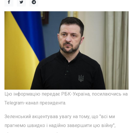
Цю інформацію передає РБК-Україна, посилаючись на
Telegram-канал президента.
Зеленський акцентував увагу на тому, що "всі ми
прагнемо швидко і надійно завершити цю війну",