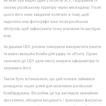
на яких був видно один з об'єктів ЗСУ, і відправив їх
своєму російському куратору через месенджер. Після
цього його нове завдання полягало в тому, щоб
надіслати нові фотографії вже після російських
обстрілів, щоб зафіксувати точку влучання та наслідки
атак.
За даними СБУ, росіяни планували використати ракети
та важкі авіаційні бомби для удару по об'єкту. Однак
своєчасні дії СБУ дали змогу викрити інформатора та
затримати його.
Також було встановлено, що цей чоловік займався
розвідкою інших цілей для можливих російських
бомбардувань. Він робив це під виглядом звичайних
прогулянок, обходячи місцевість і приховано фіксуючи