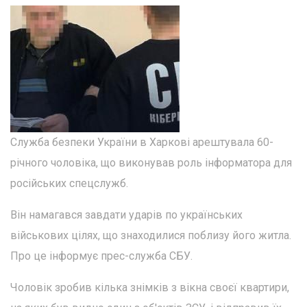
Служба безпеки України в Харкові арештувала 60-
річного чоловіка, що виконував роль інформатора для
російських спецслужб.
Він намагався завдати ударів по українських
військових цілях, що знаходилися поблизу його житла.
Про це інформує прес-служба СБУ.
Чоловік зробив кілька знімків з вікна своєї квартири,