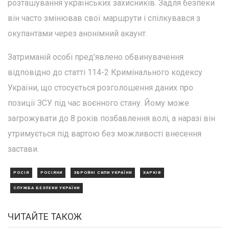
розташування українських захисників. Задля безпеки
він часто змінював свої маршрути і спілкувався з
окупантами через анонімний акаунт.
Затриманій особі пред'явлено обвинувачення
відповідно до статті 114-2 Кримінального кодексу
України, що стосується розголошення даних про
позиції ЗСУ під час воєнного стану. Йому може
загрожувати до 8 років позбавлення волі, а наразі він
утримується під вартою без можливості внесення
застави.
РОСІЯ
РОСІЯНИ
ЗБРОЙНІ СИЛИ УКРАЇНИ
ХАРКІВ
СЛУЖБА БЕЗПЕКИ УКРАЇНИ
ЧИТАЙТЕ ТАКОЖ