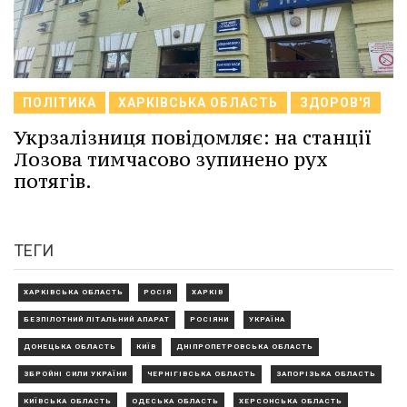
ПОЛІТИКА
ХАРКІВСЬКА ОБЛАСТЬ
ЗДОРОВ'Я
Укрзалізниця повідомляє: на станції
Лозова тимчасово зупинено рух
потягів.
ТЕГИ
ХАРКІВСЬКА ОБЛАСТЬ
РОСІЯ
ХАРКІВ
БЕЗПІЛОТНИЙ ЛІТАЛЬНИЙ АПАРАТ
РОСІЯНИ
УКРАЇНА
ДОНЕЦЬКА ОБЛАСТЬ
КИЇВ
ДНІПРОПЕТРОВСЬКА ОБЛАСТЬ
ЗБРОЙНІ СИЛИ УКРАЇНИ
ЧЕРНІГІВСЬКА ОБЛАСТЬ
ЗАПОРІЗЬКА ОБЛАСТЬ
КИЇВСЬКА ОБЛАСТЬ
ОДЕСЬКА ОБЛАСТЬ
ХЕРСОНСЬКА ОБЛАСТЬ