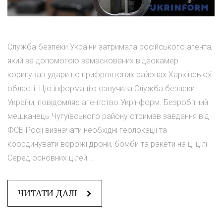
Служба безпеки України затримала російського агента,
який за допомогою замаскованих відеокамер
коригував удари по прифронтових районах Харківської
області. Цю інформацію озвучила Служба безпеки
України, повідомляє агентство Укрінформ. Безробітний
мешканець Чугуївського району отримав завдання від
ФСБ Росії визначати необхідні геолокації та
координувати ворожі дрони, бомби та ракети на ці цілі.
Серед основних цілей ...
ЧИТАТИ ДАЛІ