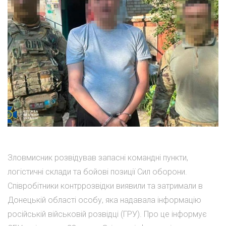
Зловмисник розвідував запасні командні пункти,
логістичні склади та бойові позиції Сил оборони.
Співробітники контррозвідки виявили та затримали в
Донецькій області особу, яка надавала інформацію
російській військовій розвідці (ГРУ). Про це інформує