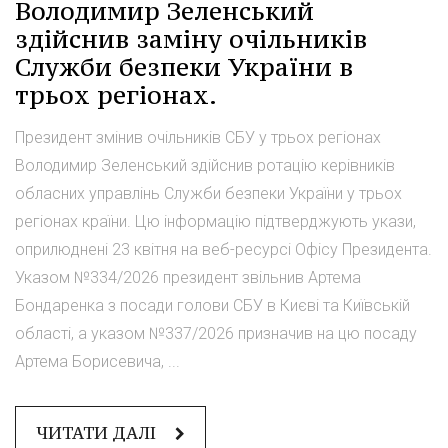
Володимир Зеленський
здійснив заміну очільників
Служби безпеки України в
трьох регіонах.
Президент змінив очільників СБУ у трьох регіонах
Володимир Зеленський здійснив ротацію керівників
обласних управлінь Служби безпеки України у трьох
регіонах країни. Цю інформацію підтверджують укази,
оприлюднені 23 квітня на веб-ресурсі Офісу Президента.
Указом №334/2026 президент звільнив Артема
Бондаренка з посади голови СБУ в Києві та Київській
області, а указом №337/2026 призначив на цю посаду
Артема Борисевича, ...
ЧИТАТИ ДАЛІ