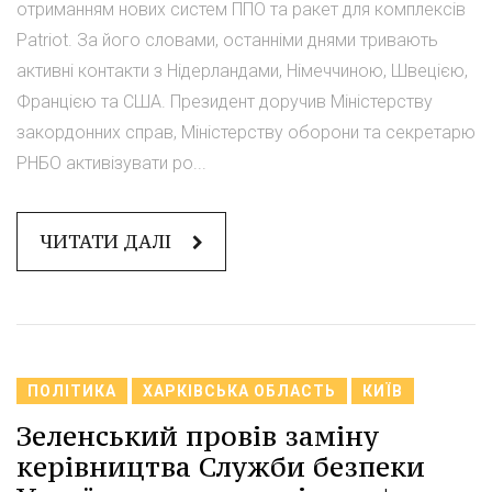
отриманням нових систем ППО та ракет для комплексів
Patriot. За його словами, останніми днями тривають
активні контакти з Нідерландами, Німеччиною, Швецією,
Францією та США. Президент доручив Міністерству
закордонних справ, Міністерству оборони та секретарю
РНБО активізувати ро...
ЧИТАТИ ДАЛІ
ПОЛІТИКА
ХАРКІВСЬКА ОБЛАСТЬ
КИЇВ
Зеленський провів заміну
керівництва Служби безпеки