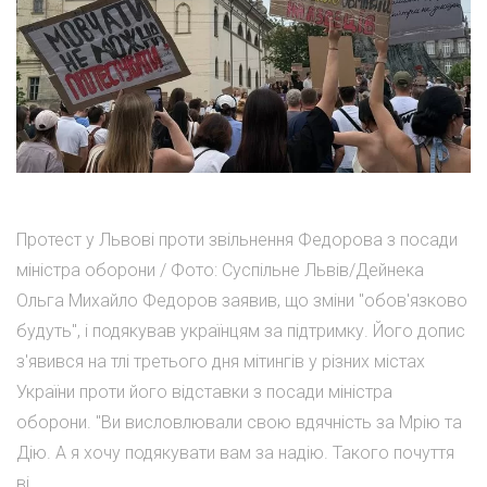
Протест у Львові проти звільнення Федорова з посади
міністра оборони / Фото: Суспільне Львів/Дейнека
Ольга Михайло Федоров заявив, що зміни "обов'язково
будуть", і подякував українцям за підтримку. Його допис
з'явився на тлі третього дня мітингів у різних містах
України проти його відставки з посади міністра
оборони. "Ви висловлювали свою вдячність за Мрію та
Дію. А я хочу подякувати вам за надію. Такого почуття
ві...