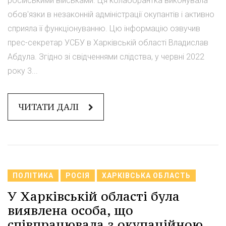
російськими військами. Ця колаборантка виконувала
обов'язки в незаконній адміністрації окупантів і активно
сприяла її функціонуванню. Цю інформацію озвучив
прес-секретар УСБУ в Харківській області Владислав
Абдула. Згідно зі свідченнями слідства, у червні 2022
року 3...
ЧИТАТИ ДАЛІ
ПОЛІТИКА
РОСІЯ
ХАРКІВСЬКА ОБЛАСТЬ
У Харківській області була
виявлена особа, що
співпрацювала з окупаційною