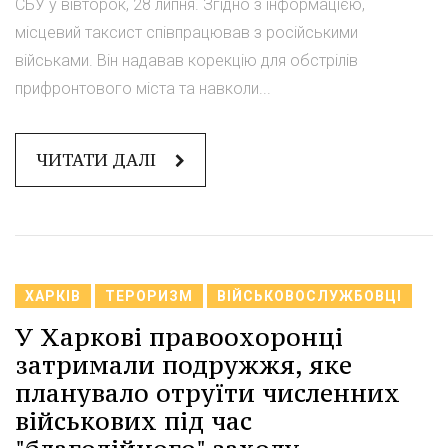
СБУ у вівторок, 28 липня. Згідно з інформацією,
місцевий таксист співпрацював з російськими
військами. Він надавав корекцію для обстрілів
прифронтового міста та навколи...
ЧИТАТИ ДАЛІ
ХАРКІВ
ТЕРОРИЗМ
ВІЙСЬКОВОСЛУЖБОВЦІ
У Харкові правоохоронці
затримали подружжя, яке
планувало отруїти численних
військових під час