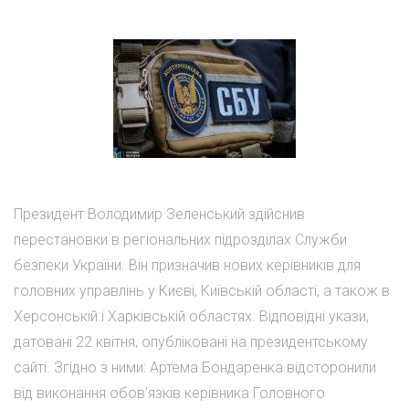
Президент Володимир Зеленський здійснив
перестановки в регіональних підрозділах Служби
безпеки України. Він призначив нових керівників для
головних управлінь у Києві, Київській області, а також в
Херсонській і Харківській областях. Відповідні укази,
датовані 22 квітня, опубліковані на президентському
сайті. Згідно з ними: Артема Бондаренка відсторонили
від виконання обов'язків керівника Головного