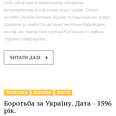
себе обов'язки в незаконному управлінні,
встановленому російськими агресорами. Спільні
зусилля Служби безпеки України та Національної поліції
призвели до викриття ще однієї жительки Харківщини,
яка під час тимчасової окупації Куп'янського району
свідомо співпрацюва...
ЧИТАТИ ДАЛІ
ПОЛІТИКА
УКРАЇНА
РОСІЯ
Боротьба за Україну. Дата - 1596
рік.