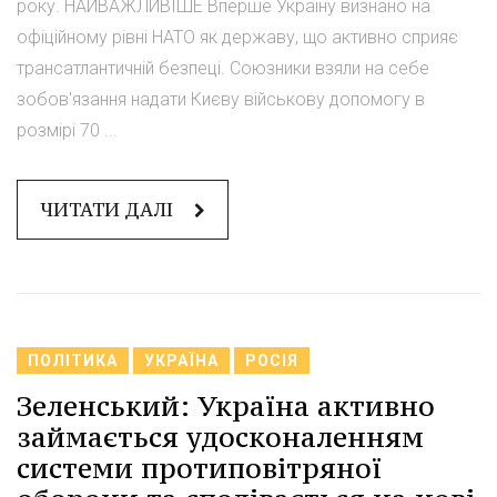
року. НАЙВАЖЛИВІШЕ Вперше Україну визнано на
офіційному рівні НАТО як державу, що активно сприяє
трансатлантичній безпеці. Союзники взяли на себе
зобов'язання надати Києву військову допомогу в
розмірі 70 ...
ЧИТАТИ ДАЛІ
ПОЛІТИКА
УКРАЇНА
РОСІЯ
Зеленський: Україна активно
займається удосконаленням
системи протиповітряної