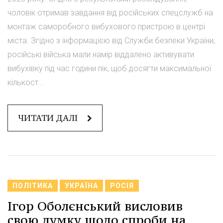
чоловік отримав завдання від російських спецслужб на
монтаж саморобного вибухового пристрою в центрі
міста. Згідно з інформацією від Служби безпеки України,
російські війська мали намір віддалено активувати
вибухівку під час години пік, щоб досягти максимальної
кількост...
ЧИТАТИ ДАЛІ
ПОЛІТИКА
УКРАЇНА
РОСІЯ
Ігор Оболєнський висловив
свою думку щодо спроби на