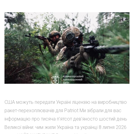
США можуть передати Україні ліцензію на виробництво
ракет-перехоплювачів для Patriot Ми зібрали для вас
інформацію про тисяча п'ятсот дев'яносто шостий день
Великої війни: чим жили Україна та українці 8 липня 2026