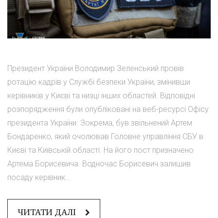
Президент України Володимир Зеленський провів
ротацію кадрів у Службі безпеки України, змінивши
керівників у Києві та низці інших областей. Відповідні
розпорядження були опубліковані на веб-ресурсі Офісу
президента України. Зокрема, був звільнений Артем
Бондаренко, який очолював Головне управління СБУ в
Києві та Київській області. На його пост призначено
Артема Борисевича. Водночас Борисевич залишив
посаду керівник...
ЧИТАТИ ДАЛІ