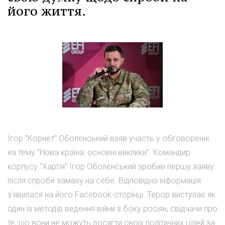
його життя.
Ігор "Корнет" Оболєнський взяв участь у обговоренні
на тему "Нова країна: основні виклики". Командир
корпусу "Хартія" Ігор Оболєнський зробив першу заяву
після спроби замаху на себе. Відповідна інформація
з'явилася на його Facebook-сторінці. Терор виступає як
один із методів ведення війни з боку росіян, свідчачи про
те, що вони не можуть досягти своїх політичних цілей за