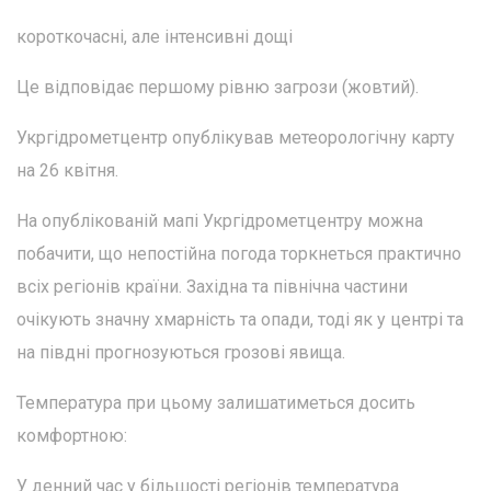
короткочасні, але інтенсивні дощі
Це відповідає першому рівню загрози (жовтий).
Укргідрометцентр опублікував метеорологічну карту
на 26 квітня.
На опублікованій мапі Укргідрометцентру можна
побачити, що непостійна погода торкнеться практично
всіх регіонів країни. Західна та північна частини
очікують значну хмарність та опади, тоді як у центрі та
на півдні прогнозуються грозові явища.
Температура при цьому залишатиметься досить
комфортною:
У денний час у більшості регіонів температура