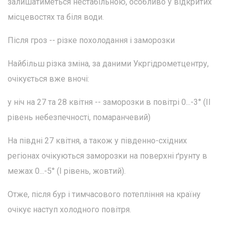
залишатиметься нестабільною, особливо у відкритих
місцевостях та біля води.
Після гроз -- різке похолодання і заморозки
Найбільш різка зміна, за даними Укргідрометцентру,
очікується вже вночі:
у ніч на 27 та 28 квітня -- заморозки в повітрі 0...-3° (II
рівень небезпечності, помаранчевий)
На півдні 27 квітня, а також у південно-східних
регіонах очікуються заморозки на поверхні ґрунту в
межах 0...-5° (I рівень, жовтий).
Отже, після бур і тимчасового потепління на країну
очікує наступ холодного повітря.