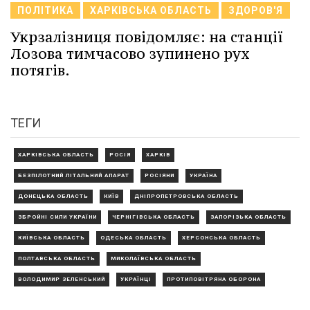
ПОЛІТИКА
ХАРКІВСЬКА ОБЛАСТЬ
ЗДОРОВ'Я
Укрзалізниця повідомляє: на станції
Лозова тимчасово зупинено рух
потягів.
ТЕГИ
ХАРКІВСЬКА ОБЛАСТЬ
РОСІЯ
ХАРКІВ
БЕЗПІЛОТНИЙ ЛІТАЛЬНИЙ АПАРАТ
РОСІЯНИ
УКРАЇНА
ДОНЕЦЬКА ОБЛАСТЬ
КИЇВ
ДНІПРОПЕТРОВСЬКА ОБЛАСТЬ
ЗБРОЙНІ СИЛИ УКРАЇНИ
ЧЕРНІГІВСЬКА ОБЛАСТЬ
ЗАПОРІЗЬКА ОБЛАСТЬ
КИЇВСЬКА ОБЛАСТЬ
ОДЕСЬКА ОБЛАСТЬ
ХЕРСОНСЬКА ОБЛАСТЬ
ПОЛТАВСЬКА ОБЛАСТЬ
МИКОЛАЇВСЬКА ОБЛАСТЬ
ВОЛОДИМИР ЗЕЛЕНСЬКИЙ
УКРАЇНЦІ
ПРОТИПОВІТРЯНА ОБОРОНА