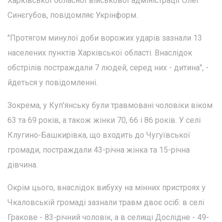
Харківської обласної військової адміністрації Олег
Синєгубов, повідомляє Укрінформ.
"Протягом минулої доби ворожих ударів зазнали 13
населених пунктів Харківської області. Внаслідок
обстрілів постраждали 7 людей, серед них - дитина", -
йдеться у повідомленні.
Зокрема, у Куп'янську були травмовані чоловіки віком
63 та 69 років, а також жінки 70, 66 і 86 років. У селі
Клугино-Башкирівка, що входить до Чугуївської
громади, постраждали 43-річна жінка та 15-річна
дівчина.
Окрім цього, внаслідок вибуху на мінних пристроях у
Чкаловській громаді зазнали травм двоє осіб: в селі
Гракове - 83-річний чоловік, а в селищі Дослідне - 49-