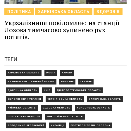
ПОЛІТИКА
ХАРКІВСЬКА ОБЛАСТЬ
ЗДОРОВ'Я
Укрзалізниця повідомляє: на станції
Лозова тимчасово зупинено рух
потягів.
ТЕГИ
ХАРКІВСЬКА ОБЛАСТЬ
РОСІЯ
ХАРКІВ
БЕЗПІЛОТНИЙ ЛІТАЛЬНИЙ АПАРАТ
РОСІЯНИ
УКРАЇНА
ДОНЕЦЬКА ОБЛАСТЬ
КИЇВ
ДНІПРОПЕТРОВСЬКА ОБЛАСТЬ
ЗБРОЙНІ СИЛИ УКРАЇНИ
ЧЕРНІГІВСЬКА ОБЛАСТЬ
ЗАПОРІЗЬКА ОБЛАСТЬ
КИЇВСЬКА ОБЛАСТЬ
ОДЕСЬКА ОБЛАСТЬ
ХЕРСОНСЬКА ОБЛАСТЬ
ПОЛТАВСЬКА ОБЛАСТЬ
МИКОЛАЇВСЬКА ОБЛАСТЬ
ВОЛОДИМИР ЗЕЛЕНСЬКИЙ
УКРАЇНЦІ
ПРОТИПОВІТРЯНА ОБОРОНА