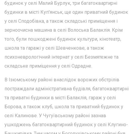
будинок у селі Малий Бурлук, три багатоквартирні
будинки в місті Куп'янськ, ще один приватний будинок
у селі Сподобівка, а також складські приміщення і
зерноочисна машина в селі Волоська Балаклія. Крім
того, були пошкоджені будинок культури, кінотеатр,
школа та гаражі у селі Шевченкове, а також
психоневрологічний інтернат у селі Безмятежне та
складське приміщення у селі Одрадне.
В Ізюмському районі внаслідок ворожих обстрілів
постраждали адміністративна будівля, багатоквартирні
та приватні будинки в місті Балаклія, гараж у селі
Борова, а також клуб, школа та приватний будинок у
селі Калинове. У Чугуївському районі зазнав
ушкоджень багатоквартирний будинок у селі Клугино-
Башкирівка. Тим часом у Богодухівському районі був