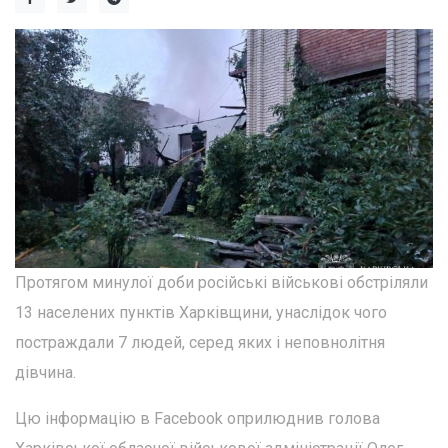
Протягом минулої доби російські військові обстріляли
13 населених пунктів Харківщини, унаслідок чого
постраждали 7 людей, серед яких і неповнолітня
дівчина.
Цю інформацію в Facebook оприлюднив голова