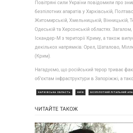
Повітряні сили України повідомили про зни
безпілотних апаратів у Харківській, Полтавс
Житомирській, Хмельницькій, Вінницькій, Те
Одеській та Херсонській областях. Загалом,
Іскандер-М з території Криму, а також випу
декількох напрямків: Орел, Шаталово, Мілл
(Крим).
Нагадуємо, що російський терор триває фа
об'єктам інфраструктури в Запоріжжі, а та
ХАРКІВСЬКА ОБЛАСТЬ
КИЇВ
БЕЗПІЛОТНИЙ ЛІТАЛЬНИЙ АПА
ЧИТАЙТЕ ТАКОЖ