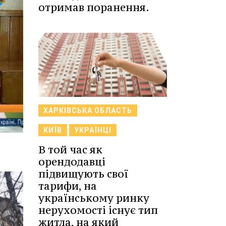
отримав поранення.
ХАРКІВСЬКА ОБЛАСТЬ
КИЇВ
УКРАЇНЦІ
В той час як
орендодавці
підвищують свої
тарифи, на
українському ринку
нерухомості існує тип
житла, на який