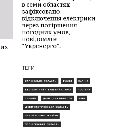
в семи областях
зафіксовано
відключення електрики
через погіршення
погодних умов,
повідомляє
"Укренерго".
них
ТЕГИ
ХАРКІВСЬКА ОБЛАСТЬ
РОСІЯ
ХАРКІВ
БЕЗПІЛОТНИЙ ЛІТАЛЬНИЙ АПАРАТ
РОСІЯНИ
УКРАЇНА
ДОНЕЦЬКА ОБЛАСТЬ
КИЇВ
ДНІПРОПЕТРОВСЬКА ОБЛАСТЬ
ЗБРОЙНІ СИЛИ УКРАЇНИ
ЧЕРНІГІВСЬКА ОБЛАСТЬ