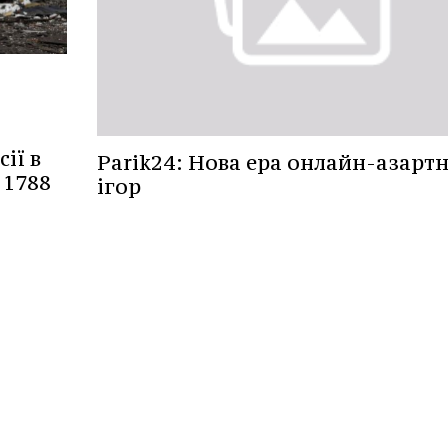
ії в
Parik24: Нова ера онлайн-азарт
 1788
ігор