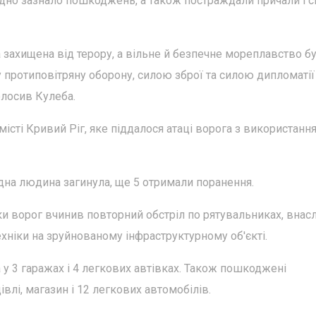
удно зазнало пошкоджень, а також постраждали причали і 
 захищена від терору, а вільне й безпечне мореплавство б
 протиповітряну оборону, силою зброї та силою дипломатії
олосив Кулеба.
 місті Кривий Ріг, яке піддалося атаці ворога з використанн
одна людина загинула, ще 5 отримали поранення.
аки ворог вчинив повторний обстріл по рятувальниках, внас
ніки на зруйнованому інфраструктурному об'єкті.
 у 3 гаражах і 4 легкових автівках. Також пошкоджені
влі, магазин і 12 легкових автомобілів.