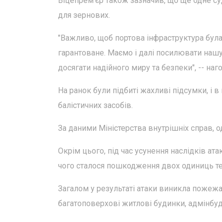
Віцепрем'єр також зазначив, що ще одне с
для зернових.
"Важливо, щоб портова інфраструктура була
гарантоване. Маємо і далі посилювати нашу
досягати надійного миру та безпеки", -- наг
На ранок були підбиті жахливі підсумки, і в
балістичних засобів.
За даними Міністерства внутрішніх справ, 
Окрім цього, під час усунення наслідків ат
чого сталося пошкодження двох одиниць тех
Загалом у результаті атаки виникла пожежа
багатоповерхові житлові будинки, адмінбуді