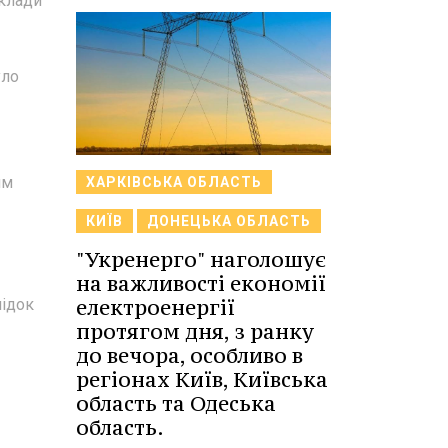
склади
уло
ям
ХАРКІВСЬКА ОБЛАСТЬ
КИЇВ
ДОНЕЦЬКА ОБЛАСТЬ
"Укренерго" наголошує
на важливості економії
електроенергії
лідок
протягом дня, з ранку
до вечора, особливо в
регіонах Київ, Київська
область та Одеська
область.