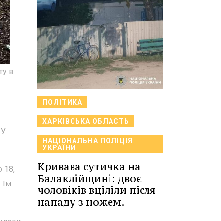
ту в
ПОЛІТИКА
ХАРКІВСЬКА ОБЛАСТЬ
 У
НАЦІОНАЛЬНА ПОЛІЦІЯ
УКРАЇНИ
Кривава сутичка на
 18,
Балаклійщині: двоє
 Їм
чоловіків вціліли після
нападу з ножем.