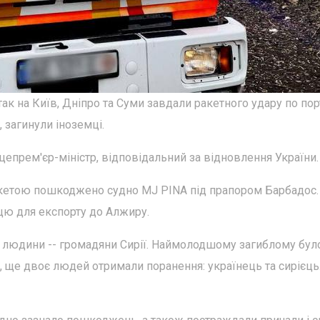
атак на Київ, Дніпро та Суми завдали ракетного удару по пор
 загинули іноземці.
епрем'єр-міністр, відповідальний за відновлення України.
акетою пошкоджено судно MJ PINA під прапором Барбадос.
ю для експорту до Алжиру.
и людини -- громадяни Сирії. Наймолодшому загиблому було
, ще двоє людей отримали поранення: українець та сирієць.