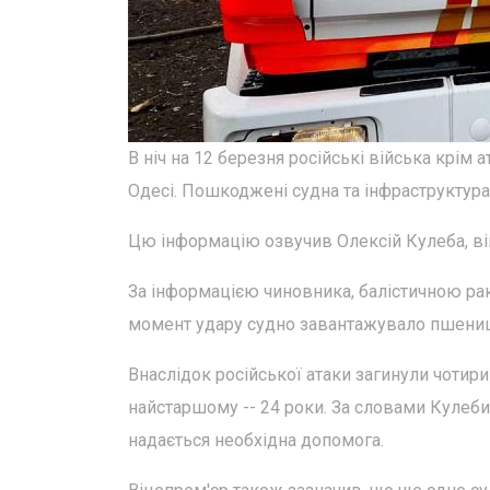
В ніч на 12 березня російські війська крім 
Одесі. Пошкоджені судна та інфраструктура,
Цю інформацію озвучив Олексій Кулеба, віц
За інформацією чиновника, балістичною р
момент удару судно завантажувало пшениц
Внаслідок російської атаки загинули чотир
найстаршому -- 24 роки. За словами Кулеби
надається необхідна допомога.