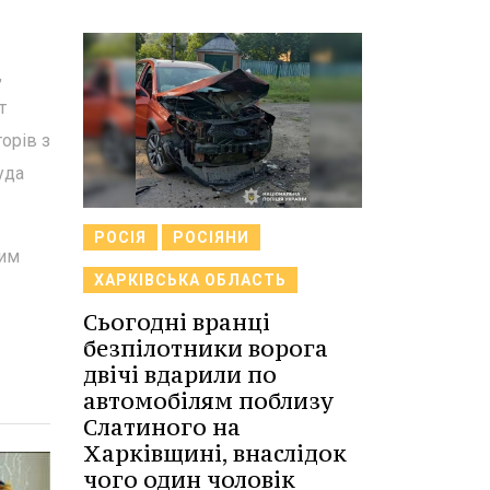
,
т
орів з
уда
РОСІЯ
РОСІЯНИ
вим
ХАРКІВСЬКА ОБЛАСТЬ
Сьогодні вранці
безпілотники ворога
двічі вдарили по
автомобілям поблизу
Слатиного на
Харківщині, внаслідок
чого один чоловік