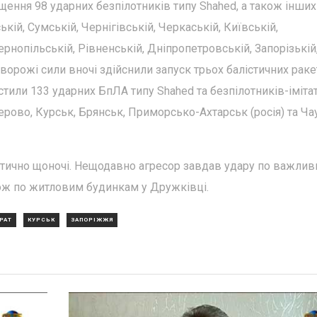
щення 98 ударних безпілотників типу Shahed, а також інших
ькій, Сумській, Чернігівській, Черкаській, Київській,
рнопільській, Рівненській, Дніпропетровській, Запорізькій
 ворожі сили вночі здійснили запуск трьох балістичних раке
стили 133 ударних БпЛА типу Shahed та безпілотників-імітат
ерово, Курськ, Брянськ, Приморсько-Ахтарськ (росія) та Ча
ктично щоночі. Нещодавно агресор завдав удару по важли
кож по житловим будинкам у Дружківці.
РАТ
КУРСЬК
ЗАПОРІЖЖЯ