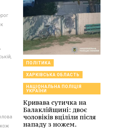
орог
як
,
ькій,
ПОЛІТИКА
ХАРКІВСЬКА ОБЛАСТЬ
НАЦІОНАЛЬНА ПОЛІЦІЯ
УКРАЇНИ
Кривава сутичка на
Балаклійщині: двоє
чоловіків вціліли після
голова
нападу з ножем.
акож