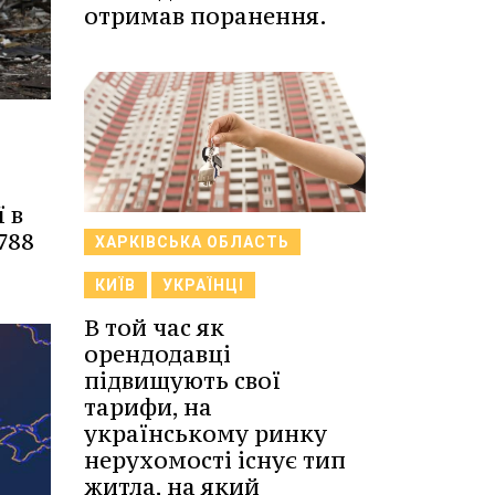
отримав поранення.
 в
788
ХАРКІВСЬКА ОБЛАСТЬ
КИЇВ
УКРАЇНЦІ
В той час як
орендодавці
підвищують свої
тарифи, на
українському ринку
нерухомості існує тип
житла, на який