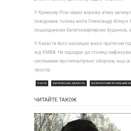
У Кривому Розі через ворожу атаку загинула
повідомив голова міста Олександр Вілкул. Є
пошкоджених багатоквартирних будинків, інш
У Києві та його околицях вночі протягом го
від КМВА. На підходах до столиці зафіксува
системами протиповітряної оборони, інші ж
простір.
РОСІЯ
ХАРКІВСЬКА ОБЛАСТЬ
БЕЗПІЛОТНИЙ ЛІТАЛЬНИЙ А
ЧИТАЙТЕ ТАКОЖ