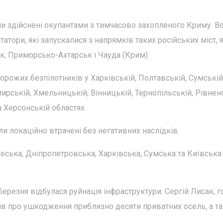
ли здійснені окупантами з тимчасово захопленого Криму. В
атори, які запускалися з напрямків таких російських міст, 
к, Приморсько-Ахтарськ і Чауда (Крим).
орожих безпілотників у Харківській, Полтавській, Сумській
мирській, Хмельницькій, Вінницькій, Тернопільській, Рівненс
а Херсонській областях.
и локаційно втрачені без негативних наслідків.
еська, Дніпропетровська, Харківська, Сумська та Київська
березня відбулася руйнація інфраструктури. Сергій Лисак, 
мив про ушкодження приблизно десяти приватних осель, а т