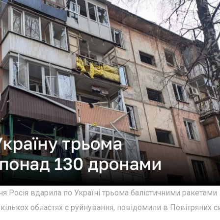
зня Росія вдарила по Україні трьома балістичними ракетами
В кількох областях є руйнування, повідомили в Повітряних с