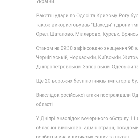
України.
Ракетні удари по Одесі та Кривому Рогу бу
також використовував "Шахеди" і дрони-іміт
Орел, Шаталово, Міллерово, Курськ, Брянсь
Станом на 09:30 зафіксовано знищення 98 в
Чернігівській, Черкаській, Київській, Жито
Дніпропетровській, Запорізькій, Одеській т
Ще 20 ворожих безпілотників-імітаторів бул
Внаслідок російської атаки постраждали Од
області.
У Дніпрі внаслідок вечернього обстрілу 11 
обласної військової адміністрації, повідо
розбиті вікна у дитячому садку та школі.