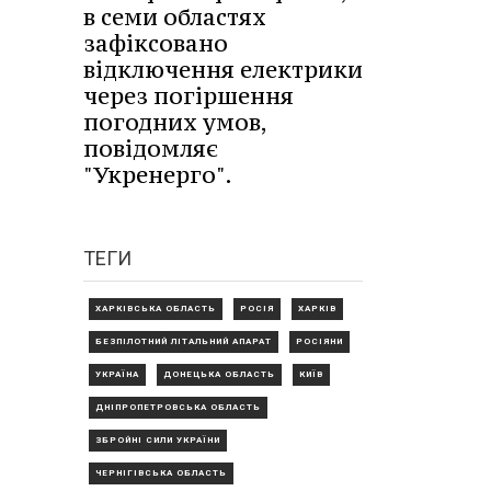
в семи областях
зафіксовано
відключення електрики
через погіршення
погодних умов,
повідомляє
"Укренерго".
ТЕГИ
ХАРКІВСЬКА ОБЛАСТЬ
РОСІЯ
ХАРКІВ
БЕЗПІЛОТНИЙ ЛІТАЛЬНИЙ АПАРАТ
РОСІЯНИ
УКРАЇНА
ДОНЕЦЬКА ОБЛАСТЬ
КИЇВ
ДНІПРОПЕТРОВСЬКА ОБЛАСТЬ
ЗБРОЙНІ СИЛИ УКРАЇНИ
ЧЕРНІГІВСЬКА ОБЛАСТЬ