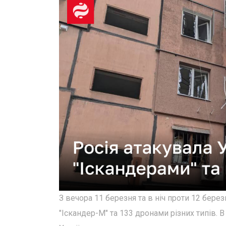
З вечора 11 березня та в ніч проти 12 бере
"Іскандер-М" та 133 дронами різних типів. 