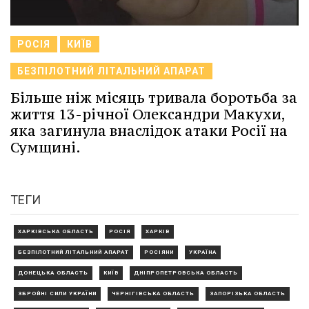
РОСІЯ
КИЇВ
БЕЗПІЛОТНИЙ ЛІТАЛЬНИЙ АПАРАТ
Більше ніж місяць тривала боротьба за
життя 13-річної Олександри Макухи,
яка загинула внаслідок атаки Росії на
Сумщині.
ТЕГИ
ХАРКІВСЬКА ОБЛАСТЬ
РОСІЯ
ХАРКІВ
БЕЗПІЛОТНИЙ ЛІТАЛЬНИЙ АПАРАТ
РОСІЯНИ
УКРАЇНА
ДОНЕЦЬКА ОБЛАСТЬ
КИЇВ
ДНІПРОПЕТРОВСЬКА ОБЛАСТЬ
ЗБРОЙНІ СИЛИ УКРАЇНИ
ЧЕРНІГІВСЬКА ОБЛАСТЬ
ЗАПОРІЗЬКА ОБЛАСТЬ