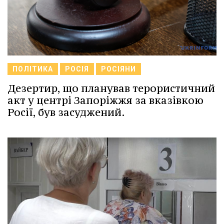
ПОЛІТИКА
РОСІЯ
РОСІЯНИ
Дезертир, що планував терористичний
акт у центрі Запоріжжя за вказівкою
Росії, був засуджений.