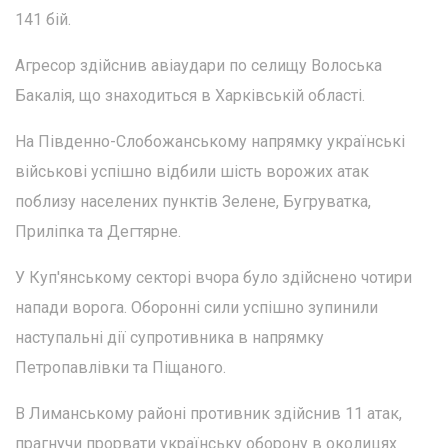
141 бій.
Агресор здійснив авіаудари по селищу Волоська
Бакалія, що знаходиться в Харківській області.
На Південно-Слобожанському напрямку українські
військові успішно відбили шість ворожих атак
поблизу населених пунктів Зелене, Бугруватка,
Приліпка та Дегтярне.
У Куп'янському секторі вчора було здійснено чотири
напади ворога. Оборонні сили успішно зупинили
наступальні дії супротивника в напрямку
Петропавлівки та Піщаного.
В Лиманському районі противник здійснив 11 атак,
прагнучи прорвати українську оборону в околицях