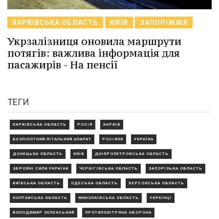
ХАРКІВСЬКА ОБЛАСТЬ
КИЇВ
ЗАПОРІЖЖЯ
Укрзалізниця оновила маршрути
потягів: важлива інформація для
пасажирів - На пенсії
ТЕГИ
ХАРКІВСЬКА ОБЛАСТЬ
РОСІЯ
ХАРКІВ
БЕЗПІЛОТНИЙ ЛІТАЛЬНИЙ АПАРАТ
РОСІЯНИ
УКРАЇНА
ДОНЕЦЬКА ОБЛАСТЬ
КИЇВ
ДНІПРОПЕТРОВСЬКА ОБЛАСТЬ
ЗБРОЙНІ СИЛИ УКРАЇНИ
ЧЕРНІГІВСЬКА ОБЛАСТЬ
ЗАПОРІЗЬКА ОБЛАСТЬ
КИЇВСЬКА ОБЛАСТЬ
ОДЕСЬКА ОБЛАСТЬ
ХЕРСОНСЬКА ОБЛАСТЬ
ПОЛТАВСЬКА ОБЛАСТЬ
МИКОЛАЇВСЬКА ОБЛАСТЬ
УКРАЇНЦІ
ВОЛОДИМИР ЗЕЛЕНСЬКИЙ
ПРОТИПОВІТРЯНА ОБОРОНА