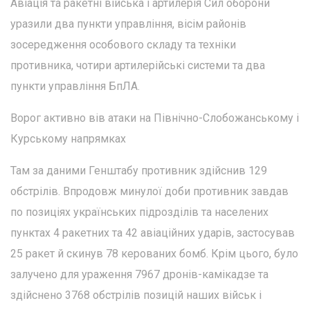
Авіація та ракетні війська і артилерія Сил оборони
уразили два пункти управління, вісім районів
зосередження особового складу та техніки
противника, чотири артилерійські системи та два
пункти управління БпЛА.
Ворог активно вів атаки на Північно-Слобожанському і
Курському напрямках
Там за даними Генштабу противник здійснив 129
обстрілів. Впродовж минулої доби противник завдав
по позиціях українських підрозділів та населених
пунктах 4 ракетних та 42 авіаційних ударів, застосував
25 ракет й скинув 78 керованих бомб. Крім цього, було
залучено для ураження 7967 дронів-камікадзе та
здійснено 3768 обстрілів позицій наших військ і