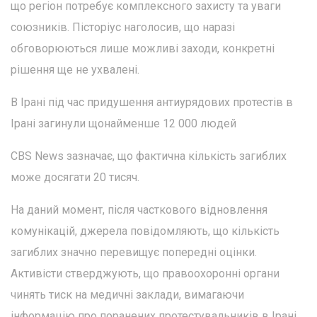
що регіон потребує комплексного захисту та уваги
союзників. Пісторіус наголосив, що наразі
обговорюються лише можливі заходи, конкретні
рішення ще не ухвалені.
В Ірані під час придушення антиурядових протестів в
Ірані загинули щонайменше 12 000 людей
CBS News зазначає, що фактична кількість загиблих
може досягати 20 тисяч.
На даний момент, після часткового відновлення
комунікацій, джерела повідомляють, що кількість
загиблих значно перевищує попередні оцінки.
Активісти стверджують, що правоохоронні органи
чинять тиск на медичні заклади, вимагаючи
інформацію про поранених протестувальників в Ірані.