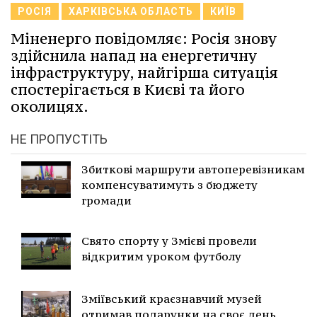
РОСІЯ
ХАРКІВСЬКА ОБЛАСТЬ
КИЇВ
Міненерго повідомляє: Росія знову
здійснила напад на енергетичну
інфраструктуру, найгірша ситуація
спостерігається в Києві та його
околицях.
НЕ ПРОПУСТІТЬ
Збиткові маршрути автоперевізникам
компенсуватимуть з бюджету
громади
Свято спорту у Змієві провели
відкритим уроком футболу
Зміївський краєзнавчий музей
отримав подарунки на своє день