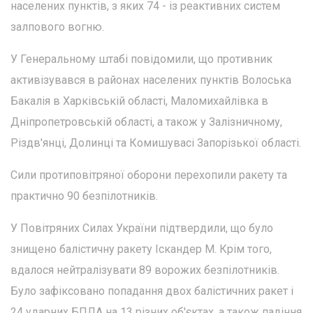
населених пунктів, з яких 74 - із реактивних систем
залпового вогню.
У Генеральному штабі повідомили, що противник
активізувався в районах населених пунктів Волоська
Бакалія в Харківській області, Маломихайлівка в
Дніпропетровській області, а також у Залізничному,
Різдв'янці, Долинці та Комишувасі Запорізької області.
Сили протиповітряної оборони перехопили ракету та
практично 90 безпілотників.
У Повітряних Силах України підтвердили, що було
знищено балістичну ракету Іскандер М. Крім того,
вдалося нейтралізувати 89 ворожих безпілотників.
Було зафіксовано попадання двох балістичних ракет і
24 ударних БПЛА на 13 різних об'єктах, а також падіння