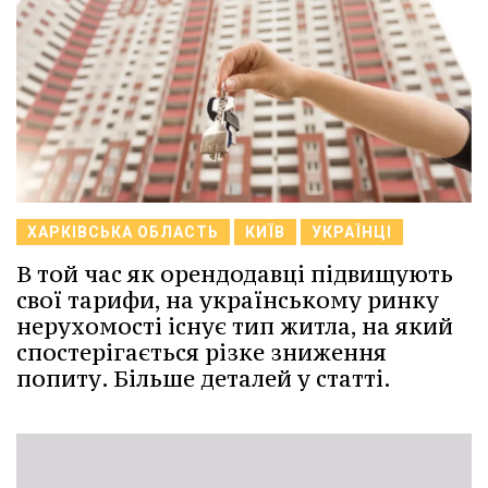
ХАРКІВСЬКА ОБЛАСТЬ
КИЇВ
УКРАЇНЦІ
В той час як орендодавці підвищують
свої тарифи, на українському ринку
нерухомості існує тип житла, на який
спостерігається різке зниження
попиту. Більше деталей у статті.