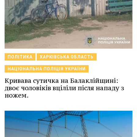
ПОЛІТИКА
ХАРКІВСЬКА ОБЛАСТЬ
НАЦІОНАЛЬНА ПОЛІЦІЯ УКРАЇНИ
Кривава сутичка на Балаклійщині:
двоє чоловіків вціліли після нападу з
ножем.