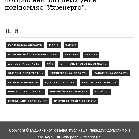
повідомляє "Укренерго".
ТЕГИ
ХАРКІВСЬКА ОБЛАСТЬ
РОСІЯ
ХАРКІВ
БЕЗПІЛОТНИЙ ЛІТАЛЬНИЙ АПАРАТ
РОСІЯНИ
УКРАЇНА
ДОНЕЦЬКА ОБЛАСТЬ
КИЇВ
ДНІПРОПЕТРОВСЬКА ОБЛАСТЬ
ЗБРОЙНІ СИЛИ УКРАЇНИ
ЧЕРНІГІВСЬКА ОБЛАСТЬ
ЗАПОРІЗЬКА ОБЛАСТЬ
КИЇВСЬКА ОБЛАСТЬ
ОДЕСЬКА ОБЛАСТЬ
ХЕРСОНСЬКА ОБЛАСТЬ
ПОЛТАВСЬКА ОБЛАСТЬ
МИКОЛАЇВСЬКА ОБЛАСТЬ
УКРАЇНЦІ
ВОЛОДИМИР ЗЕЛЕНСЬКИЙ
ПРОТИПОВІТРЯНА ОБОРОНА
Copyright © Будь-яке копiювання, публiкацiя, передрук допустимо із
зазначенням джерела 25tv.com.ua.