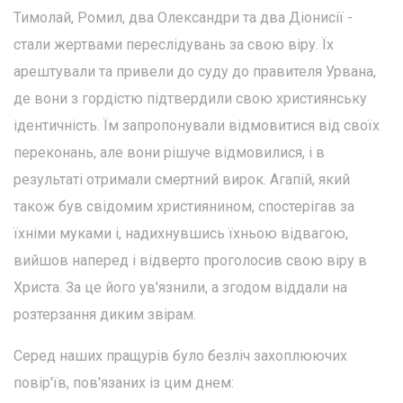
Тимолай, Ромил, два Олександри та два Діонисії -
стали жертвами переслідувань за свою віру. Їх
арештували та привели до суду до правителя Урвана,
де вони з гордістю підтвердили свою християнську
ідентичність. Їм запропонували відмовитися від своїх
переконань, але вони рішуче відмовилися, і в
результаті отримали смертний вирок. Агапій, який
також був свідомим християнином, спостерігав за
їхніми муками і, надихнувшись їхньою відвагою,
вийшов наперед і відверто проголосив свою віру в
Христа. За це його ув'язнили, а згодом віддали на
розтерзання диким звірам.
Серед наших пращурів було безліч захоплюючих
повір'їв, пов'язаних із цим днем: