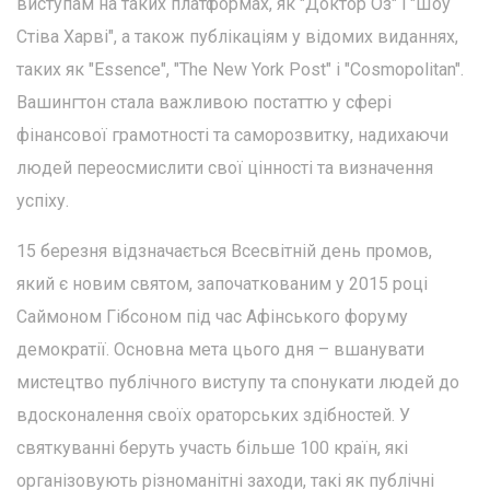
виступам на таких платформах, як "Доктор Оз" і "Шоу
Стіва Харві", а також публікаціям у відомих виданнях,
таких як "Essence", "The New York Post" і "Cosmopolitan".
Вашингтон стала важливою постаттю у сфері
фінансової грамотності та саморозвитку, надихаючи
людей переосмислити свої цінності та визначення
успіху.
15 березня відзначається Всесвітній день промов,
який є новим святом, започаткованим у 2015 році
Саймоном Гібсоном під час Афінського форуму
демократії. Основна мета цього дня – вшанувати
мистецтво публічного виступу та спонукати людей до
вдосконалення своїх ораторських здібностей. У
святкуванні беруть участь більше 100 країн, які
організовують різноманітні заходи, такі як публічні