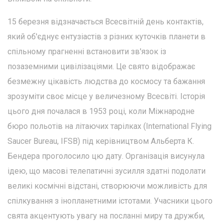
15 березня відзначається Всесвітній день контактів,
який об'єднує ентузіастів з різних куточків планети в
спільному прагненні встановити зв'язок із
позаземними цивілізаціями. Це свято відображає
безмежну цікавість людства до космосу та бажання
зрозуміти своє місце у величезному Всесвіті. Історія
цього дня почалася в 1953 році, коли Міжнародне
бюро польотів на літаючих тарілках (International Flying
Saucer Bureau, IFSB) під керівництвом Альберта К.
Бендера проголосило цю дату. Організація висунула
ідею, що масові телепатичні зусилля здатні подолати
великі космічні відстані, створюючи можливість для
спілкування з інопланетними істотами. Учасники цього
свята акцентують увагу на посланні миру та дружби,