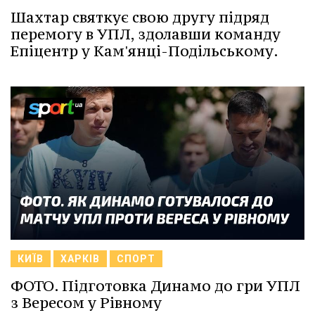
Шахтар святкує свою другу підряд
перемогу в УПЛ, здолавши команду
Епіцентр у Кам'янці-Подільському.
КИЇВ
ХАРКІВ
СПОРТ
ФОТО. Підготовка Динамо до гри УПЛ
з Вересом у Рівному