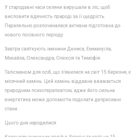
У стародавні часи селяни вирушали в ліс, щоб
висловити вдячність природі за її щедрість.
Паралельно розпочиналася активна підготовка до
нового посівного періоду.
Завтра святкують іменини Дениса, Еммануїла,
Михайла, Олександра, Олексія та Тимофія.
Талісманом для осіб, що з'явилися на світ 15 березня, є
місячний камінь. Цей камінь віддавна вважається
природним психотерапевтом, адже його сильна
енергетика може допомогти подолати депресивні
стани.
Цього дня народилися:
Календар значущих подій в Україні та світі на 15