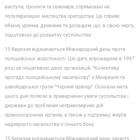
виступи, тренінги та семінари, спрямовані на
популяризацію мистецтва ораторства. Це сприяє
обміну ідеями, думками та досвідом, що, в свою чергу,
підштовхує до розвитку суспільства.
15 березня відзначається Міжнародний день проти
поліцейської жорстокості. Цю дату впровадили в 1997
році за ініціативою двох організацій: "Колективу
протидії поліцейському насильству" з Монреаля та
швейцарської групи "Чорний прапор". Основна мета
цього дня полягає в приверненні уваги суспільства і
держави до проблеми неправомірних дій
правоохоронних органів, а також у підтримці жертв
надмірного насильства з їхнього боку.
15 березня відзначається Міжнародний день захисту