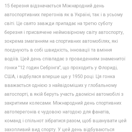
15 березня відзначається Міжнародний день
автоспортивних перегонів як в Україні, так і в усьому
світі. Це свято завжди припадає на третю суботу
березня і присвячене неймовірному світу автоспорту,
зокрема змаганням на спортивних автомобілях, які
поєднують в собі швидкість, інновації та вміння
водіїв. Цей день співпадає з проведенням знаменитої
гонки "12 годин Себрінга", що проходить у Флориді,
США, і відбулася вперше ще у 1950 році. Ця гонка
вважається однією з найвідоміших у глобальному
автоспорті, в якій беруть участь двомісні автомобілі з
закритими колесами. Міжнародний день спортивних
автоперегонів є чудовою нагодою для фанатів,
команд і спільнот зібратися разом, щоб вшанувати цей
захопливий вид спорту. У цей день відбуваються