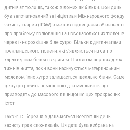
дитинчат тюленів, також відомих як більки. Цей день
був започаткований за ініціативи Міжнародного фонду
захисту тварин (IFAW) з метою підвищення обізнаності
про проблему полювання на новонароджених тюленів
через їхнє розкішне біле хутро. Більки є дитинчатами
гренландського тюленя, які з'являються на світ з
характерним білим покривом. Протягом перших двох
тижнів життя, поки вони насичуються материнським
молоком, їхнє хутро залишається ідеально білим. Саме
це хутро робить їх мішенню для мисливців, що
призводить до масового винищення цих прекрасних
істот.
Також 15 березня відзначається Всесвітній день
захисту прав споживачів. Ця дата була вибрана на