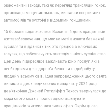
різноманітні заходи, такі як перегляд трансляцій гонок,
організація місцевих змагань, виставки спортивних
автомобілів та зустрічі з відомими гонщиками.
15 березня відзначається Всесвітній день працівників
життєзабезпечення, що має на меті визнати безмежні
зусилля та відданість тих, хто працює в ключових
галузях, що забезпечують життєдіяльність суспільства.
Цей день підкреслює важливість їхніх послуг, які є
необхідними для здоров'я, безпеки та добробуту
людей у всьому світі. Ідея запровадження цього свята
виникла з двох надихаючих випадків: у 2021 році
дев'ятирічна Джаней Реткліфф з Техасу звернулася до
мера свого міста з пропозицією вшанувати
працівників життєво важливих сфер. Окрім цього,