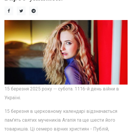
15 березня 2025 року -- субота. 1116-й день війни в
Україні.
15 березня в церковному календарі відзначається
пам'ять святих мучеників Агапія та ще шести його
товаришів. Ці семеро вірних християн - Публій,