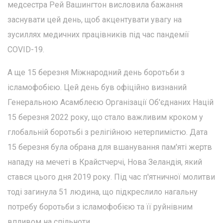
медсестра Рей Вашингтон висловила бажання
заснувати цей день, щоб акцентувати увагу на
зусиллях медичних працівників під час пандемії
COVID-19.
А ще 15 березня Міжнародний день боротьби з
ісламофобією. Цей день був офіційно визнаний
Генеральною Асамблеєю Організації Об'єднаних Націй
15 березня 2022 року, що стало важливим кроком у
глобальній боротьбі з релігійною нетерпимістю. Дата
15 березня була обрана для вшанування пам'яті жертв
нападу на мечеті в Крайстчерчі, Нова Зеландія, який
стався цього дня 2019 року. Під час п'ятничної молитви
тоді загинула 51 людина, що підкреслило нагальну
потребу боротьби з ісламофобією та її руйнівним
впливом на спільноти.