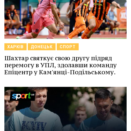
ХАРКІВ
ДОНЕЦЬК
СПОРТ
Шахтар святкує свою другу підряд
перемогу в УПЛ, здолавши команду
Епіцентр у Кам'янці-Подільському.