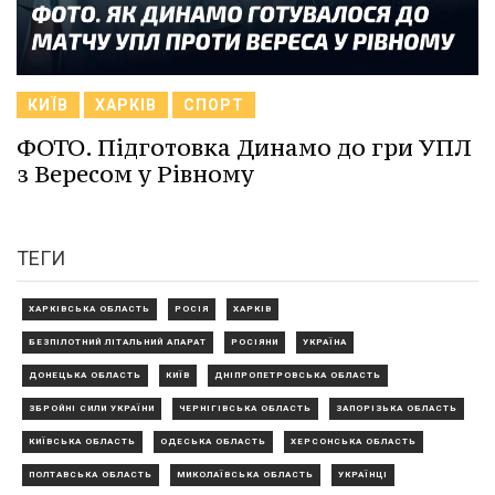
КИЇВ
ХАРКІВ
СПОРТ
ФОТО. Підготовка Динамо до гри УПЛ
з Вересом у Рівному
ТЕГИ
ХАРКІВСЬКА ОБЛАСТЬ
РОСІЯ
ХАРКІВ
БЕЗПІЛОТНИЙ ЛІТАЛЬНИЙ АПАРАТ
РОСІЯНИ
УКРАЇНА
ДОНЕЦЬКА ОБЛАСТЬ
КИЇВ
ДНІПРОПЕТРОВСЬКА ОБЛАСТЬ
ЗБРОЙНІ СИЛИ УКРАЇНИ
ЧЕРНІГІВСЬКА ОБЛАСТЬ
ЗАПОРІЗЬКА ОБЛАСТЬ
КИЇВСЬКА ОБЛАСТЬ
ОДЕСЬКА ОБЛАСТЬ
ХЕРСОНСЬКА ОБЛАСТЬ
ПОЛТАВСЬКА ОБЛАСТЬ
МИКОЛАЇВСЬКА ОБЛАСТЬ
УКРАЇНЦІ