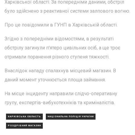
Харківської області. За попередніми даними, обстріл
було здійснено з реактивної системи залпового вогню.
Про це повідомили в ГУНП в Харківській області.
Згідно з попередніми відомостями, в результаті
обстрілу загинули п'ятеро цивільних осіб, а ще троє
отримали поранення різного ступеня тяжкості.
Внаслідок нападу спалахнув місцевий магазин. В
даний момент уточнюється площа займання.
На місце інциденту направили слідчо-оперативну
групу, експертів-вибухотехніків та криміналістів.
ХАРКІВСЬКА ОБЛАСТЬ
НАЦІОНАЛЬНА ПОЛІЦІЯ УКРАЇНИ
РОЗДРІБНИЙ МАГАЗИН