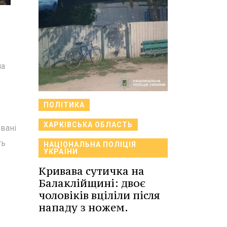
на
ПОЛІТИКА
ХАРКІВСЬКА ОБЛАСТЬ
овані
ть
НАЦІОНАЛЬНА ПОЛІЦІЯ
УКРАЇНИ
Кривава сутичка на
Балаклійщині: двоє
чоловіків вціліли після
нападу з ножем.