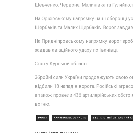
Шевченко, Червоне, Малинівка та Гуляйпол
На Оріхівському напрямку наші оборонці ус
Щербаків та Малих Щербаків. Ворог завдав 
На Придніпровському напрямку ворог зроби
завдав авіаційного удару по Іванівці.
Стан у Курській області.
Збройні сили України продовжують свою опе
відбили 18 нападів ворога. Російські агрес
а також провели 436 артилерійських обстріл
вогню.
РОСІЯ
ХАРКІВСЬКА ОБЛАСТЬ
БЕЗПІЛОТНИЙ ЛІТАЛЬНИЙ А