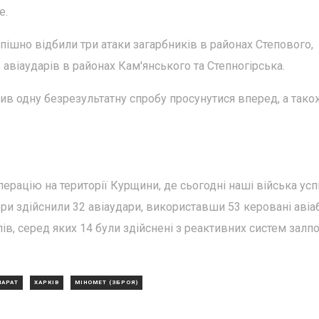
е.
пішно відбили три атаки загарбників в районах Степового,
авіаударів в районах Кам'янського та Степногірська.
в одну безрезультатну спробу просунутися вперед, а тако
рацію на території Курщини, де сьогодні наші війська ус
ори здійснили 32 авіаудари, використавши 53 керовані авіа
ів, серед яких 14 були здійснені з реактивних систем залп
ПАРАТ
ХАРКІВ
МІНОМЕТ (ЗБРОЯ)