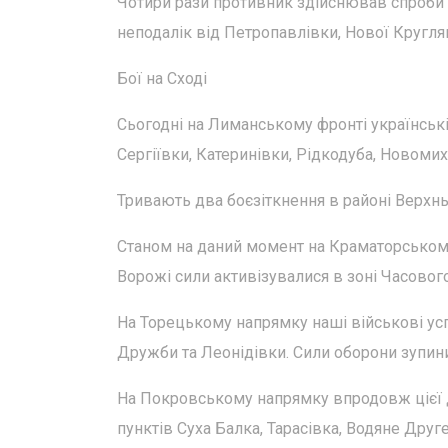
Чотири рази противник здійснював спроби 
неподалік від Петропавлівки, Нової Кругля
Бої на Сході
Сьогодні на Лиманському фронті українські
Сергіївки, Катеринівки, Рідкодуба, Новомих
Тривають два боєзіткнення в районі Верхн
Станом на даний момент на Краматорському
Ворожі сили активізувалися в зоні Часового
На Торецькому напрямку наші військові усп
Дружби та Леонідівки. Сили оборони зупини
На Покровському напрямку впродовж цієї до
пунктів Суха Балка, Тарасівка, Водяне Друге