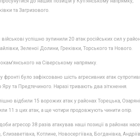
просунутися до наших позицій у Куп'янському напрямку,
ківки та Загризового.
 військові успішно зупинили 20 атак російських сил у райо
айлівки, Зеленої Долини, Греківки, Торського та Нового.
ьокам'янського на Сіверському напрямку.
 фронті було зафіксовано шість агресивних атак супротив
 Яру та Предтечиного. Наразі тривають два зіткнення.
ішно відбили 15 ворожих атак у районах Торецька, Озаряні
ли 11 з цих атак, а ще чотири продовжують чинити опір.
би агресор 38 разів атакував наші позиції в районах нас
, Єлизаветівка, Котлине, Новосергіївка, Богданівка, Андріїв