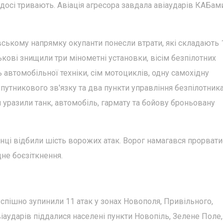
 досі тривають. Авіація агресора завдала авіаударів КАБам
вському напрямку окупанти понесли втрати, які складають 
йськові знищили три мінометні установки, вісім безпілотних
ь автомобільної техніки, сім мотоциклів, одну самохідну
упутникового зв'язку та два пункти управління безпілотник
и уразили танк, автомобіль, гармату та бойову броньовану
ці відбили шість ворожих атак. Ворог намагався прорвати
не боєзіткнення.
успішно зупинили 11 атак у зонах Новополя, Привільного,
віаударів піддалися населені пункти Новопіль, Зелене Поле,