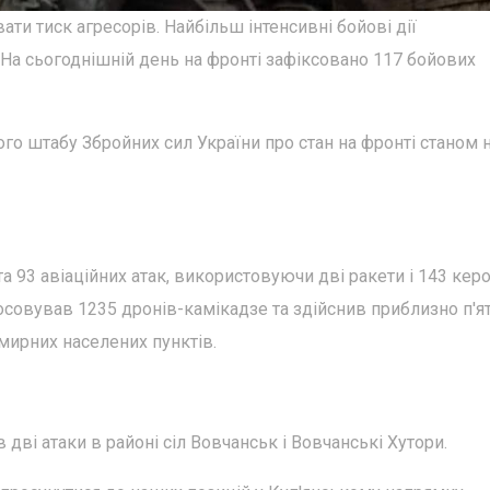
ти тиск агресорів. Найбільш інтенсивні бойові дії
На сьогоднішній день на фронті зафіксовано 117 бойових
о штабу Збройних сил України про стан на фронті станом 
а 93 авіаційних атак, використовуючи дві ракети і 143 кер
осовував 1235 дронів-камікадзе та здійснив приблизно п'я
 мирних населених пунктів.
дві атаки в районі сіл Вовчанськ і Вовчанські Хутори.