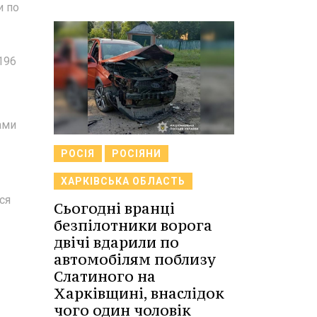
и по
196
ами
РОСІЯ
РОСІЯНИ
ХАРКІВСЬКА ОБЛАСТЬ
ся
Сьогодні вранці
безпілотники ворога
двічі вдарили по
автомобілям поблизу
Слатиного на
Харківщині, внаслідок
чого один чоловік