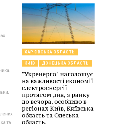
нах
ХАРКІВСЬКА ОБЛАСТЬ
КИЇВ
ДОНЕЦЬКА ОБЛАСТЬ
ника.
"Укренерго" наголошує
на важливості економії
електроенергії
вки,
протягом дня, з ранку
до вечора, особливо в
регіонах Київ, Київська
елених
область та Одеська
область.
ка та