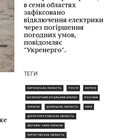
в семи областях
зафіксовано
відключення електрики
через погіршення
погодних умов,
повідомляє
"Укренерго".
ТЕГИ
ХАРКІВСЬКА ОБЛАСТЬ
РОСІЯ
ХАРКІВ
БЕЗПІЛОТНИЙ ЛІТАЛЬНИЙ АПАРАТ
РОСІЯНИ
УКРАЇНА
ДОНЕЦЬКА ОБЛАСТЬ
КИЇВ
ДНІПРОПЕТРОВСЬКА ОБЛАСТЬ
же
ЗБРОЙНІ СИЛИ УКРАЇНИ
ЧЕРНІГІВСЬКА ОБЛАСТЬ