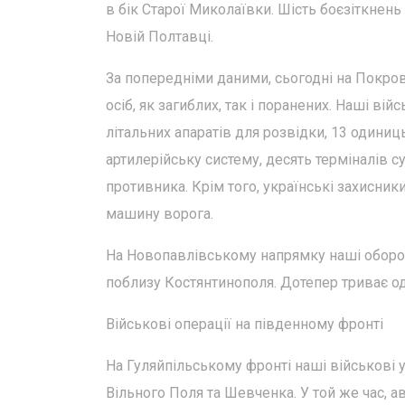
в бік Старої Миколаївки. Шість боєзіткнень
Новій Полтавці.
За попередніми даними, сьогодні на Покро
осіб, як загиблих, так і поранених. Наші ві
літальних апаратів для розвідки, 13 одиниц
артилерійську систему, десять терміналів с
противника. Крім того, українські захисник
машину ворога.
На Новопавлівському напрямку наші оборон
поблизу Костянтинополя. Дотепер триває од
Військові операції на південному фронті
На Гуляйпільському фронті наші військові 
Вільного Поля та Шевченка. У той же час, а