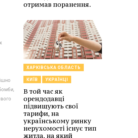
отримав поранення.
ж
ХАРКІВСЬКА ОБЛАСТЬ
КИЇВ
УКРАЇНЦІ
пішно
бомби,
В той час як
орендодавці
ового
підвищують свої
тарифи, на
українському ринку
нерухомості існує тип
житла, на який