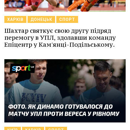
ХАРКІВ
ДОНЕЦЬК
СПОРТ
Шахтар святкує свою другу підряд
перемогу в УПЛ, здолавши команду
Епіцентр у Кам'янці-Подільському.