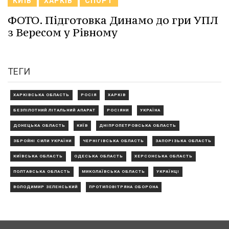
КИЇВ
ХАРКІВ
СПОРТ
ФОТО. Підготовка Динамо до гри УПЛ
з Вересом у Рівному
ТЕГИ
ХАРКІВСЬКА ОБЛАСТЬ
РОСІЯ
ХАРКІВ
БЕЗПІЛОТНИЙ ЛІТАЛЬНИЙ АПАРАТ
РОСІЯНИ
УКРАЇНА
ДОНЕЦЬКА ОБЛАСТЬ
КИЇВ
ДНІПРОПЕТРОВСЬКА ОБЛАСТЬ
ЗБРОЙНІ СИЛИ УКРАЇНИ
ЧЕРНІГІВСЬКА ОБЛАСТЬ
ЗАПОРІЗЬКА ОБЛАСТЬ
КИЇВСЬКА ОБЛАСТЬ
ОДЕСЬКА ОБЛАСТЬ
ХЕРСОНСЬКА ОБЛАСТЬ
ПОЛТАВСЬКА ОБЛАСТЬ
МИКОЛАЇВСЬКА ОБЛАСТЬ
УКРАЇНЦІ
ВОЛОДИМИР ЗЕЛЕНСЬКИЙ
ПРОТИПОВІТРЯНА ОБОРОНА