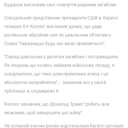
Буданов висловив свої співчуття родинам загиблих.
Спеціальний представник президента США в Україні
генерал Кіт Келлог висловив думку, що удар
російських збройних сил по цивільним об'єктам у
Сумах "перевищує будь-які межі прийнятного".
"Серед цивільних є десятки загиблих і постраждалих.
Як людина, що колись займала військову посаду, я
усвідомлюю, що таке цілеспрямовані атаки, і це
абсолютно неприйнятно", - зазначив він у своїй
публікації в соцмережі Х.
Келлог зазначив, що Дональд Трамп "робить все
можливе, щоб завершити цю війну".
На останній злочин росіян відгукнулися багато світових