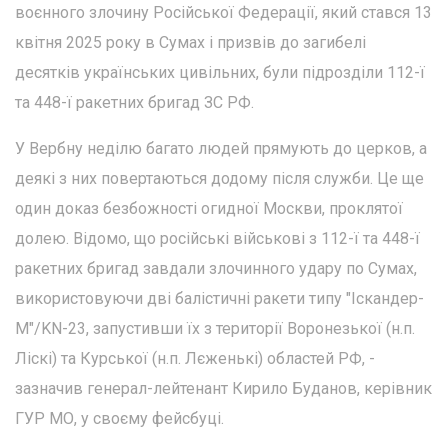
воєнного злочину Російської Федерації, який стався 13
квітня 2025 року в Сумах і призвів до загибелі
десятків українських цивільних, були підрозділи 112-ї
та 448-ї ракетних бригад ЗС РФ.
У Вербну неділю багато людей прямують до церков, а
деякі з них повертаються додому після служби. Це ще
один доказ безбожності огидної Москви, проклятої
долею. Відомо, що російські військові з 112-ї та 448-ї
ракетних бригад завдали злочинного удару по Сумах,
використовуючи дві балістичні ракети типу "Іскандер-
М"/KN-23, запустивши їх з території Воронезької (н.п.
Ліскі) та Курської (н.п. Лєженькі) областей РФ, -
зазначив генерал-лейтенант Кирило Буданов, керівник
ГУР МО, у своєму фейсбуці.