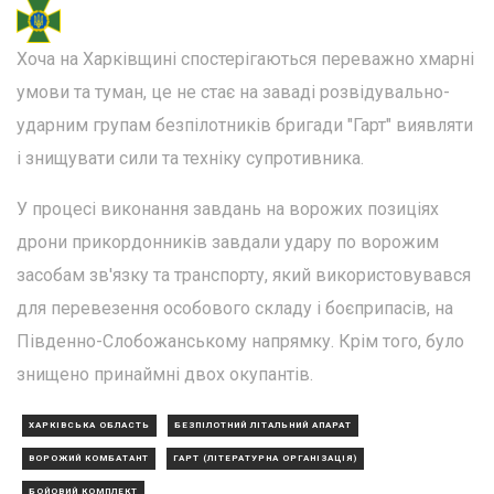
Хоча на Харківщині спостерігаються переважно хмарні
умови та туман, це не стає на заваді розвідувально-
ударним групам безпілотників бригади "Гарт" виявляти
і знищувати сили та техніку супротивника.
У процесі виконання завдань на ворожих позиціях
дрони прикордонників завдали удару по ворожим
засобам зв'язку та транспорту, який використовувався
для перевезення особового складу і боєприпасів, на
Південно-Слобожанському напрямку. Крім того, було
знищено принаймні двох окупантів.
ХАРКІВСЬКА ОБЛАСТЬ
БЕЗПІЛОТНИЙ ЛІТАЛЬНИЙ АПАРАТ
ВОРОЖИЙ КОМБАТАНТ
ГАРТ (ЛІТЕРАТУРНА ОРГАНІЗАЦІЯ)
БОЙОВИЙ КОМПЛЕКТ