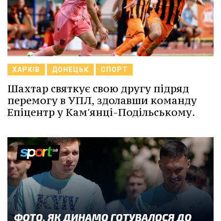
ХАРКІВ
ДОНЕЦЬК
СПОРТ
Шахтар святкує свою другу підряд
перемогу в УПЛ, здолавши команду
Епіцентр у Кам'янці-Подільському.