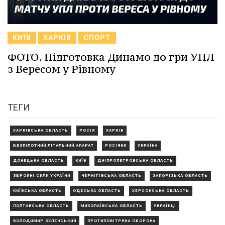
КИЇВ
ХАРКІВ
СПОРТ
ФОТО. Підготовка Динамо до гри УПЛ
з Вересом у Рівному
ТЕГИ
ХАРКІВСЬКА ОБЛАСТЬ
РОСІЯ
ХАРКІВ
БЕЗПІЛОТНИЙ ЛІТАЛЬНИЙ АПАРАТ
РОСІЯНИ
УКРАЇНА
ДОНЕЦЬКА ОБЛАСТЬ
КИЇВ
ДНІПРОПЕТРОВСЬКА ОБЛАСТЬ
ЗБРОЙНІ СИЛИ УКРАЇНИ
ЧЕРНІГІВСЬКА ОБЛАСТЬ
ЗАПОРІЗЬКА ОБЛАСТЬ
КИЇВСЬКА ОБЛАСТЬ
ОДЕСЬКА ОБЛАСТЬ
ХЕРСОНСЬКА ОБЛАСТЬ
ПОЛТАВСЬКА ОБЛАСТЬ
МИКОЛАЇВСЬКА ОБЛАСТЬ
УКРАЇНЦІ
ВОЛОДИМИР ЗЕЛЕНСЬКИЙ
ПРОТИПОВІТРЯНА ОБОРОНА