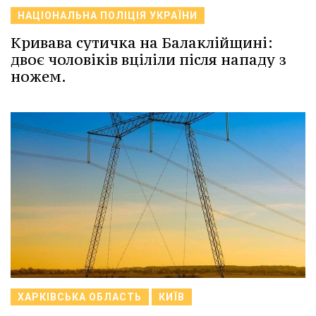
НАЦІОНАЛЬНА ПОЛІЦІЯ УКРАЇНИ
Кривава сутичка на Балаклійщині:
двоє чоловіків вціліли після нападу з
ножем.
ХАРКІВСЬКА ОБЛАСТЬ
КИЇВ