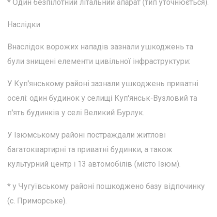
* Один безпілотний літальний апарат (тип уточнюється).
Наслідки
Внаслідок ворожих нападів зазнали ушкоджень та
були знищені елементи цивільної інфраструктури:
У Куп'янському районі зазнали ушкоджень приватні
оселі: один будинок у селищі Куп'янськ-Вузловий та
п'ять будинків у селі Великий Бурлук.
У Ізюмському районі постраждали житлові
багатоквартирні та приватні будинки, а також
культурний центр і 13 автомобілів (місто Ізюм).
* у Чугуївському районі пошкоджено базу відпочинку
(с. Приморське).