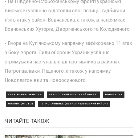
▪️ На Південно-Слобожанському фронті українські
військові успішно відстояли свої позиції, відбивши
п'ять атак у районі Вовчанська, а також в напрямках
Вовчанських Хуторів, Дворічанського та Колодязного.
▪️ Вчора на Куп'янському напрямку зафіксовано 11 атак
з боку ворога. Сили оборони України успішно
стримували наступальні дії противника в районах
Петропавлівки, Піщаного, а також у напрямку
Новоплатонівки та Новоосинового.
ХАРКІВСЬКА ОБЛАСТЬ
БЕЗПІЛОТНИЙ ЛІТАЛЬНИЙ АПАРАТ
ВОВЧАНСЬК
ЛОЗОВА (МІСТО)
ПЕТРОПАВЛІВКА (ПЕТРОПАВЛІВСЬКИЙ РАЙОН)
ЧИТАЙТЕ ТАКОЖ