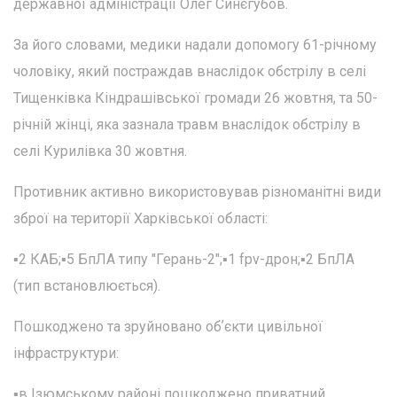
державної адміністрації Олег Синєгубов.
За його словами, медики надали допомогу 61-річному
чоловіку, який постраждав внаслідок обстрілу в селі
Тищенківка Кіндрашівської громади 26 жовтня, та 50-
річній жінці, яка зазнала травм внаслідок обстрілу в
селі Курилівка 30 жовтня.
Противник активно використовував різноманітні види
зброї на території Харківської області:
▪️2 КАБ;▪️5 БпЛА типу "Герань-2";▪️1 fpv-дрон;▪️2 БпЛА
(тип встановлюється).
Пошкоджено та зруйновано обʼєкти цивільної
інфраструктури:
▪️в Ізюмському районі пошкоджено приватний