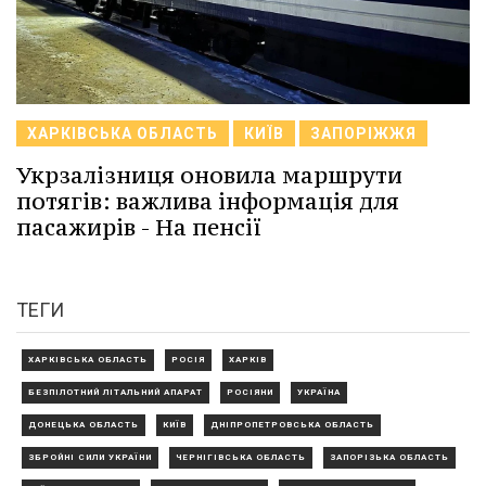
ХАРКІВСЬКА ОБЛАСТЬ
КИЇВ
ЗАПОРІЖЖЯ
Укрзалізниця оновила маршрути
потягів: важлива інформація для
пасажирів - На пенсії
ТЕГИ
ХАРКІВСЬКА ОБЛАСТЬ
РОСІЯ
ХАРКІВ
БЕЗПІЛОТНИЙ ЛІТАЛЬНИЙ АПАРАТ
РОСІЯНИ
УКРАЇНА
ДОНЕЦЬКА ОБЛАСТЬ
КИЇВ
ДНІПРОПЕТРОВСЬКА ОБЛАСТЬ
ЗБРОЙНІ СИЛИ УКРАЇНИ
ЧЕРНІГІВСЬКА ОБЛАСТЬ
ЗАПОРІЗЬКА ОБЛАСТЬ