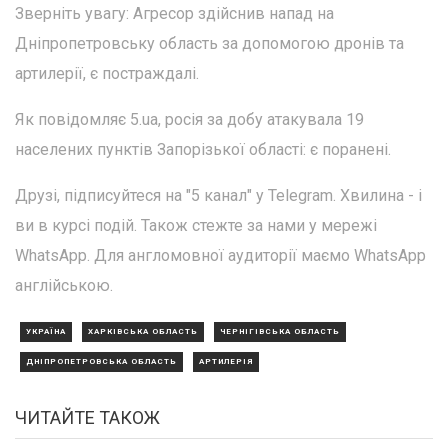
Зверніть увагу: Агресор здійснив напад на
Дніпропетровську область за допомогою дронів та
артилерії, є постраждалі.
Як повідомляє 5.ua, росія за добу атакувала 19
населених пунктів Запорізької області: є поранені.
Друзі, підписуйтеся на "5 канал" у Telegram. Хвилина - і
ви в курсі подій. Також стежте за нами у мережі
WhatsApp. Для англомовної аудиторії маємо WhatsApp
англійською.
УКРАЇНА
ХАРКІВСЬКА ОБЛАСТЬ
ЧЕРНІГІВСЬКА ОБЛАСТЬ
ДНІПРОПЕТРОВСЬКА ОБЛАСТЬ
АРТИЛЕРІЯ
ЧИТАЙТЕ ТАКОЖ