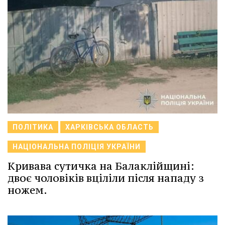
ПОЛІТИКА
ХАРКІВСЬКА ОБЛАСТЬ
НАЦІОНАЛЬНА ПОЛІЦІЯ УКРАЇНИ
Кривава сутичка на Балаклійщині:
двоє чоловіків вціліли після нападу з
ножем.