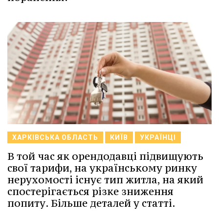
ХАРКІВСЬКА ОБЛАСТЬ
КИЇВ
УКРАЇНЦІ
В той час як орендодавці підвищують
свої тарифи, на українському ринку
нерухомості існує тип житла, на який
спостерігається різке зниження
попиту. Більше деталей у статті.