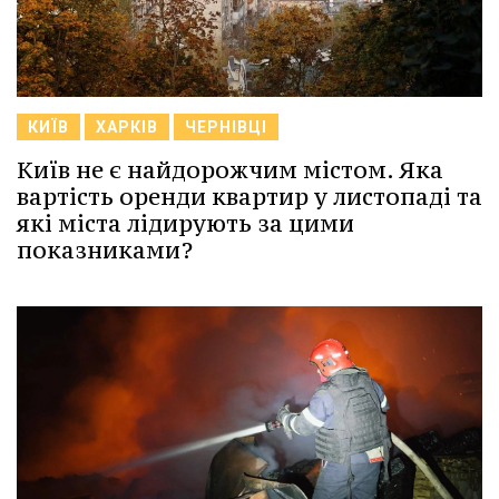
КИЇВ
ХАРКІВ
ЧЕРНІВЦІ
Київ не є найдорожчим містом. Яка
вартість оренди квартир у листопаді та
які міста лідирують за цими
показниками?