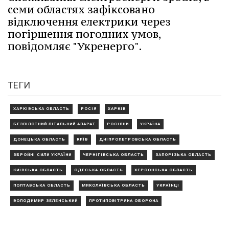
семи областях зафіксовано
відключення електрики через
погіршення погодних умов,
повідомляє "Укренерго".
ТЕГИ
ХАРКІВСЬКА ОБЛАСТЬ
РОСІЯ
ХАРКІВ
БЕЗПІЛОТНИЙ ЛІТАЛЬНИЙ АПАРАТ
РОСІЯНИ
УКРАЇНА
ДОНЕЦЬКА ОБЛАСТЬ
КИЇВ
ДНІПРОПЕТРОВСЬКА ОБЛАСТЬ
ЗБРОЙНІ СИЛИ УКРАЇНИ
ЧЕРНІГІВСЬКА ОБЛАСТЬ
ЗАПОРІЗЬКА ОБЛАСТЬ
КИЇВСЬКА ОБЛАСТЬ
ОДЕСЬКА ОБЛАСТЬ
ХЕРСОНСЬКА ОБЛАСТЬ
ПОЛТАВСЬКА ОБЛАСТЬ
МИКОЛАЇВСЬКА ОБЛАСТЬ
УКРАЇНЦІ
ВОЛОДИМИР ЗЕЛЕНСЬКИЙ
ПРОТИПОВІТРЯНА ОБОРОНА